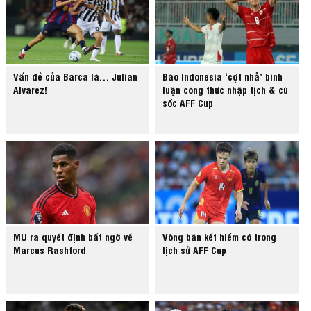
Vấn đề của Barca là… Julian
Báo Indonesia ‘cợt nhả’ bình
Alvarez!
luận công thức nhập tịch & cú
sốc AFF Cup
MU ra quyết định bất ngờ về
Vòng bán kết hiếm có trong
Marcus Rashford
lịch sử AFF Cup