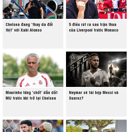
Chelsea đang ‘thay da đổi
5 điều rút ra sau trận thua
thịt’ với Xabi Alonso
của Liverpool trước Monaco
Mourinho từng ‘chốt’ dẫn dắt
Neymar sẽ tái hợp Messi và
MU trước khi trở lại Chelsea
Suarez?