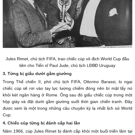
Jules Rimet, chủ tịch FIFA, trao chiếc cúp vô địch World Cup đầu
tiên cho Tiến sĩ Paul Jude, chủ tịch LĐBĐ Uruguay
3. Từng bị giấu dưới gầm giường
Trong Thế chiến II, phó chủ tịch FIFA, Ottorino Barassi, lo ngại
chiếc cúp sẽ rơi vào tay lực lượng chiếm đóng nên bí mật lấy nó
khỏi két ngân hàng ở Rome. Ông sau đó giấu chiếc cúp trong một
hộp giày và đặt dưới gầm giường suốt thời gian chiến tranh. Đây
được xem là một trong những câu chuyện kỳ lạ nhất lịch sử World
Cup.
4. Chiếc cúp từng bị đánh cắp hai lần
Năm 1966, cúp Jules Rimet bị đánh cắp khỏi một buổi triển lãm tại