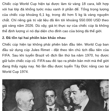
Chiếc cúp World Cup hiện tại được làm từ vàng 18 cara, kết hợp
với hai lớp đá khổng tước màu xanh ở phần đế. Tổng trọng lượng
của chiếc cúp khoảng 6,1 kg, trong đó hơn 5 kg là vàng nguyên
chất. Chỉ riêng giá trị vật liệu đã lên tới khoảng 550.000 USD theo
giá vàng năm 2026. Dù vậy, giá trị thực sự của chiếc cúp là không
thể định lượng vì nó đại diện cho đỉnh cao của bóng đá thế giới.
2. Đã tồn tại hai phiên bản khác nhau
Chiếc cúp hiện tại không phải phiên bản đầu tiên. World Cup ban
đầu sử dụng cúp Jules Rimet - đặt theo tên chủ tịch đầu tiên của
FIFA. Sau khi tuyển Brazil vô địch lần thứ ba năm 1970, họ được
giữ luôn chiếc cúp cũ. FIFA sau đó tạo ra phiên bản mới mà thế giới
đang thấy ngày nay. Nó lần đầu được tuyển Tây Đức nâng cao tại
World Cup 1974.