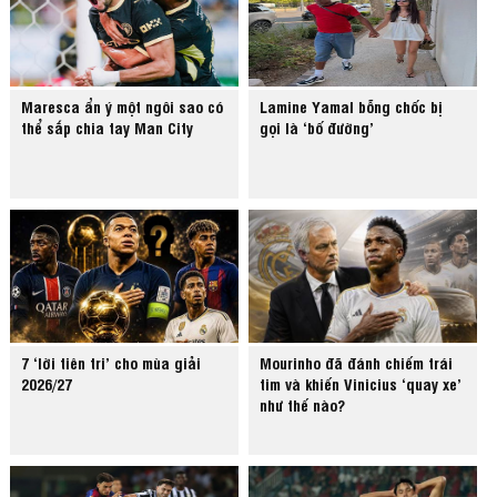
Maresca ẩn ý một ngôi sao có
Lamine Yamal bỗng chốc bị
thể sắp chia tay Man City
gọi là ‘bố đường’
7 ‘lời tiên tri’ cho mùa giải
Mourinho đã đánh chiếm trái
2026/27
tim và khiến Vinicius ‘quay xe’
như thế nào?