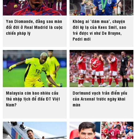
Yan Diomande, đằng sau màn
Không ai ‘dám mua’, chuyện
đổi đời ở Real Madrid là cuộc
đời kỳ lạ của Kees Smit, sao
chiến pháp lý
trẻ được ví như De Bruyne,
Pedri mới
Malaysia còn bao nhiêu cầu
Dortmund vạch trần điểm yếu
thủ nhập tịch để đấu ĐT Việt
của Arsenal trước ngày khai
Nam?
màn