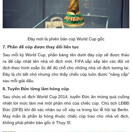
Đây mới là phiên bản cúp World Cup gốc
7. Phần đế cúp được thay đổi liên tục
Sau mỗi kỳ World Cup, phần bảng tên dưới đáy cúp sẽ được tháo
ra để cập nhật tên nhà vô địch mới. FIFA sắp xếp tên các đội vô
địch theo hình xoắn ốc để đủ chỗ cho những nhà vô địch tương lai.
Đây là chi tiết nhỏ nhưng cho thấy chiếc cúp luôn được "nâng cấp"
sau mỗi giải đấu.
8. Tuyển Đức từng làm hỏng cúp
Sau chức vô địch World Cup 2014, tuyển Đức ăn mừng quá cuồng
nhiệt tới mức làm mẻ một phần nhỏ của chiếc cúp. Chủ tịch LĐBĐ
Đức (DFB) khi đó xác nhận sự cố xảy ra trong lúc lễ hội tại Berlin.
May mắn là phần bị hỏng thuộc chiếc cúp trao cho nhà vô địch,
không phải phiên bản gốc ở Thụy Sĩ.