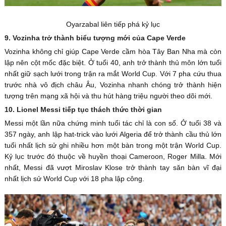
Oyarzabal liên tiếp phá kỷ lục
9. Vozinha trở thành biểu tượng mới của Cape Verde
Vozinha không chỉ giúp Cape Verde cầm hòa Tây Ban Nha mà còn
lập nên cột mốc đặc biệt. Ở tuổi 40, anh trở thành thủ môn lớn tuổi
nhất giữ sạch lưới trong trận ra mắt World Cup. Với 7 pha cứu thua
trước nhà vô địch châu Âu, Vozinha nhanh chóng trở thành hiện
tượng trên mạng xã hội và thu hút hàng triệu người theo dõi mới.
10. Lionel Messi tiếp tục thách thức thời gian
Messi một lần nữa chứng minh tuổi tác chỉ là con số. Ở tuổi 38 và
357 ngày, anh lập hat-trick vào lưới Algeria để trở thành cầu thủ lớn
tuổi nhất lịch sử ghi nhiều hơn một bàn trong một trận World Cup.
Kỷ lục trước đó thuộc về huyền thoại Cameroon, Roger Milla. Mới
nhất, Messi đã vượt Miroslav Klose trở thành tay săn bàn vĩ đại
nhất lịch sử World Cup với 18 pha lập công.