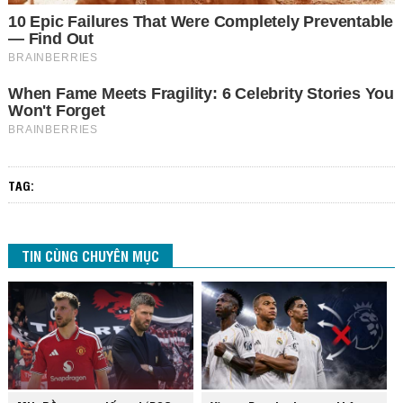
TAG:
TIN CÙNG CHUYÊN MỤC