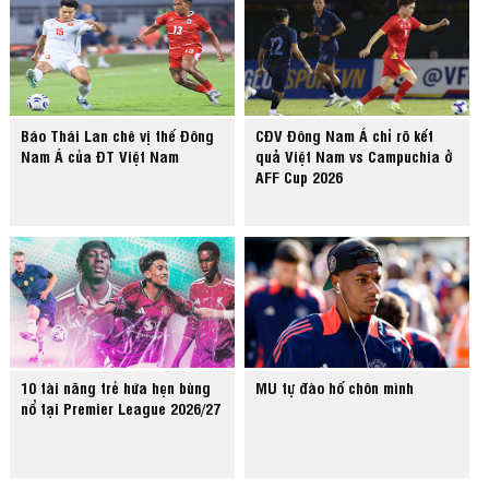
Báo Thái Lan chê vị thế Đông
CĐV Đông Nam Á chỉ rõ kết
Nam Á của ĐT Việt Nam
quả Việt Nam vs Campuchia ở
AFF Cup 2026
10 tài năng trẻ hứa hẹn bùng
MU tự đào hố chôn mình
nổ tại Premier League 2026/27