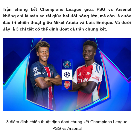
Trận chung kết Champions League giữa PSG vs Arsenal
không chỉ là màn so tài giữa hai đội bóng lớn, mà còn là cuộc
đấu trí chiến thuật giữa Mikel Arteta và Luis Enrique. Và dưới
đây là 3 chi tiết có thể định đoạt cả trận chung kết.
3 điểm đinh chiến thuật định đoạt chung kết Champions League
PSG vs Arsenal