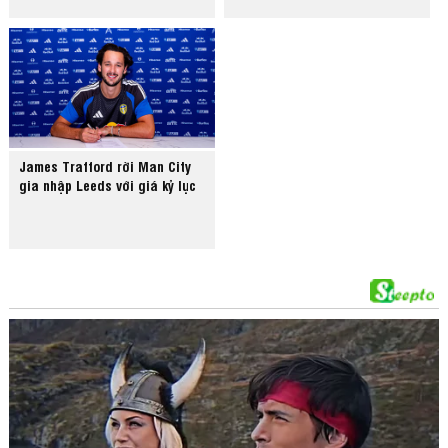
James Trafford rời Man City
gia nhập Leeds với giá kỷ lục