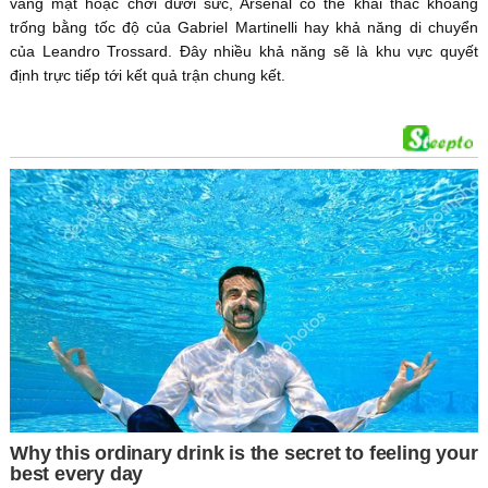
vắng mặt hoặc chơi dưới sức, Arsenal có thể khai thác khoảng
trống bằng tốc độ của Gabriel Martinelli hay khả năng di chuyển
của Leandro Trossard. Đây nhiều khả năng sẽ là khu vực quyết
định trực tiếp tới kết quả trận chung kết.