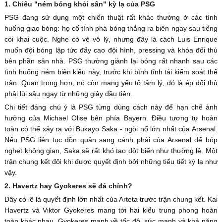
1. Chiêu "ném bóng khỏi sân" kỳ lạ của PSG
PSG đang sử dụng một chiến thuật rất khác thường ở các tình
huống giao bóng: họ cố tình phá bóng thẳng ra biên ngay sau tiếng
còi khai cuộc. Nghe có vẻ vô lý, nhưng đây là cách Luis Enrique
muốn đội bóng lập tức đẩy cao đội hình, pressing và khóa đối thủ
bên phần sân nhà. PSG thường giành lại bóng rất nhanh sau các
tình huống ném biên kiểu này, trước khi bình tĩnh tái kiểm soát thế
trận. Quan trọng hơn, nó còn mang yếu tố tâm lý, đó là ép đối thủ
phải lùi sâu ngay từ những giây đầu tiên.
Chi tiết đáng chú ý là PSG từng dùng cách này để hạn chế ảnh
hưởng của Michael Olise bên phía Bayern. Điều tương tự hoàn
toàn có thể xảy ra với Bukayo Saka - ngòi nổ lớn nhất của Arsenal.
Nếu PSG liên tục dồn quân sang cánh phải của Arsenal để bóp
nghẹt không gian, Saka sẽ rất khó tạo đột biến như thường lệ. Một
trận chung kết đôi khi được quyết định bởi những tiểu tiết kỳ lạ như
vậy.
2. Havertz hay Gyokeres sẽ đá chính?
Đây có lẽ là quyết định lớn nhất của Arteta trước trận chung kết. Kai
Havertz và Viktor Gyokeres mang tới hai kiểu trung phong hoàn
toàn khác nhau. Gyokeres mạnh về tốc độ, sức mạnh và khả năng