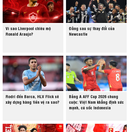
Vì sao Liverpool chiêu mộ
Đằng sau sự thay đổi của
Ronald Araujo?
Newcastle
Rodri đến Barca, HLV Flick sẽ
Bảng A AFF Cup 2026 chung
xây dựng hàng tiền vệ ra sao?
cuộc: Việt Nam khẳng định sức
mạnh, cú sốc Indonesia