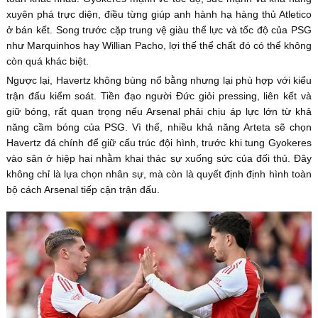
xuyên phá trực diện, điều từng giúp anh hành hạ hàng thủ Atletico
ở bán kết. Song trước cặp trung vệ giàu thể lực và tốc độ của PSG
như Marquinhos hay Willian Pacho, lợi thế thể chất đó có thể không
còn quá khác biệt.
Ngược lại, Havertz không bùng nổ bằng nhưng lại phù hợp với kiểu
trận đấu kiểm soát. Tiền đạo người Đức giỏi pressing, liên kết và
giữ bóng, rất quan trọng nếu Arsenal phải chịu áp lực lớn từ khả
năng cầm bóng của PSG. Vì thế, nhiều khả năng Arteta sẽ chọn
Havertz đá chính để giữ cấu trúc đội hình, trước khi tung Gyokeres
vào sân ở hiệp hai nhằm khai thác sự xuống sức của đối thủ. Đây
không chỉ là lựa chọn nhân sự, mà còn là quyết định định hình toàn
bộ cách Arsenal tiếp cận trận đấu.