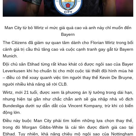
Man City từ bỏ Wirtz vì mức giá quá cao và anh này chỉ muốn đến
Bayern
The Citizens đã giảm sự quan tâm dành cho Florian Wirtz trong bối
cảnh giá trị cầu thủ tăng cao và cuộc cạnh tranh gay gắt từ Bayern
Munich.
Đội chủ sân Etihad từng rất khao khát có được ngôi sao của Bayer
Leverkusen khi họ chuẩn bị cho một cuộc tái thiết đội hình mùa hè
– điều có thể xoay quanh việc tìm người thay thế Kevin De Bruyne,
người nhiều khả năng sẽ rời CLB.
Wirtz, mới 21 tuổi, được xem là phương án lý tưởng trong dài hạn,
nhưng hiện tại gần như chắc chắn anh sẽ gia nhập nhà vô địch
Bundesliga dưới sự dẫn dắt của Vincent Kompany, trừ khi có biến
động lớn.
Điều này buộc Man City phải tìm kiếm những lựa chọn thay thế,
trong đó Morgan Gibbs-White là cái tên được đánh giá cao tại
Etihad. Tuy nhiên, khả năng chiêu mộ ngôi sao của Nottingham