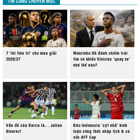
TIN CÙNG CHUYÊN MỤC
7 ‘lời tiên tri’ cho mùa giải
Mourinho đã đánh chiếm trái
2026/27
tim và khiến Vinicius ‘quay xe’
như thế nào?
Vấn đề của Barca là… Julian
Báo Indonesia ‘cợt nhả’ bình
Alvarez!
luận công thức nhập tịch & cú
sốc AFF Cup