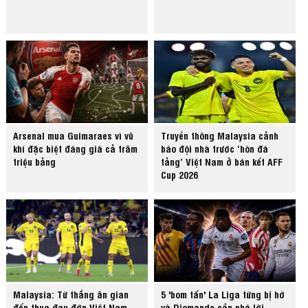
Arsenal mua Guimaraes vì vũ
Truyền thông Malaysia cảnh
khí đặc biệt đáng giá cả trăm
báo đội nhà trước ‘hòn đá
triệu bảng
tảng’ Việt Nam ở bán kết AFF
Cup 2026
Malaysia: Từ thắng ăn gian
5 'bom tấn' La Liga từng bị hớ
đến thua đau đớn Việt Nam
và Diomande cần phá lời