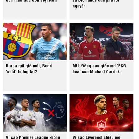
nguyền
Barca gửi giá mới, Rodri
MU: Đằng sau giấc mơ ‘PSG
‘chốt’ tương lai?
hóa’ của Michael Carrick
Vì sao Premier League không
Vì sao Liverpool chiêu mộ