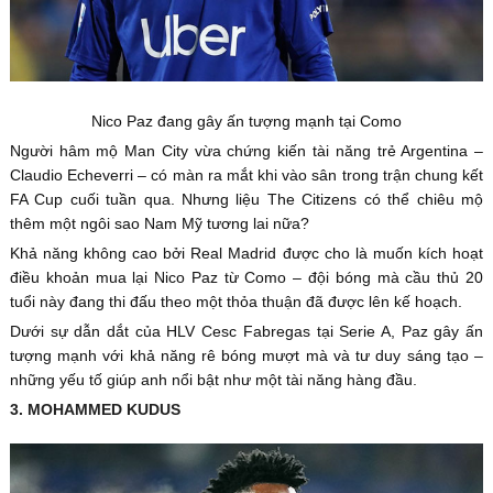
Nico Paz đang gây ấn tượng mạnh tại Como
Người hâm mộ Man City vừa chứng kiến tài năng trẻ Argentina –
Claudio Echeverri – có màn ra mắt khi vào sân trong trận chung kết
FA Cup cuối tuần qua. Nhưng liệu The Citizens có thể chiêu mộ
thêm một ngôi sao Nam Mỹ tương lai nữa?
Khả năng không cao bởi Real Madrid được cho là muốn kích hoạt
điều khoản mua lại Nico Paz từ Como – đội bóng mà cầu thủ 20
tuổi này đang thi đấu theo một thỏa thuận đã được lên kế hoạch.
Dưới sự dẫn dắt của HLV Cesc Fabregas tại Serie A, Paz gây ấn
tượng mạnh với khả năng rê bóng mượt mà và tư duy sáng tạo –
những yếu tố giúp anh nổi bật như một tài năng hàng đầu.
3. MOHAMMED KUDUS