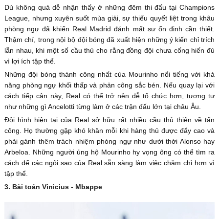
Dù không quá dễ nhận thấy ở những đêm thi đấu tại Champions
League, nhưng xuyên suốt mùa giải, sự thiếu quyết liệt trong khâu
phòng ngự đã khiến Real Madrid đánh mất sự ổn định cần thiết.
Thậm chí, trong nội bộ đội bóng đã xuất hiện những ý kiến chỉ trích
lẫn nhau, khi một số cầu thủ cho rằng đồng đội chưa cống hiến đủ
vì lợi ích tập thể.
Những đội bóng thành công nhất của Mourinho nổi tiếng với khả
năng phòng ngự khối thấp và phản công sắc bén. Nếu quay lại với
cách tiếp cận này, Real có thể trở nên dễ tổ chức hơn, tương tự
như những gì Ancelotti từng làm ở các trận đấu lớn tại châu Âu.
Đội hình hiện tại của Real sở hữu rất nhiều cầu thủ thiên về tấn
công. Họ thường gặp khó khăn mỗi khi hàng thủ được đẩy cao và
phải gánh thêm trách nhiệm phòng ngự như dưới thời Alonso hay
Arbeloa. Những người ủng hộ Mourinho hy vọng ông có thể tìm ra
cách để các ngôi sao của Real sẵn sàng làm việc chăm chỉ hơn vì
tập thể.
3. Bài toán Vinicius - Mbappe