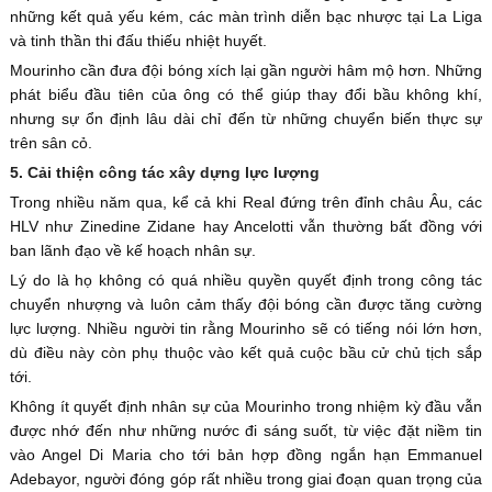
những kết quả yếu kém, các màn trình diễn bạc nhược tại La Liga
và tinh thần thi đấu thiếu nhiệt huyết.
Mourinho cần đưa đội bóng xích lại gần người hâm mộ hơn. Những
phát biểu đầu tiên của ông có thể giúp thay đổi bầu không khí,
nhưng sự ổn định lâu dài chỉ đến từ những chuyển biến thực sự
trên sân cỏ.
5. Cải thiện công tác xây dựng lực lượng
Trong nhiều năm qua, kể cả khi Real đứng trên đỉnh châu Âu, các
HLV như Zinedine Zidane hay Ancelotti vẫn thường bất đồng với
ban lãnh đạo về kế hoạch nhân sự.
Lý do là họ không có quá nhiều quyền quyết định trong công tác
chuyển nhượng và luôn cảm thấy đội bóng cần được tăng cường
lực lượng. Nhiều người tin rằng Mourinho sẽ có tiếng nói lớn hơn,
dù điều này còn phụ thuộc vào kết quả cuộc bầu cử chủ tịch sắp
tới.
Không ít quyết định nhân sự của Mourinho trong nhiệm kỳ đầu vẫn
được nhớ đến như những nước đi sáng suốt, từ việc đặt niềm tin
vào Angel Di Maria cho tới bản hợp đồng ngắn hạn Emmanuel
Adebayor, người đóng góp rất nhiều trong giai đoạn quan trọng của