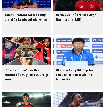
James Trafford rời Man City
Carrick có thể hồi sinh được
gia nhập Leeds với giá kỷ lục
Rashford tại MU?
‘Cỗ máy in tiền’ của Real
HLV Kim Sang Sik đáp trả
Madrid sắp vượt mốc 200 triệu
khiêu khích của tuyển thủ
euro
Indonesia