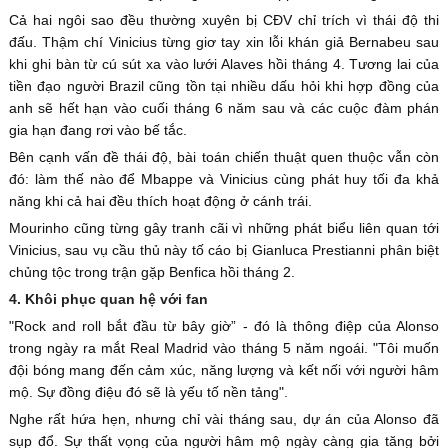
Cả hai ngôi sao đều thường xuyên bị CĐV chỉ trích vì thái độ thi
đấu. Thậm chí Vinicius từng giơ tay xin lỗi khán giả Bernabeu sau
khi ghi bàn từ cú sút xa vào lưới Alaves hồi tháng 4. Tương lai của
tiền đạo người Brazil cũng tồn tại nhiều dấu hỏi khi hợp đồng của
anh sẽ hết hạn vào cuối tháng 6 năm sau và các cuộc đàm phán
gia hạn đang rơi vào bế tắc.
Bên cạnh vấn đề thái độ, bài toán chiến thuật quen thuộc vẫn còn
đó: làm thế nào để Mbappe và Vinicius cùng phát huy tối đa khả
năng khi cả hai đều thích hoạt động ở cánh trái.
Mourinho cũng từng gây tranh cãi vì những phát biểu liên quan tới
Vinicius, sau vụ cầu thủ này tố cáo bị Gianluca Prestianni phân biệt
chủng tộc trong trận gặp Benfica hồi tháng 2.
4. Khôi phục quan hệ với fan
"Rock and roll bắt đầu từ bây giờ” - đó là thông điệp của Alonso
trong ngày ra mắt Real Madrid vào tháng 5 năm ngoái. "Tôi muốn
đội bóng mang đến cảm xúc, năng lượng và kết nối với người hâm
mộ. Sự đồng điệu đó sẽ là yếu tố nền tảng".
Nghe rất hứa hẹn, nhưng chỉ vài tháng sau, dự án của Alonso đã
sụp đổ. Sự thất vọng của người hâm mộ ngày càng gia tăng bởi