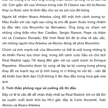
cột. Cơn giận dữ của Vinicius trong trận El Clasico sau khi bị Alonso
thay ra được xem là khởi đầu cho sự sa sút của đội bóng.
Người kế nhiệm Alvaro Arbeloa cũng đối mặt tình cảnh tương tự.
Mâu thuẫn với các ngôi sao cũng là chủ đề quen thuộc trong nhiệm
kỳ đầu tiên của Mourinho tại Bernabeu. Ông từng va chạm với
những công thần như Iker Casillas, Sergio Ramos, Pepe và thậm
chí cả Cristiano Ronaldo. Đội hình Real khi đó bị chia rẽ sâu sắc,
với những người như Arbeloa và Alonso đứng về phía Mourinho.
Chính cá tính mạnh mẽ của Mourinho có thể là một trong những lý
do khiến Perez lựa chọn ông, trong bối cảnh cuộc bầu cử chủ tịch
Real Madrid ngày 7/6 đang đến gần với sự cạnh tranh từ Enrique
Riquelme. Mourinho được kỳ vọng sẽ lập lại kỷ cương trong phòng
thay đồ và mạnh tay xử lý tình trạng rò rỉ thông tin nội bộ - vấn đề
đã khiến ban lãnh đạo CLB không ít lần đau đầu trong mùa giải vừa
qua.
2. Tinh thần phòng ngự và cường độ thi đấu
Đây có lẽ là vấn đề dễ nhận thấy nhất tại Real Madrid, khi nó đã tồn
tại xuyên suốt dưới thời ba HLV gần đây là Carlo Ancelotti, Xabi
Alonso và Alvaro Arbeloa.