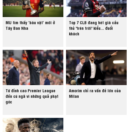
MU tìm thấy ‘báu vật’ mới ở
Top 7 CLB đang hét giá cầu
Tây Ban Nha
thủ 'trên trời' kiểu... đuổi
khách
Từ đỉnh cao Premier League
Amorim chỉ ra vấn đề lớn của
đến cú ngã vì những quả phạt
Milan
góc