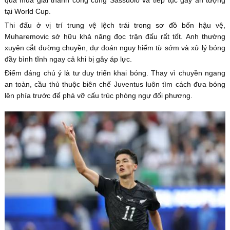
qua mùa giải thành công cùng Sassuolo và tiếp tục gây ấn tượng
tại World Cup.
Thi đấu ở vị trí trung vệ lệch trái trong sơ đồ bốn hậu vệ,
Muharemovic sở hữu khả năng đọc trận đấu rất tốt. Anh thường
xuyên cắt đường chuyền, dự đoán nguy hiểm từ sớm và xử lý bóng
đầy bình tĩnh ngay cả khi bị gây áp lực.
Điểm đáng chú ý là tư duy triển khai bóng. Thay vì chuyền ngang
an toàn, cầu thủ thuộc biên chế Juventus luôn tìm cách đưa bóng
lên phía trước để phá vỡ cấu trúc phòng ngự đối phương.