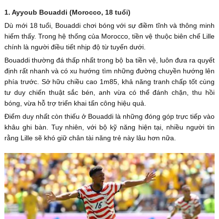
1. Ayyoub Bouaddi (Morocco, 18 tuổi)
Dù mới 18 tuổi, Bouaddi chơi bóng với sự điềm tĩnh và thông minh
hiếm thấy. Trong hệ thống của Morocco, tiền vệ thuộc biên chế Lille
chính là người điều tiết nhịp độ từ tuyến dưới.
Bouaddi thường đá thấp nhất trong bộ ba tiền vệ, luôn đưa ra quyết
định rất nhanh và có xu hướng tìm những đường chuyền hướng lên
phía trước. Sở hữu chiều cao 1m85, khả năng tranh chấp tốt cùng
tư duy chiến thuật sắc bén, anh vừa có thể đánh chặn, thu hồi
bóng, vừa hỗ trợ triển khai tấn công hiệu quả.
Điểm duy nhất còn thiếu ở Bouaddi là những đóng góp trực tiếp vào
khâu ghi bàn. Tuy nhiên, với bộ kỹ năng hiện tại, nhiều người tin
rằng Lille sẽ khó giữ chân tài năng trẻ này lâu hơn nữa.