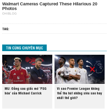
TAG:
TIN CÙNG CHUYÊN MỤC
MU: Đằng sau giấc mơ ‘PSG
Vì sao Premier League không
hóa’ của Michael Carrick
thể thu hút những siêu sao hay
nhất thế giới?