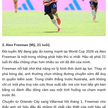
2. Alex Freeman (Mỹ, 21 tuổi)
Đội tuyển Mỹ đang gây ấn tượng mạnh tại World Cup 2026 và Alex
Freeman là một trong những phát hiện thú vị nhất. Hậu vệ phải 21
tuổi thi đấu chững chạc hơn nhiều so với độ đời của mình.
Freeman nổi bật nhờ khả năng xử lý bình tĩnh dưới áp lực. Thay vì
phá bóng dài, anh thường chọn những đường chuyền sớm để duy
trì quyền kiểm soát. Trong chiến thắng trước Australia, anh không
chỉ có một pha truy cản cứu thua xuất sắc mà còn trực tiếp ghi bàn
bằng cú đánh đầu dũng cảm sau một tình huống va chạm mạnh
trước đó.
Chuyển từ Orlando City sang Villarreal hồi tháng 1, Freeman cho
thấy anh sở hữu đầy đủ những tố chất cần thiết của một hậu vệ