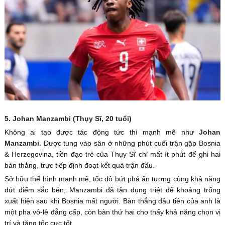
5. Johan Manzambi (Thụy Sĩ, 20 tuổi)
Không ai tạo được tác động tức thì mạnh mẽ như
Johan
Manzambi.
Được tung vào sân ở những phút cuối trận gặp Bosnia
& Herzegovina, tiền đạo trẻ của Thụy Sĩ chỉ mất ít phút để ghi hai
bàn thắng, trực tiếp định đoạt kết quả trận đấu.
Sở hữu thể hình mạnh mẽ, tốc độ bứt phá ấn tượng cùng khả năng
dứt điểm sắc bén, Manzambi đã tận dụng triệt để khoảng trống
xuất hiện sau khi Bosnia mất người. Bàn thắng đầu tiên của anh là
một pha vô-lê đẳng cấp, còn bàn thứ hai cho thấy khả năng chọn vị
trí và tăng tốc cực tốt.