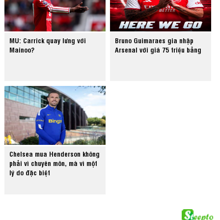
MU: Carrick quay lưng với
Bruno Guimaraes gia nhập
Mainoo?
Arsenal với giá 75 triệu bảng
Chelsea mua Henderson không
phải vì chuyên môn, mà vì một
lý do đặc biệt