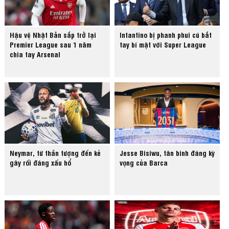
Hậu vệ Nhật Bản sắp trở lại
Infantino bị phanh phui cú bắt
Premier League sau 1 năm
tay bí mật với Super League
chia tay Arsenal
Neymar, từ thần tượng đến kẻ
Jesse Bisiwu, tân binh đáng kỳ
gây rối đáng xấu hổ
vọng của Barca