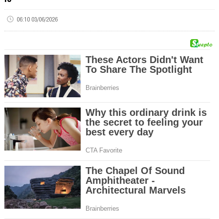
06:10 03/06/2026