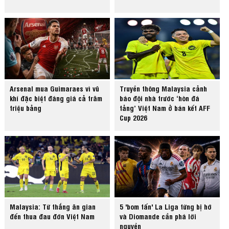
Arsenal mua Guimaraes vì vũ
Truyền thông Malaysia cảnh
khí đặc biệt đáng giá cả trăm
báo đội nhà trước ‘hòn đá
triệu bảng
tảng’ Việt Nam ở bán kết AFF
Cup 2026
Malaysia: Từ thắng ăn gian
5 'bom tấn' La Liga từng bị hớ
đến thua đau đớn Việt Nam
và Diomande cần phá lời
nguyền