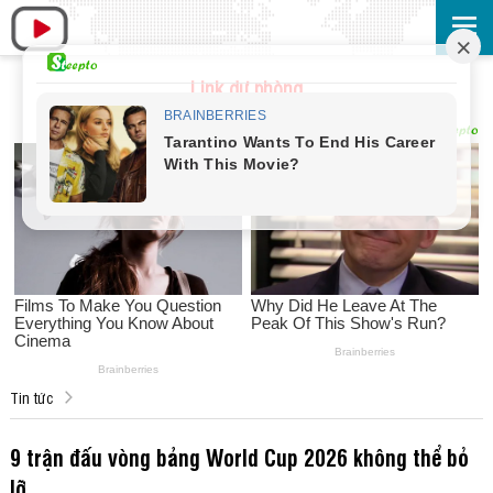
Link dự phòng
Tin tức
9 trận đấu vòng bảng World Cup 2026 không thể bỏ
lỡ