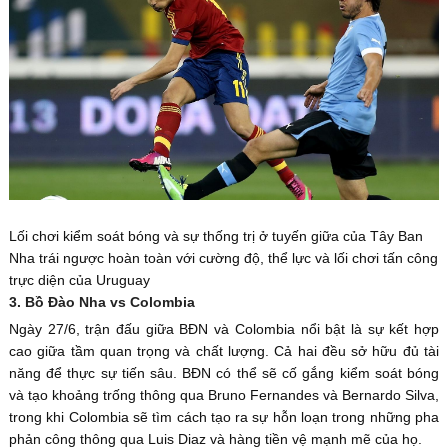
Lối chơi kiểm soát bóng và sự thống trị ở tuyến giữa của Tây Ban
Nha trái ngược hoàn toàn với cường độ, thể lực và lối chơi tấn công
trực diện của Uruguay
3. Bồ Đào Nha vs Colombia
Ngày 27/6, trận đấu giữa BĐN và Colombia nổi bật là sự kết hợp
cao giữa tầm quan trọng và chất lượng. Cả hai đều sở hữu đủ tài
năng để thực sự tiến sâu. BĐN có thể sẽ cố gắng kiểm soát bóng
và tạo khoảng trống thông qua Bruno Fernandes và Bernardo Silva,
trong khi Colombia sẽ tìm cách tạo ra sự hỗn loạn trong những pha
phản công thông qua Luis Diaz và hàng tiền vệ mạnh mẽ của họ.