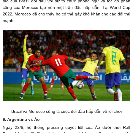
tạo của Brazil đối đầu với sự tổ chức phòng ngự và tốc độ phản
công của Morocco tạo nên một trận đấu hấp dẫn. Tại World Cup
2022, Morocco đã cho thấy họ có thể gây khó khăn cho các đối thủ
mạnh.
Brazil và Morocco cũng là cuộc đối đầu hấp dẫn về lối chơi
6. Argentina vs Áo
Ngày 22/6, hệ thống pressing quyết liệt của Áo dưới thời Ralf