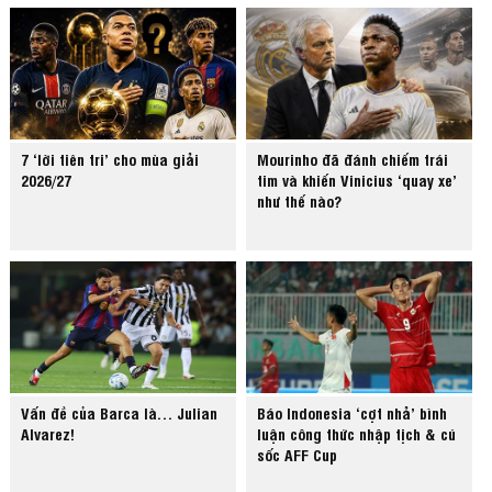
7 ‘lời tiên tri’ cho mùa giải
Mourinho đã đánh chiếm trái
2026/27
tim và khiến Vinicius ‘quay xe’
như thế nào?
Vấn đề của Barca là… Julian
Báo Indonesia ‘cợt nhả’ bình
Alvarez!
luận công thức nhập tịch & cú
sốc AFF Cup