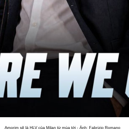
Amorim sẽ là HLV của Milan từ mùa tới - Ảnh: Fabrizio Romano