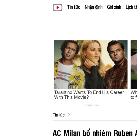
Tin tức
Nhận định
Girl xinh
Lịch t
Tin tức
AC Milan bổ nhiệm Ruben