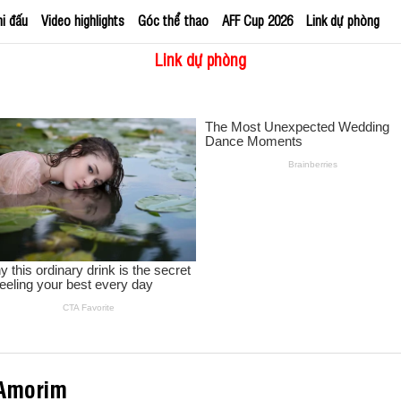
hi đấu
Video highlights
Góc thể thao
AFF Cup 2026
Link dự phòng
Link dự phòng
 Amorim