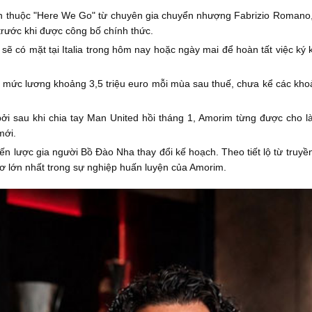
n thuộc "Here We Go" từ chuyên gia chuyển nhượng Fabrizio Romano
 trước khi được công bố chính thức.
ẽ có mặt tại Italia trong hôm nay hoặc ngày mai để hoàn tất việc ký
 mức lương khoảng 3,5 triệu euro mỗi mùa sau thuế, chưa kể các khoả
ởi sau khi chia tay Man United hồi tháng 1, Amorim từng được cho 
mới.
iến lược gia người Bồ Đào Nha thay đổi kế hoạch. Theo tiết lộ từ truy
mơ lớn nhất trong sự nghiệp huấn luyện của Amorim.