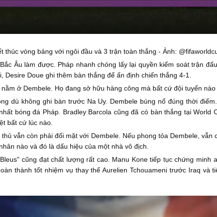
t thúc vòng bảng với ngôi đầu và 3 trận toàn thắng - Ảnh: @fifaworld
 Bắc Âu làm được. Pháp nhanh chóng lấy lại quyền kiểm soát trận đấu 
i, Desire Doue ghi thêm bàn thắng để ấn định chiến thắng 4-1.
ỉ nằm ở Dembele. Họ đang sở hữu hàng công mà bất cứ đội tuyển nào
công dù không ghi bàn trước Na Uy. Dembele bùng nổ đúng thời điểm.
 nhất bóng đá Pháp. Bradley Barcola cũng đã có bàn thắng tại World 
t bất cứ lúc nào.
 thủ vẫn còn phải đối mặt với Dembele. Nếu phong tỏa Dembele, vẫn c
nhân nào và đó là dấu hiệu của một nhà vô địch.
 Bleus" cũng đạt chất lượng rất cao. Manu Kone tiếp tục chứng minh
oàn thành tốt nhiệm vụ thay thế Aurelien Tchouameni trước Iraq và ti