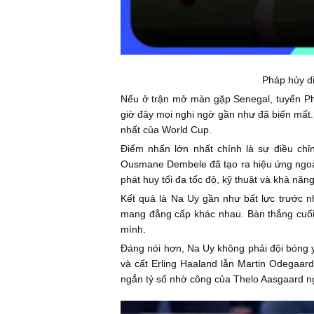
Pháp hủy di
Nếu ở trận mở màn gặp Senegal, tuyển Phá
giờ đây mọi nghi ngờ gần như đã biến mất.
nhất của World Cup.
Điểm nhấn lớn nhất chính là sự điều chỉ
Ousmane Dembele đã tạo ra hiệu ứng ngoài 
phát huy tối đa tốc độ, kỹ thuật và khả năng
Kết quả là Na Uy gần như bất lực trước nh
mang đẳng cấp khác nhau. Bàn thắng cuối 
mình.
Đáng nói hơn, Na Uy không phải đội bóng yế
và cất Erling Haaland lẫn Martin Odegaard
ngắn tỷ số nhờ công của Thelo Aasgaard n