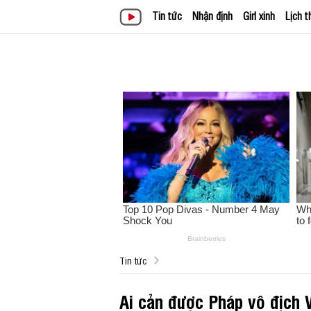
Tin tức
Nhận định
Girl xinh
Lịch t
Tin tức
Ai cản được Pháp vô địch