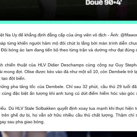
ệt Na Uy để khẳng định đẳng cấp của ứng viên vô địch - Ảnh: @fifawo
p từng khiến người hâm mộ đôi chút lo lắng bởi màn trình diễn chưa 
 Đội bóng áo lam đang tiến bộ theo từng trận và dường như đạt đúng 
nh chiến thuật của HLV Didier Deschamps cùng cộng sự Guy Stephan.
mong đợi. Olise được kéo vào đá như một số 10, còn Dembele trở lại 
 tạo đột biến.
ững pha tăng tốc của Dembele. Chỉ sau 32 phút, cầu thủ 29 tuổi đã h
cùng đặc biệt ấn tượng khi anh tung cú dứt điểm hiểm hóc vào góc x
u. Dù HLV Stale Solbakken quyết định xoay tua mạnh khi thực hiện tới
 trên ghế dự bị, họ vẫn sở hữu nhiều cầu thủ chất lượng. Thậm chí s
gay sau pha giao bóng.