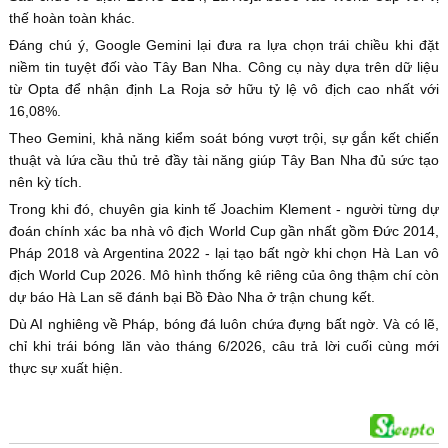
thế hoàn toàn khác.
Đáng chú ý, Google Gemini lại đưa ra lựa chọn trái chiều khi đặt
niềm tin tuyệt đối vào Tây Ban Nha. Công cụ này dựa trên dữ liệu
từ Opta để nhận định La Roja sở hữu tỷ lệ vô địch cao nhất với
16,08%.
Theo Gemini, khả năng kiểm soát bóng vượt trội, sự gắn kết chiến
thuật và lứa cầu thủ trẻ đầy tài năng giúp Tây Ban Nha đủ sức tạo
nên kỳ tích.
Trong khi đó, chuyên gia kinh tế Joachim Klement - người từng dự
đoán chính xác ba nhà vô địch World Cup gần nhất gồm Đức 2014,
Pháp 2018 và Argentina 2022 - lại tạo bất ngờ khi chọn Hà Lan vô
địch World Cup 2026. Mô hình thống kê riêng của ông thậm chí còn
dự báo Hà Lan sẽ đánh bại Bồ Đào Nha ở trận chung kết.
Dù AI nghiêng về Pháp, bóng đá luôn chứa đựng bất ngờ. Và có lẽ,
chỉ khi trái bóng lăn vào tháng 6/2026, câu trả lời cuối cùng mới
thực sự xuất hiện.