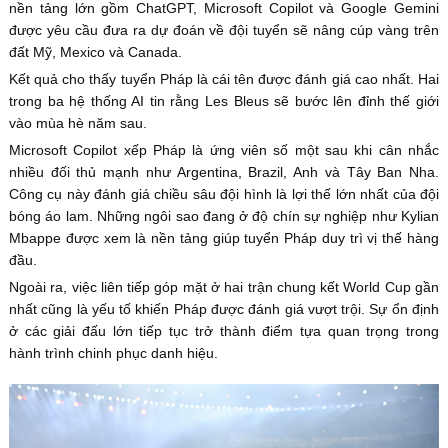
nền tảng lớn gồm ChatGPT, Microsoft Copilot và Google Gemini
được yêu cầu đưa ra dự đoán về đội tuyển sẽ nâng cúp vàng trên
đất Mỹ, Mexico và Canada.
Kết quả cho thấy tuyển Pháp là cái tên được đánh giá cao nhất. Hai
trong ba hệ thống AI tin rằng Les Bleus sẽ bước lên đỉnh thế giới
vào mùa hè năm sau.
Microsoft Copilot xếp Pháp là ứng viên số một sau khi cân nhắc
nhiều đối thủ mạnh như Argentina, Brazil, Anh và Tây Ban Nha.
Công cụ này đánh giá chiều sâu đội hình là lợi thế lớn nhất của đội
bóng áo lam. Những ngôi sao đang ở độ chín sự nghiệp như Kylian
Mbappe được xem là nền tảng giúp tuyển Pháp duy trì vị thế hàng
đầu.
Ngoài ra, việc liên tiếp góp mặt ở hai trận chung kết World Cup gần
nhất cũng là yếu tố khiến Pháp được đánh giá vượt trội. Sự ổn định
ở các giải đấu lớn tiếp tục trở thành điểm tựa quan trọng trong
hành trình chinh phục danh hiệu.