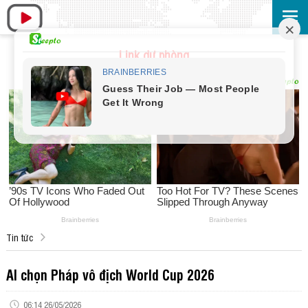
Link dự phòng
Tin tức
AI chọn Pháp vô địch World Cup 2026
06:14 26/05/2026