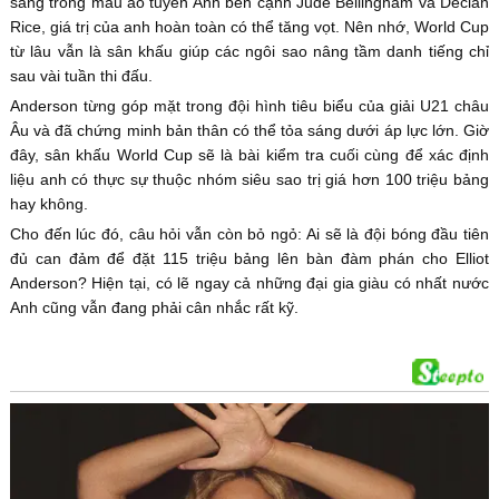
sáng trong màu áo tuyển Anh bên cạnh Jude Bellingham và Declan
Rice, giá trị của anh hoàn toàn có thể tăng vọt. Nên nhớ, World Cup
từ lâu vẫn là sân khấu giúp các ngôi sao nâng tầm danh tiếng chỉ
sau vài tuần thi đấu.
Anderson từng góp mặt trong đội hình tiêu biểu của giải U21 châu
Âu và đã chứng minh bản thân có thể tỏa sáng dưới áp lực lớn. Giờ
đây, sân khấu World Cup sẽ là bài kiểm tra cuối cùng để xác định
liệu anh có thực sự thuộc nhóm siêu sao trị giá hơn 100 triệu bảng
hay không.
Cho đến lúc đó, câu hỏi vẫn còn bỏ ngỏ: Ai sẽ là đội bóng đầu tiên
đủ can đảm để đặt 115 triệu bảng lên bàn đàm phán cho Elliot
Anderson? Hiện tại, có lẽ ngay cả những đại gia giàu có nhất nước
Anh cũng vẫn đang phải cân nhắc rất kỹ.