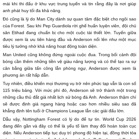
mái khi thi đấu ở khu vực trung tuyến và tin rằng đây là nơi giúp
anh phát huy tối đa khả năng.
Đó cũng là lý do Man City dành sự quan tâm đặc biệt cho ngôi sao
của Forest. Sau khi Pep Guardiola rời ghế huấn luyện viên, đội chủ
sân Etihad đang chuẩn bị cho một cuộc tái thiết lớn. Tuyến giữa
được xem là ưu tiên hàng đầu và Anderson nổi lên như một mục
tiêu lý tưởng nhờ khả năng hoạt động toàn diện.
Man United cũng không đứng ngoài cuộc đua. Trong bối cảnh đội
bóng cần thêm những tiền vệ giàu năng lượng và có thể tạo ra sự
cân bằng giữa tấn công lẫn phòng ngự, Anderson được xem là
phương án rất hấp dẫn.
Tuy nhiên, điều khiến mọi thương vụ trở nên phức tạp vẫn là con số
115 triệu bảng. Với mức phí đó, Anderson sẽ trở thành một trong
những cầu thủ đắt giá nhất lịch sử bóng đá Anh. Anderson thậm chí
sẽ được định giá ngang hàng hoặc cao hơn nhiều siêu sao đã
khẳng định tên tuổi ở Champions League lẫn các giải đấu lớn.
Dẫu vậy, Nottingham Forest có lý do để tự tin. World Cup 2026
đang đến gần và đây có thể là yếu tố làm thay đổi hoàn toàn cục
diện. Nếu Anderson tiếp tục duy trì phong độ hiện tại, đồng thời tỏa