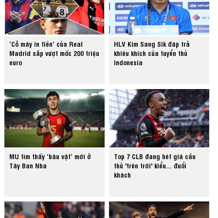
‘Cỗ máy in tiền’ của Real
HLV Kim Sang Sik đáp trả
Madrid sắp vượt mốc 200 triệu
khiêu khích của tuyển thủ
euro
Indonesia
MU tìm thấy ‘báu vật’ mới ở
Top 7 CLB đang hét giá cầu
Tây Ban Nha
thủ 'trên trời' kiểu... đuổi
khách