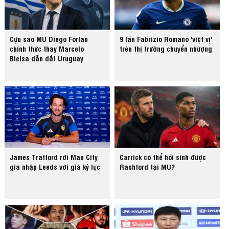
Cựu sao MU Diego Forlan
9 lần Fabrizio Romano 'việt vị'
chính thức thay Marcelo
trên thị trường chuyển nhượng
Bielsa dẫn dắt Uruguay
James Trafford rời Man City
Carrick có thể hồi sinh được
gia nhập Leeds với giá kỷ lục
Rashford tại MU?