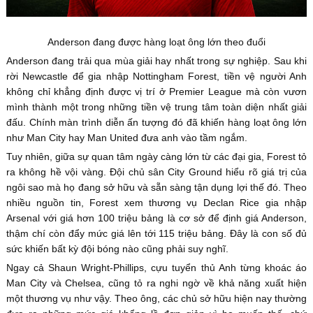
Anderson đang được hàng loạt ông lớn theo đuổi
Anderson đang trải qua mùa giải hay nhất trong sự nghiệp. Sau khi
rời Newcastle để gia nhập Nottingham Forest, tiền vệ người Anh
không chỉ khẳng định được vị trí ở Premier League mà còn vươn
mình thành một trong những tiền vệ trung tâm toàn diện nhất giải
đấu. Chính màn trình diễn ấn tượng đó đã khiến hàng loạt ông lớn
như Man City hay Man United đưa anh vào tầm ngắm.
Tuy nhiên, giữa sự quan tâm ngày càng lớn từ các đại gia, Forest tỏ
ra không hề vội vàng. Đội chủ sân City Ground hiểu rõ giá trị của
ngôi sao mà họ đang sở hữu và sẵn sàng tận dụng lợi thế đó. Theo
nhiều nguồn tin, Forest xem thương vụ Declan Rice gia nhập
Arsenal với giá hơn 100 triệu bảng là cơ sở để định giá Anderson,
thậm chí còn đẩy mức giá lên tới 115 triệu bảng. Đây là con số đủ
sức khiến bất kỳ đội bóng nào cũng phải suy nghĩ.
Ngay cả Shaun Wright-Phillips, cựu tuyển thủ Anh từng khoác áo
Man City và Chelsea, cũng tỏ ra nghi ngờ về khả năng xuất hiện
một thương vụ như vậy. Theo ông, các chủ sở hữu hiện nay thường