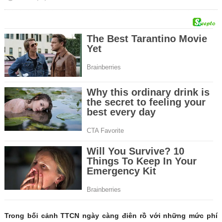
Trong bối cảnh TTCN ngày càng điên rồ với những mức phí