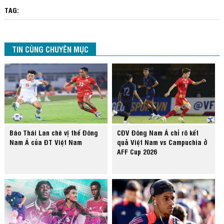
TAG:
TIN CÙNG CHUYÊN MỤC
Báo Thái Lan chê vị thế Đông
CĐV Đông Nam Á chỉ rõ kết
Nam Á của ĐT Việt Nam
quả Việt Nam vs Campuchia ở
AFF Cup 2026