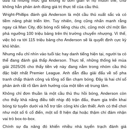
đưa ra những mức giá khổng lồ đơn giản vì họ muốn thế, chứ
không hẳn phản ánh đúng giá trị thực tế của cầu thủ.
Wright-Phillips đánh giá Anderson là một cầu thủ xuất sắc và có
tiềm năng phát triển lớn. Tuy nhiên, ông cũng nhấn mạnh rằng
ngay cả Man City, đội bóng nổi tiếng chịu chi, cũng mới chỉ một lần
phá ngưỡng 100 triệu bảng trên thị trường chuyển nhượng. Vì thế,
việc bỏ ra tới 115 triệu bảng cho Anderson sẽ là quyết định cực kỳ
khó khăn.
Nhưng nếu chỉ nhìn vào tuổi tác hay danh tiếng hiện tại, người ta có
thể đang đánh giá thấp Anderson. Thực tế, những thống kê mùa
giải 2025/26 cho thấy tiền vệ này đang nằm trong nhóm cầu thủ
đặc biệt nhất Premier League. Anh dẫn đầu giải đấu về số pha
tranh chấp thành công và tổng số lần chạm bóng. Đây là hai chỉ số
phản ánh rất rõ tầm ảnh hưởng của một tiền vệ trung tâm.
Không chỉ đơn thuần là một cầu thủ thu hồi bóng, Anderson còn
cho thấy khả năng điều tiết nhịp độ trận đấu, tham gia triển khai
bóng từ tuyến dưới và hỗ trợ tấn công khi cần thiết. Anh có thể chơi
như một số 6 cổ điển, một số 8 hiện đại hoặc thậm chí đảm nhận
vai trò box-to-box.
Chính sự đa năng đó khiến nhiều nhà tuyển trạch đánh giá