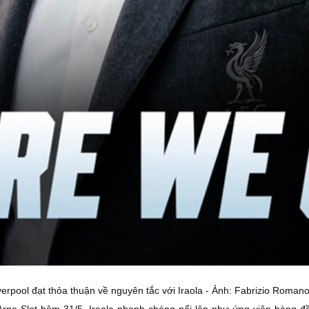
verpool đạt thỏa thuận về nguyên tắc với Iraola - Ảnh: Fabrizio Roman