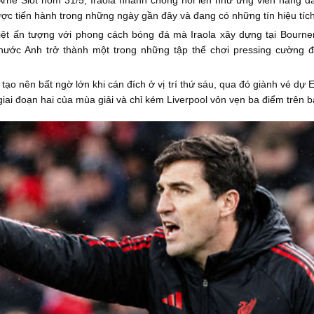
 Arne Slot hôm 31/5, Iraola nhanh chóng nổi lên như ứng viên hàng đầ
ược tiến hành trong những ngày gần đây và đang có những tín hiệu tíc
biệt ấn tượng với phong cách bóng đá mà Iraola xây dựng tại Bourn
ước Anh trở thành một trong những tập thể chơi pressing cường đ
ạo nên bất ngờ lớn khi cán đích ở vị trí thứ sáu, qua đó giành vé dự
ở giai đoạn hai của mùa giải và chỉ kém Liverpool vỏn vẹn ba điểm trên