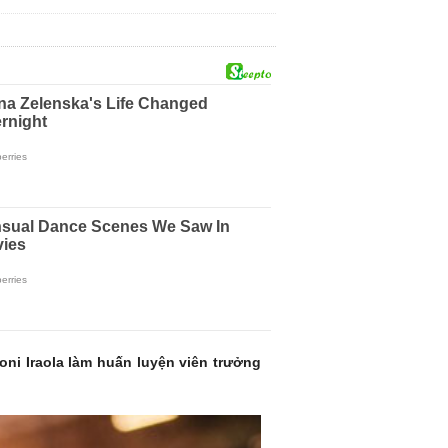
i Iraola làm huấn luyện viên trưởng