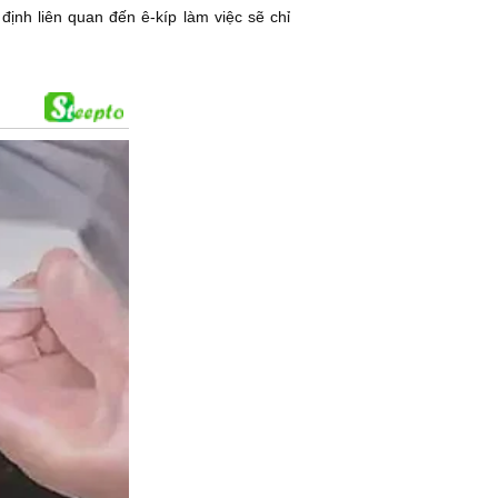
 định liên quan đến ê-kíp làm việc sẽ chỉ