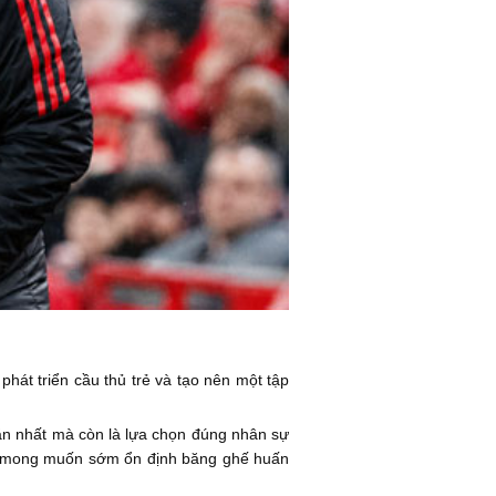
hát triển cầu thủ trẻ và tạo nên một tập
ngắn nhất mà còn là lựa chọn đúng nhân sự
 dù mong muốn sớm ổn định băng ghế huấn