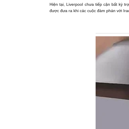
Hiện tại, Liverpool chưa tiếp cận bất kỳ t
được đưa ra khi các cuộc đàm phán với Irao