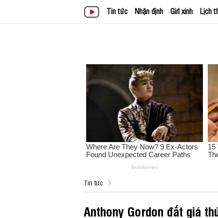
Tin tức
Nhận định
Girl xinh
Lịch t
Tin tức
Anthony Gordon đắt giá th