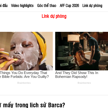
hi đấu
Video highlights
Góc thể thao
AFF Cup 2026
Link dự phòng
Link dự phòng
ứ mấy trong lịch sử Barca?