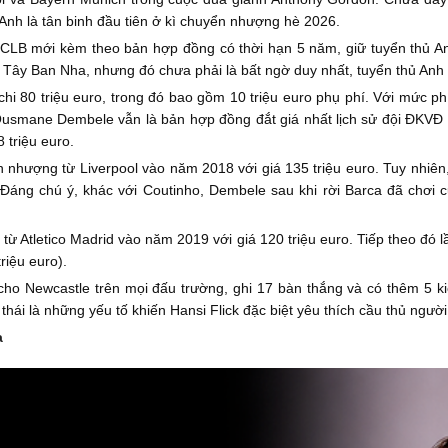
Anh là tân binh đầu tiên ở kì chuyển nhượng hè 2026.
t CLB mới kèm theo bản hợp đồng có thời hạn 5 năm, giữ tuyển thủ A
 Tây Ban Nha, nhưng đó chưa phải là bất ngờ duy nhất, tuyển thủ Anh 
i 80 triệu euro, trong đó bao gồm 10 triệu euro phụ phí. Với mức phí
, Ousmane Dembele vẫn là bản hợp đồng đắt giá nhất lịch sử đội ĐKVĐ
triệu euro.
 nhượng từ Liverpool vào năm 2018 với giá 135 triệu euro. Tuy nhiên,
. Đáng chú ý, khác với Coutinho, Dembele sau khi rời Barca đã chơ
ừ Atletico Madrid vào năm 2019 với giá 120 triệu euro. Tiếp theo đó lầ
triệu euro).
cho Newcastle trên mọi đấu trường, ghi 17 bàn thắng và có thêm 5 ki
hái là những yếu tố khiến Hansi Flick đặc biệt yêu thích cầu thủ người
a