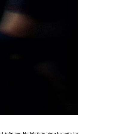
 1 tuần sau khi kết thúc vòng hạ màn La