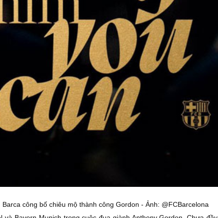
Barca công bố chiêu mộ thành công Gordon - Ảnh: @FCBarcelona
pool và Bayern Munich trong cuộc đua giành Anthony Gordon. Chưa đầy