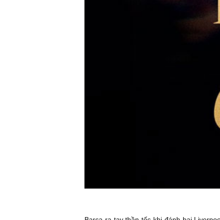
Barca ra tay thần tốc khi đánh bại Liver