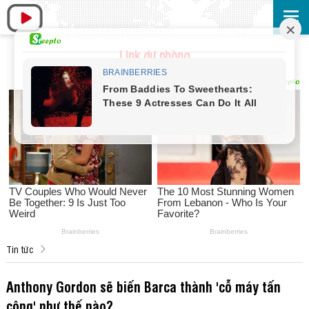
Link dự phòng
Tin tức
Anthony Gordon sẽ biến Barca thành 'cỗ máy tấn
công' như thế nào?