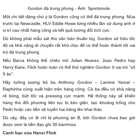
Gordon đá trung phong - Ảnh: Sportsmole
Một chi tiết đáng chú ý là Gordon cũng có thể đá trung phong. Mùa
trước tại Newcastle, HLV Eddie Howe từng nhiều lần sử dụng anh ở
vị trí cao nhất hàng công và kết quả tương đối tích cực.
Dù không phải mẫu sát thủ săn bàn thuần túy, Gordon sở hữu tốc
độ và khả năng di chuyển rất khó chịu để có thể hoàn thành tốt vai
trò đá trung phong
Nếu Barca không thể chiêu mộ Julian Alvarez, Joao Pedro hay
Harry Kane, Flick hoàn toàn có thể thử nghiệm Gordon ở vai trò “số
9 ảo”.
Hãy tưởng tượng bộ ba Anthony Gordon – Lamine Yamal –
Raphinha cùng xuất hiện trên hàng công. Cả ba đều có khả năng
rê bóng, bứt tốc và pressing cực mạnh. Hệ thống này sẽ khiến
hàng thủ đối phương liên tục bị kéo giãn, tạo khoảng trống cho
Pedri hoặc các tiền vệ tuyến hai băng lên khai thác.
Dù vậy, đây có lẽ chỉ là phương án B, bởi Gordon chưa bao giờ
được xem là tiền đạo ghi 30 bàn/mùa.
Canh bạc của Hansi Flick