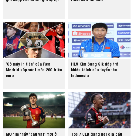
‘Cỗ máy in tiền’ của Real
HLV Kim Sang Sik đáp trả
Madrid sắp vượt mốc 200 triệu
khiêu khích của tuyển thủ
euro
Indonesia
MU tìm thấy ‘báu vật’ mới ở
Top 7 CLB đang hét giá cầu