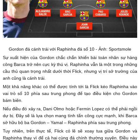
Gordon đá cánh trái với Raphinha đá số 10 - Ảnh: Sportsmole
Sự xuất hiện của Gordon chắc chắn khiến bài toán nhân sự hàng
công Barca trở nên cực kỳ thú vị. Raphinha vẫn là một trong những
cầu thủ quan trọng nhất dưới thời Flick, nhưng vị trí sở trường của
anh cũng là cánh trái.
Một khả năng khác có thể được tính tới là Flick kéo Raphinha vào
vai trò số 10 phía sau trung phong để tạo điều kiện cho Gordon
bám biên.
Nếu điều đó xảy ra, Dani Olmo hoặc Fermin Lopez có thể phải ngồi
dự bị. Đây sẽ là lựa chọn mang tính tấn công cực mạnh, khi Barca
sở hữu bộ ba Gordon – Yamal – Raphinha phía sau trung phong.
Tuy nhiên, trên thực tế, Flick có lẽ sẽ xoay tua giữa Gordon và
Raphinha thay vì để cả hai cùng đá chính thường xuyên. Điều này