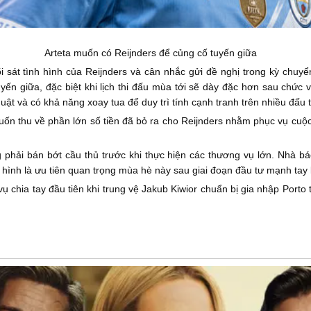
Arteta muốn có Reijnders để củng cố tuyến giữa
i sát tình hình của Reijnders và cân nhắc gửi đề nghị trong kỳ chu
n giữa, đặc biệt khi lịch thi đấu mùa tới sẽ dày đặc hơn sau chức v
ật và có khả năng xoay tua để duy trì tính cạnh tranh trên nhiều đấu 
ốn thu về phần lớn số tiền đã bỏ ra cho Reijnders nhằm phục vụ cuộc 
 phải bán bớt cầu thủ trước khi thực hiện các thương vụ lớn. Nhà báo
hình là ưu tiên quan trọng mùa hè này sau giai đoạn đầu tư mạnh tay l
 chia tay đầu tiên khi trung vệ Jakub Kiwior chuẩn bị gia nhập Porto t