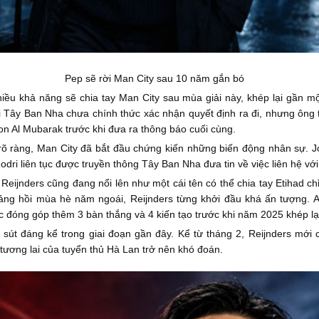
Pep sẽ rời Man City sau 10 năm gắn bó
hiều khả năng sẽ chia tay Man City sau mùa giải này, khép lại gần m
i Tây Ban Nha chưa chính thức xác nhận quyết định ra đi, nhưng ông 
on Al Mubarak trước khi đưa ra thông báo cuối cùng.
 rõ ràng, Man City đã bắt đầu chứng kiến những biến động nhân sự. J
odri liên tục được truyền thông Tây Ban Nha đưa tin về việc liên hệ vớ
Reijnders cũng đang nổi lên như một cái tên có thể chia tay Etihad c
ảng hồi mùa hè năm ngoái, Reijnders từng khởi đầu khá ấn tượng. A
c đóng góp thêm 3 bàn thắng và 4 kiến tạo trước khi năm 2025 khép lạ
m sút đáng kể trong giai đoạn gần đây. Kể từ tháng 2, Reijnders mới 
n tương lai của tuyển thủ Hà Lan trở nên khó đoán.