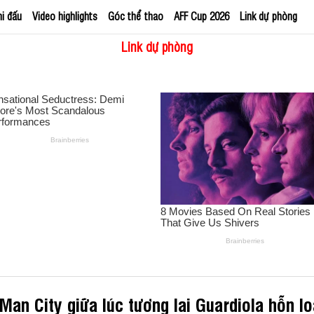
hi đấu
Video highlights
Góc thể thao
AFF Cup 2026
Link dự phòng
Link dự phòng
an City giữa lúc tương lai Guardiola hỗn l