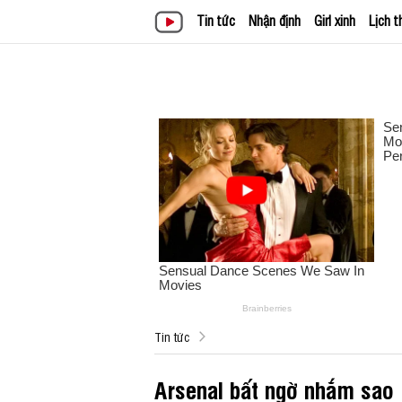
Tin tức
Nhận định
Girl xinh
Lịch t
Tin tức
Arsenal bất ngờ nhắm sao M