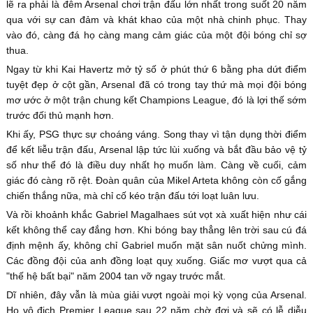
lẽ ra phải là đêm Arsenal chơi trận đấu lớn nhất trong suốt 20 năm
qua với sự can đảm và khát khao của một nhà chinh phục. Thay
vào đó, càng đá họ càng mang cảm giác của một đội bóng chỉ sợ
thua.
Ngay từ khi Kai Havertz mở tỷ số ở phút thứ 6 bằng pha dứt điểm
tuyệt đẹp ở cột gần, Arsenal đã có trong tay thứ mà mọi đội bóng
mơ ước ở một trận chung kết Champions League, đó là lợi thế sớm
trước đối thủ mạnh hơn.
Khi ấy, PSG thực sự choáng váng. Song thay vì tận dụng thời điểm
để kết liễu trận đấu, Arsenal lập tức lùi xuống và bắt đầu bảo vệ tỷ
số như thể đó là điều duy nhất họ muốn làm. Càng về cuối, cảm
giác đó càng rõ rệt. Đoàn quân của Mikel Arteta không còn cố gắng
chiến thắng nữa, mà chỉ cố kéo trận đấu tới loạt luân lưu.
Và rồi khoảnh khắc Gabriel Magalhaes sút vọt xà xuất hiện như cái
kết không thể cay đắng hơn. Khi bóng bay thẳng lên trời sau cú đá
định mệnh ấy, không chỉ Gabriel muốn mặt sân nuốt chửng mình.
Các đồng đội của anh đồng loạt quỵ xuống. Giấc mơ vượt qua cả
"thế hệ bất bại" năm 2004 tan vỡ ngay trước mắt.
Dĩ nhiên, đây vẫn là mùa giải vượt ngoài mọi kỳ vọng của Arsenal.
Họ vô địch Premier League sau 22 năm chờ đợi và sẽ có lễ diễu