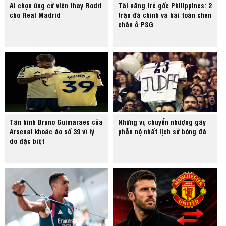
AI chọn ứng cử viên thay Rodri
Tài năng trẻ gốc Philippines: 2
cho Real Madrid
trận đá chính và bài toán chen
chân ở PSG
Tân binh Bruno Guimaraes của
Những vụ chuyển nhượng gây
Arsenal khoác áo số 39 vì lý
phẫn nộ nhất lịch sử bóng đá
do đặc biệt