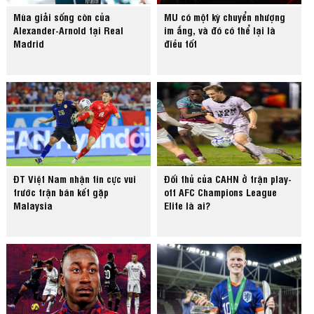
Mùa giải sống còn của
MU có một kỳ chuyển nhượng
Alexander-Arnold tại Real
im ắng, và đó có thể lại là
Madrid
điều tốt
ĐT Việt Nam nhận tin cực vui
Đối thủ của CAHN ở trận play-
trước trận bán kết gặp
off AFC Champions League
Malaysia
Elite là ai?