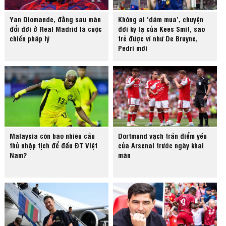
Yan Diomande, đằng sau màn
Không ai ‘dám mua’, chuyện
đổi đời ở Real Madrid là cuộc
đời kỳ lạ của Kees Smit, sao
chiến pháp lý
trẻ được ví như De Bruyne,
Pedri mới
Malaysia còn bao nhiêu cầu
Dortmund vạch trần điểm yếu
thủ nhập tịch để đấu ĐT Việt
của Arsenal trước ngày khai
Nam?
màn