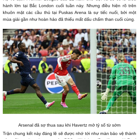
hành lớn tại Bắc London cuối tuần này. Nhưng điều hiện rõ trên
khuôn mặt các cầu thủ tại Puskas Arena là sự tiếc nuối, bởi một
mùa giải gần như hoàn hảo đã thiếu mất dấu chấm than cuối cùng.
Arsenal đã sợ thua sau khi Havertz mở tỷ số từ sớm
Trận chung kết này đáng lẽ sẽ được nhớ tới như màn bảo vệ thành