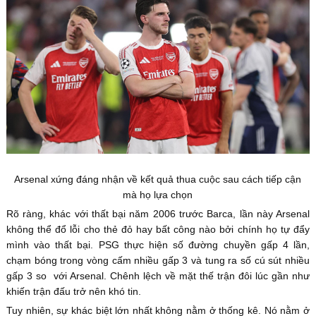
Arsenal xứng đáng nhận về kết quả thua cuộc sau cách tiếp cận
mà họ lựa chọn
Rõ ràng, khác với thất bại năm 2006 trước Barca, lần này Arsenal
không thể đổ lỗi cho thẻ đỏ hay bất công nào bởi chính họ tự đẩy
mình vào thất bại. PSG thực hiện số đường chuyền gấp 4 lần,
chạm bóng trong vòng cấm nhiều gấp 3 và tung ra số cú sút nhiều
gấp 3 so với Arsenal. Chênh lệch về mặt thế trận đôi lúc gần như
khiến trận đấu trở nên khó tin.
Tuy nhiên, sự khác biệt lớn nhất không nằm ở thống kê. Nó nằm ở