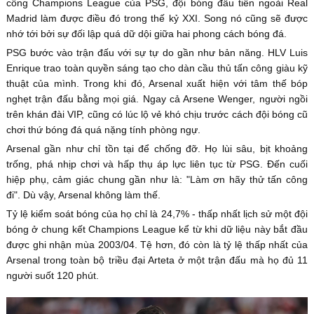
công Champions League của PSG, đội bóng đầu tiên ngoài Real
Madrid làm được điều đó trong thế kỷ XXI. Song nó cũng sẽ được
nhớ tới bởi sự đối lập quá dữ dội giữa hai phong cách bóng đá.
PSG bước vào trận đấu với sự tự do gần như bản năng. HLV Luis
Enrique trao toàn quyền sáng tạo cho dàn cầu thủ tấn công giàu kỹ
thuật của mình. Trong khi đó, Arsenal xuất hiện với tâm thế bóp
nghẹt trận đấu bằng mọi giá. Ngay cả Arsene Wenger, người ngồi
trên khán đài VIP, cũng có lúc lộ vẻ khó chịu trước cách đội bóng cũ
chơi thứ bóng đá quá nặng tính phòng ngự.
Arsenal gần như chỉ tồn tại để chống đỡ. Họ lùi sâu, bịt khoảng
trống, phá nhịp chơi và hấp thụ áp lực liên tục từ PSG. Đến cuối
hiệp phụ, cảm giác chung gần như là: "Làm ơn hãy thử tấn công
đi". Dù vậy, Arsenal không làm thế.
Tỷ lệ kiểm soát bóng của họ chỉ là 24,7% - thấp nhất lịch sử một đội
bóng ở chung kết Champions League kể từ khi dữ liệu này bắt đầu
được ghi nhận mùa 2003/04. Tệ hơn, đó còn là tỷ lệ thấp nhất của
Arsenal trong toàn bộ triều đại Arteta ở một trận đấu mà họ đủ 11
người suốt 120 phút.