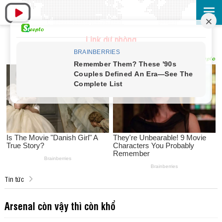
Link dự phòng
Tin tức
Arsenal còn vậy thì còn khổ