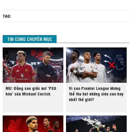
TAG:
TIN CÙNG CHUYÊN MỤC
MU: Đằng sau giấc mơ ‘PSG
Vì sao Premier League không
hóa’ của Michael Carrick
thể thu hút những siêu sao hay
nhất thế giới?