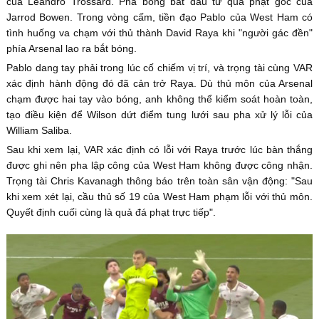
của Leandro Trossard. Pha bóng bắt đầu từ quả phạt góc của
Jarrod Bowen. Trong vòng cấm, tiền đạo Pablo của West Ham có
tình huống va chạm với thủ thành David Raya khi "người gác đền"
phía Arsenal lao ra bắt bóng.
Pablo dang tay phải trong lúc cố chiếm vị trí, và trọng tài cùng VAR
xác định hành động đó đã cản trở Raya. Dù thủ môn của Arsenal
chạm được hai tay vào bóng, anh không thể kiểm soát hoàn toàn,
tạo điều kiện để Wilson dứt điểm tung lưới sau pha xử lý lỗi của
William Saliba.
Sau khi xem lại, VAR xác định có lỗi với Raya trước lúc bàn thắng
được ghi nên pha lập công của West Ham không được công nhận.
Trọng tài Chris Kavanagh thông báo trên toàn sân vận động: "Sau
khi xem xét lại, cầu thủ số 19 của West Ham phạm lỗi với thủ môn.
Quyết định cuối cùng là quả đá phạt trực tiếp".