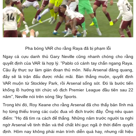
Pha bóng VAR cho rằng Raya đã bị phạm lỗi
Ngay cả cựu danh thủ Gary Neville cũng nhanh chóng cho rằng
quyết định của VAR là hợp lý. "Pablo có cánh tay chắn ngang Raya.
Cậu ấy thực sự làm gián đoạn thủ môn. Nếu Arsenal đăng quang,
đây sẽ là trận đấu được nhắc mãi. Bàn thắng muộn, quyết định
VAR muộn từ Stockley Park, rồi Arsenal sống sót. Đó là bước tiến
khổng lồ hướng tới chức vô địch Premier League đầu tiên sau 22
năm", Neville nói trên sóng Sky Sports.
Trong khi đó, Roy Keane cho rằng Arsenal đã cho thấy bản lĩnh mà
họ từng thiếu trong các cuộc đua vô địch trước đây. Ông nêu quan
điểm: "Họ đã tìm ra cách để thắng. Những năm trước người ta nghi
ngờ Arsenal về tinh thần và thể chất khi gục ngã ở thời điểm quyết
định. Hôm nay không phải màn trình diễn quá hay, nhưng rất hiệu