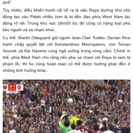
quả".
Tuy nhiên, điều khiến tranh cãi nổ ra là việc Raya dường như chủ
động lao vào Pablo nhiều hơn là bị tiền đạo phía West Ham tác
động rõ rệt. Trong khu vực 16m50 lúc đó cũng có hàng loạt pha
kéo người và va chạm khác.
Cụ thể, Martin Odegaard giữ người Jean-Clair Todibo, Declan Rice
tranh chấp quyết liệt với Konstantinos Mavropanos, còn Tomas
Soucek và Kai Havertz cùng ngã xuống trong vòng cấm. Chính vì
thế, phía West Ham cho rằng nếu pha va chạm với Raya bị xem là
phạm lỗi, thì họ cũng hoàn toàn có thể được hưởng phạt đền ở
những tình huống khác.