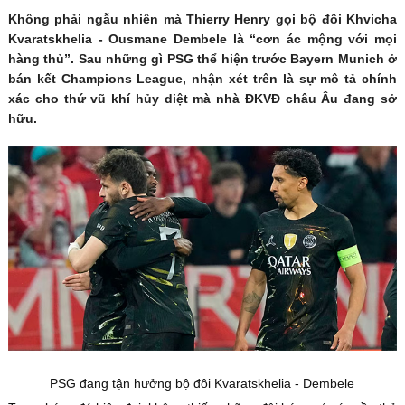
Không phải ngẫu nhiên mà Thierry Henry gọi bộ đôi Khvicha
Kvaratskhelia - Ousmane Dembele là “cơn ác mộng với mọi
hàng thủ”. Sau những gì PSG thể hiện trước Bayern Munich ở
bán kết Champions League, nhận xét trên là sự mô tả chính
xác cho thứ vũ khí hủy diệt mà nhà ĐKVĐ châu Âu đang sở
hữu.
PSG đang tận hưởng bộ đôi Kvaratskhelia - Dembele