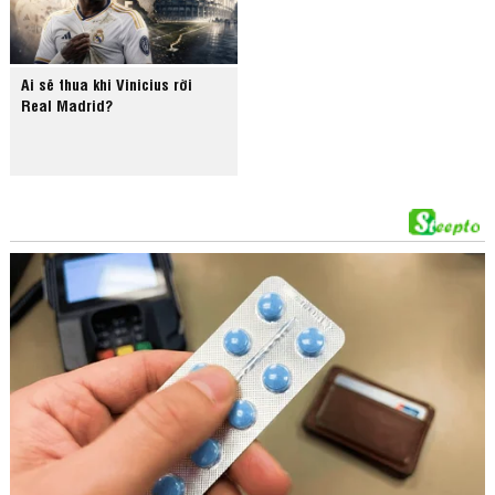
Ai sẽ thua khi Vinicius rời
Real Madrid?