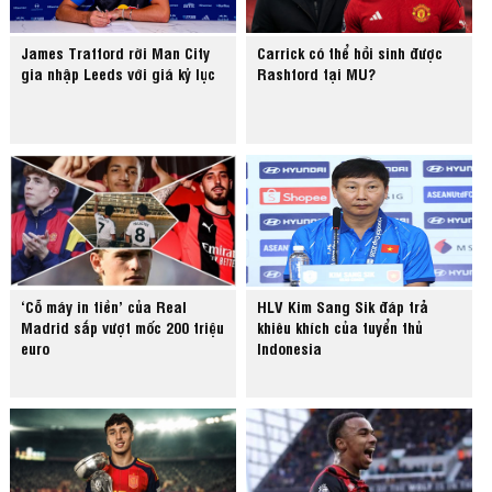
James Trafford rời Man City
Carrick có thể hồi sinh được
gia nhập Leeds với giá kỷ lục
Rashford tại MU?
‘Cỗ máy in tiền’ của Real
HLV Kim Sang Sik đáp trả
Madrid sắp vượt mốc 200 triệu
khiêu khích của tuyển thủ
euro
Indonesia