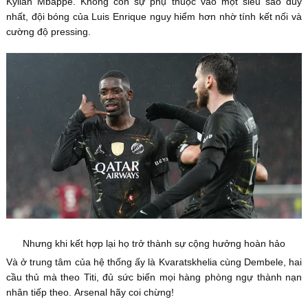
Kylian Mbappe. Không còn sự phụ thuộc vào một siêu sao duy
nhất, đội bóng của Luis Enrique nguy hiểm hơn nhờ tính kết nối và
cường độ pressing.
Nhưng khi kết hợp lại họ trở thành sự cộng hưởng hoàn hảo
Và ở trung tâm của hệ thống ấy là Kvaratskhelia cùng Dembele, hai
cầu thủ mà theo Titi, đủ sức biến mọi hàng phòng ngự thành nạn
nhân tiếp theo. Arsenal hãy coi chừng!