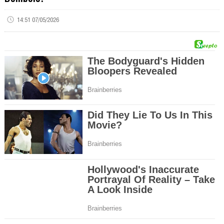
14:51 07/05/2026