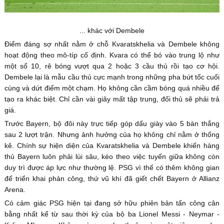
... khác với Dembele
Điểm đáng sợ nhất nằm ở chỗ Kvaratskhelia và Dembele không
hoạt động theo mô-típ cố định. Kvara có thể bó vào trung lộ như
một số 10, rê bóng vượt qua 2 hoặc 3 cầu thủ rồi tạo cơ hội.
Dembele lại là mẫu cầu thủ cực mạnh trong những pha bứt tốc cuối
cùng và dứt điểm một chạm. Họ không cần cầm bóng quá nhiều để
tạo ra khác biệt. Chỉ cần vài giây mất tập trung, đối thủ sẽ phải trả
giá.
Trước Bayern, bộ đôi này trực tiếp góp dấu giày vào 5 bàn thắng
sau 2 lượt trận. Nhưng ảnh hưởng của họ không chỉ nằm ở thống
kê. Chính sự hiện diện của Kvaratskhelia và Dembele khiến hàng
thủ Bayern luôn phải lùi sâu, kéo theo việc tuyến giữa không còn
duy trì được áp lực như thường lệ. PSG vì thế có thêm không gian
để triển khai phản công, thứ vũ khí đã giết chết Bayern ở Allianz
Arena.
Có cảm giác PSG hiện tại đang sở hữu phiên bản tấn công cân
bằng nhất kể từ sau thời kỳ của bộ ba Lionel Messi - Neymar -