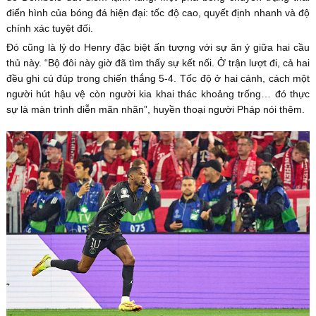
điển hình của bóng đá hiện đại: tốc độ cao, quyết định nhanh và độ
chính xác tuyệt đối.
Đó cũng là lý do Henry đặc biệt ấn tượng với sự ăn ý giữa hai cầu
thủ này. “Bộ đôi này giờ đã tìm thấy sự kết nối. Ở trận lượt đi, cả hai
đều ghi cú đúp trong chiến thắng 5-4. Tốc độ ở hai cánh, cách một
người hút hậu vệ còn người kia khai thác khoảng trống… đó thực
sự là màn trình diễn mãn nhãn”, huyền thoại người Pháp nói thêm.