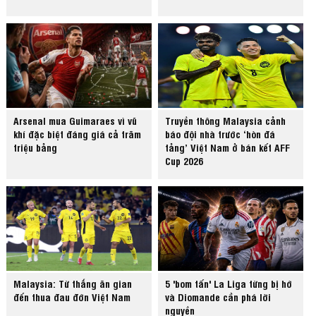
Arsenal mua Guimaraes vì vũ
Truyền thông Malaysia cảnh
khí đặc biệt đáng giá cả trăm
báo đội nhà trước ‘hòn đá
triệu bảng
tảng’ Việt Nam ở bán kết AFF
Cup 2026
Malaysia: Từ thắng ăn gian
5 'bom tấn' La Liga từng bị hớ
đến thua đau đớn Việt Nam
và Diomande cần phá lời
nguyền