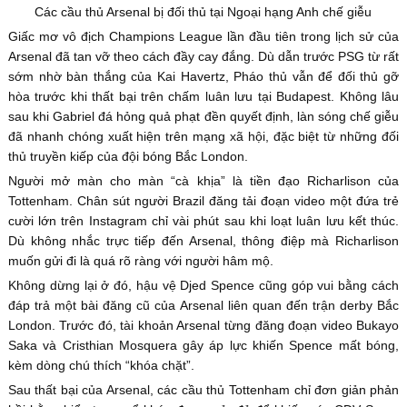
Các cầu thủ Arsenal bị đối thủ tại Ngoại hạng Anh chế giễu
Giấc mơ vô địch Champions League lần đầu tiên trong lịch sử của
Arsenal đã tan vỡ theo cách đầy cay đắng. Dù dẫn trước PSG từ rất
sớm nhờ bàn thắng của Kai Havertz, Pháo thủ vẫn để đối thủ gỡ
hòa trước khi thất bại trên chấm luân lưu tại Budapest. Không lâu
sau khi Gabriel đá hỏng quả phạt đền quyết định, làn sóng chế giễu
đã nhanh chóng xuất hiện trên mạng xã hội, đặc biệt từ những đối
thủ truyền kiếp của đội bóng Bắc London.
Người mở màn cho màn “cà khịa” là tiền đạo Richarlison của
Tottenham. Chân sút người Brazil đăng tải đoạn video một đứa trẻ
cười lớn trên Instagram chỉ vài phút sau khi loạt luân lưu kết thúc.
Dù không nhắc trực tiếp đến Arsenal, thông điệp mà Richarlison
muốn gửi đi là quá rõ ràng với người hâm mộ.
Không dừng lại ở đó, hậu vệ Djed Spence cũng góp vui bằng cách
đáp trả một bài đăng cũ của Arsenal liên quan đến trận derby Bắc
London. Trước đó, tài khoản Arsenal từng đăng đoạn video Bukayo
Saka và Cristhian Mosquera gây áp lực khiến Spence mất bóng,
kèm dòng chú thích “khóa chặt”.
Sau thất bại của Arsenal, các cầu thủ Tottenham chỉ đơn giản phản