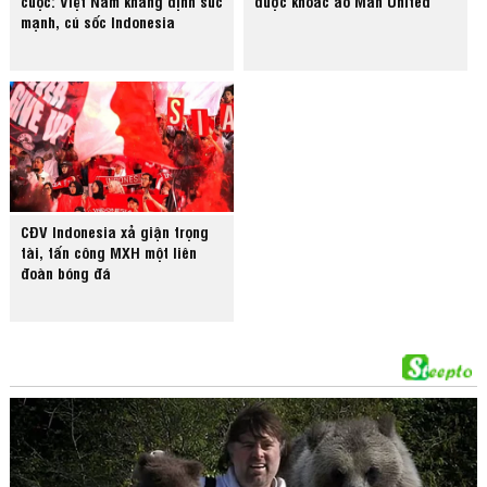
cuộc: Việt Nam khẳng định sức
được khoác áo Man United
mạnh, cú sốc Indonesia
CĐV Indonesia xả giận trọng
tài, tấn công MXH một liên
đoàn bóng đá