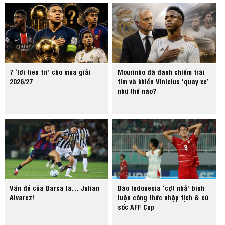
7 ‘lời tiên tri’ cho mùa giải
Mourinho đã đánh chiếm trái
2026/27
tim và khiến Vinicius ‘quay xe’
như thế nào?
Vấn đề của Barca là… Julian
Báo Indonesia ‘cợt nhả’ bình
Alvarez!
luận công thức nhập tịch & cú
sốc AFF Cup