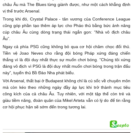
châu Âu mà The Blues từng giành được, như một cách khẳng định
vị thế trước Arsenal.
Trong khi đó, Crystal Palace - tân vương của Conference League
cũng góp phần tạo thêm áp lực cho Pháo thủ bằng bức ảnh nâng
cúp châu Âu cùng dòng trạng thái ngắn gọn: “Nhà vô địch châu
Âu”.
Ngay cả phía PSG cũng không bỏ qua cơ hội châm chọc đối thủ.
Tiền vệ Joao Neves cho rằng đội bóng Pháp xứng đáng chiến
thắng vì là đội duy nhất thực sự muốn chơi bóng. “Chúng tôi xứng
đáng vô địch vì PSG là đội duy nhất muốn chơi bóng trong trận đấu
này”, tuyển thủ Bồ Đào Nha phát biểu.
Với Arsenal, thất bại ở Budapest không chỉ là cú sốc về chuyên môn
mà còn kéo theo những ngày đầy áp lực khi trở thành mục tiêu
công kích của cả châu Âu. Tuy nhiên, với một tập thể còn trẻ và
giàu tiềm năng, đoàn quân của Mikel Arteta vẫn có lý do để tin rằng
cơ hội phục hận sẽ sớm đến trong tương lai.