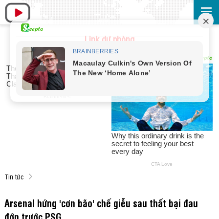
Link dự phòng
Tin tức
Arsenal hứng 'cơn bão' chế giễu sau thất bại đau
đớn trước PSG