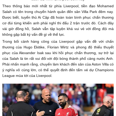
Theo thông báo mới nhất từ phía Liverpool, tiền đạo Mohamed
Salah có tên trong chuyến hành quân đến sân Villa Park đêm nay.
Được biết, tuyển thủ Ai Cập đã hoàn toàn bình phục chấn thương
cơ đùi từng khiến anh phải nghỉ thi đấu 2 trận trước đó. Cách đây
vài giờ đồng hồ, Salah vẫn tập luyện khá vui vẻ với đồng đội mà
không gặp bất kỳ vấn đề gì về thể lực.
Trong bối cảnh hàng công của Liverpool gặp vấn đề với chấn
thương của Hugo Ekitike, Florian Wirtz và phong độ thiếu thuyết
phục của Alexander Isak sau khi hồi phục chấn thương, sự trở lại
của Salah là tin rất vui đối với đội bóng thành phố cảng nước Anh.
Phải nhấn mạnh rằng, chuyến làm khách đến sân của Aston Villa có
ý nghĩa vô cùng lớn, có thể quyết định đến tấm vé dự Champions
League mùa tới của Liverpool.