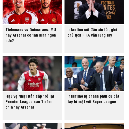
Tielemans vs Guimaraes: MU
Infantino cúi đầu xin lỗi, ghế
hay Arsenal có tân binh ngon
chủ tịch FIFA vẫn lung lay
hơn?
Hậu vệ Nhật Bản sắp trở lại
Infantino bị phanh phui cú bắt
Premier League sau 1 năm
tay bí mật với Super League
chia tay Arsenal