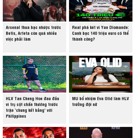
Arsenal thua bạc nhược trước
Real phá két vì Yan Diomande:
Betis, Arteta còn quá nhiều
Canh bạc 140 triệu euro có thể
việc phải làm
thành công?
HLV Tan Cheng Hoe đau đầu
MU bổ nhiệm Eva Olid làm HLV
vì trụ cột chấn thương trước
trưởng đội nữ
trận ‘chung kết bảng’ với
Philippines