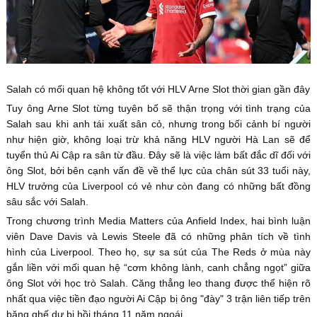
Salah có mối quan hệ không tốt với HLV Arne Slot thời gian gần đây
Tuy ông Arne Slot từng tuyên bố sẽ thận trọng với tình trạng của
Salah sau khi anh tái xuất sân cỏ, nhưng trong bối cảnh bí người
như hiện giờ, không loại trừ khả năng HLV người Hà Lan sẽ để
tuyển thủ Ai Cập ra sân từ đầu. Đây sẽ là việc làm bất đắc dĩ đối với
ông Slot, bởi bên cạnh vấn đề về thể lực của chân sút 33 tuổi này,
HLV trưởng của Liverpool có vẻ như còn đang có những bất đồng
sâu sắc với Salah.
Trong chương trình Media Matters của Anfield Index, hai bình luận
viên Dave Davis và Lewis Steele đã có những phân tích về tình
hình của Liverpool. Theo họ, sự sa sút của The Reds ở mùa này
gắn liền với mối quan hệ “cơm không lành, canh chẳng ngọt” giữa
ông Slot với học trò Salah. Căng thẳng leo thang được thể hiện rõ
nhất qua việc tiền đạo người Ai Cập bị ông "đày" 3 trận liên tiếp trên
băng ghế dự bị hồi tháng 11 năm ngoái.