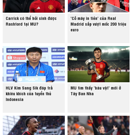
Carrick có thể hồi sinh được
‘Cỗ máy in tiền’ của Real
Rashford tại MU?
Madrid sắp vượt mốc 200 triệu
euro
HLV Kim Sang Sik đáp trả
MU tìm thấy ‘báu vật’ mới ở
khiêu khích của tuyển thủ
Tây Ban Nha
Indonesia