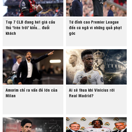
Top 7 CLB đang hét giá cầu
Từ đỉnh cao Premier League
thủ 'trên trời' kiểu... đuổi
đến cú ngã vì những quả phạt
khách
góc
Amorim chỉ ra vấn đề lớn của
Ai sẽ thua khi Vinicius rời
Milan
Real Madrid?