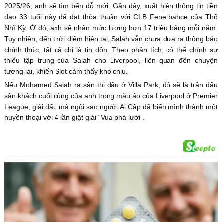
2025/26, anh sẽ tìm bến đỗ mới. Gần đây, xuất hiện thông tin tiền
đạo 33 tuổi này đã đạt thỏa thuận với CLB Fenerbahce của Thổ
Nhĩ Kỳ. Ở đó, anh sẽ nhận mức lương hơn 17 triệu bảng mỗi năm.
Tuy nhiên, đến thời điểm hiện tại, Salah vẫn chưa đưa ra thông báo
chính thức, tất cả chỉ là tin đồn. Theo phân tích, có thể chính sự
thiếu tập trung của Salah cho Liverpool, liên quan đến chuyện
tương lai, khiến Slot cảm thấy khó chịu.
Nếu Mohamed Salah ra sân thi đấu ở Villa Park, đó sẽ là trận đấu
sân khách cuối cùng của anh trong màu áo của Liverpool ở Premier
League, giải đấu mà ngôi sao người Ai Cập đã biến mình thành một
huyền thoại với 4 lần giật giải “Vua phá lưới”.