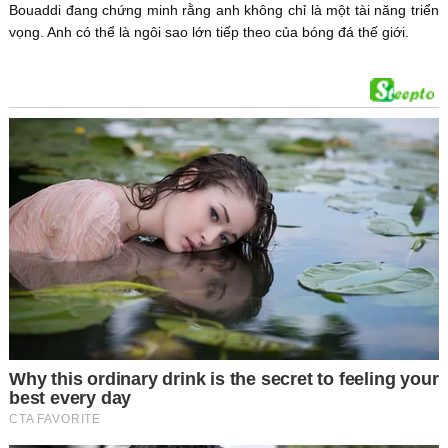
Bouaddi đang chứng minh rằng anh không chỉ là một tài năng triển
vọng. Anh có thể là ngôi sao lớn tiếp theo của bóng đá thế giới.