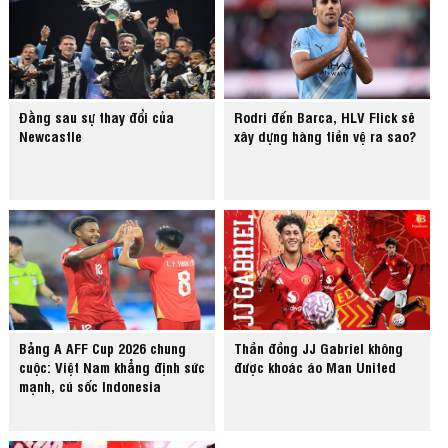
Đằng sau sự thay đổi của
Rodri đến Barca, HLV Flick sẽ
Newcastle
xây dựng hàng tiền vệ ra sao?
Bảng A AFF Cup 2026 chung
Thần đồng JJ Gabriel không
cuộc: Việt Nam khẳng định sức
được khoác áo Man United
mạnh, cú sốc Indonesia