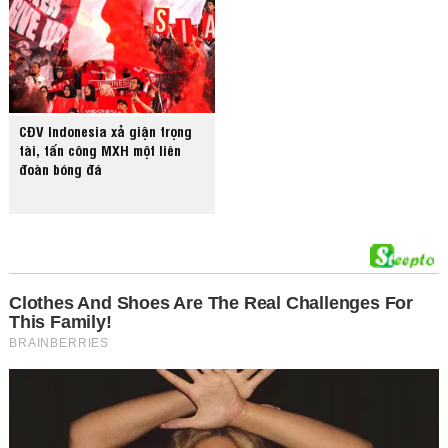
CĐV Indonesia xả giận trọng
tài, tấn công MXH một liên
đoàn bóng đá