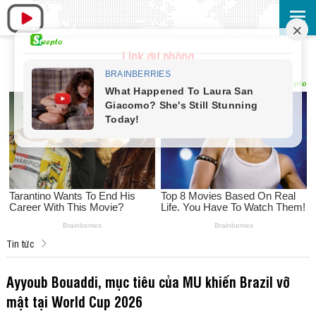
Link dự phòng
Tin tức
Ayyoub Bouaddi, mục tiêu của MU khiến Brazil vỡ
mật tại World Cup 2026