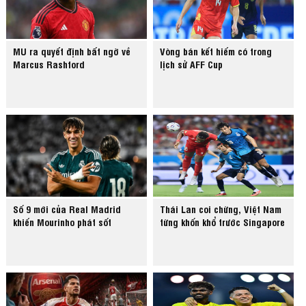
MU ra quyết định bất ngờ về
Vòng bán kết hiếm có trong
Marcus Rashford
lịch sử AFF Cup
Số 9 mới của Real Madrid
Thái Lan coi chừng, Việt Nam
khiến Mourinho phát sốt
từng khốn khổ trước Singapore