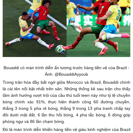
Bouaddi có màn trình diễn ấn tượng trước hàng tiền vệ của Brazil -
Ảnh: @BouaddiAyyoub
Trong trận hòa đầy bất ngờ giữa Morocco và Brazil, Bouaddi chính
là cái tên nổi bật nhất trên sân. Những thống kê sau trận cho thấy
tầm ảnh hưởng vượt trội của cầu thủ tuổi teen này như tỷ lệ chuyền
bóng chính xác 91%, thực hiện thành công 60 đường chuyền,
thắng 3 trong 5 pha rê bóng, thắng 9 trong 13 pha tranh chấp tay
đôi dưới mặt đất, 6 lần thu hồi bóng, 4 pha tắc bóng, 6 đóng góp
phòng ngự và 86 lần chạm bóng.
Đó là màn trình diễn khiến hàng tiền vệ giàu kinh nghiệm của Brazil