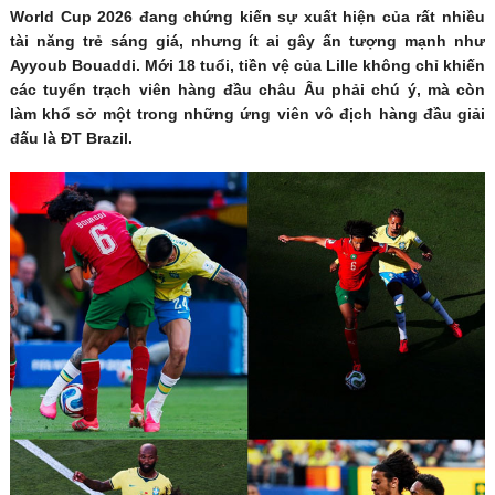
World Cup 2026 đang chứng kiến sự xuất hiện của rất nhiều
tài năng trẻ sáng giá, nhưng ít ai gây ấn tượng mạnh như
Ayyoub Bouaddi. Mới 18 tuổi, tiền vệ của Lille không chỉ khiến
các tuyển trạch viên hàng đầu châu Âu phải chú ý, mà còn
làm khổ sở một trong những ứng viên vô địch hàng đầu giải
đấu là ĐT Brazil.