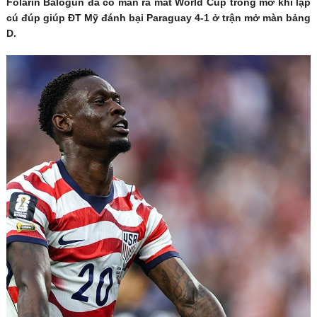
Folarin Balogun đã có màn ra mắt World Cup trong mơ khi lập
cú đúp giúp ĐT Mỹ đánh bại Paraguay 4-1 ở trận mở màn bảng
D.