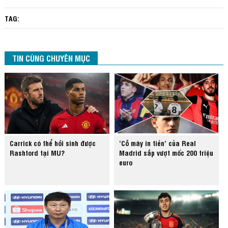
TAG:
TIN CÙNG CHUYÊN MỤC
Carrick có thể hồi sinh được
‘Cỗ máy in tiền’ của Real
Rashford tại MU?
Madrid sắp vượt mốc 200 triệu
euro