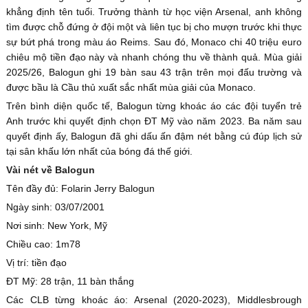
khẳng định tên tuổi. Trưởng thành từ học viện Arsenal, anh không
tìm được chỗ đứng ở đội một và liên tục bị cho mượn trước khi thực
sự bứt phá trong màu áo Reims. Sau đó, Monaco chi 40 triệu euro
chiêu mộ tiền đạo này và nhanh chóng thu về thành quả. Mùa giải
2025/26, Balogun ghi 19 bàn sau 43 trận trên mọi đấu trường và
được bầu là Cầu thủ xuất sắc nhất mùa giải của Monaco.
Trên bình diện quốc tế, Balogun từng khoác áo các đội tuyển trẻ
Anh trước khi quyết định chọn ĐT Mỹ vào năm 2023. Ba năm sau
quyết định ấy, Balogun đã ghi dấu ấn đậm nét bằng cú đúp lịch sử
tại sân khấu lớn nhất của bóng đá thế giới.
Vài nét về Balogun
Tên đầy đủ: Folarin Jerry Balogun
Ngày sinh: 03/07/2001
Nơi sinh: New York, Mỹ
Chiều cao: 1m78
Vị trí: tiền đạo
ĐT Mỹ: 28 trận, 11 bàn thắng
Các CLB từng khoác áo: Arsenal (2020-2023), Middlesbrough