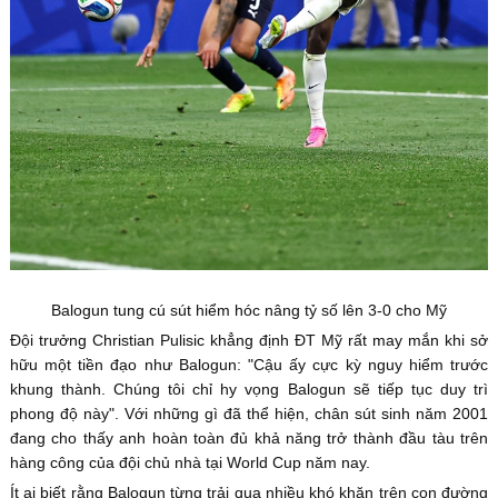
Balogun tung cú sút hiểm hóc nâng tỷ số lên 3-0 cho Mỹ
Đội trưởng Christian Pulisic khẳng định ĐT Mỹ rất may mắn khi sở
hữu một tiền đạo như Balogun: "Cậu ấy cực kỳ nguy hiểm trước
khung thành. Chúng tôi chỉ hy vọng Balogun sẽ tiếp tục duy trì
phong độ này". Với những gì đã thể hiện, chân sút sinh năm 2001
đang cho thấy anh hoàn toàn đủ khả năng trở thành đầu tàu trên
hàng công của đội chủ nhà tại World Cup năm nay.
Ít ai biết rằng Balogun từng trải qua nhiều khó khăn trên con đường