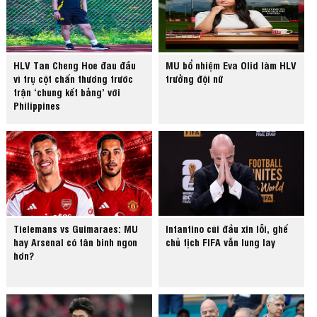
HLV Tan Cheng Hoe đau đầu
MU bổ nhiệm Eva Olid làm HLV
vì trụ cột chấn thương trước
trưởng đội nữ
trận ‘chung kết bảng’ với
Philippines
Tielemans vs Guimaraes: MU
Infantino cúi đầu xin lỗi, ghế
hay Arsenal có tân binh ngon
chủ tịch FIFA vẫn lung lay
hơn?