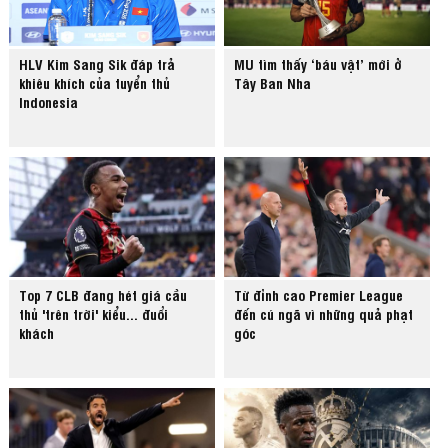
HLV Kim Sang Sik đáp trả
MU tìm thấy ‘báu vật’ mới ở
khiêu khích của tuyển thủ
Tây Ban Nha
Indonesia
Top 7 CLB đang hét giá cầu
Từ đỉnh cao Premier League
thủ 'trên trời' kiểu... đuổi
đến cú ngã vì những quả phạt
khách
góc