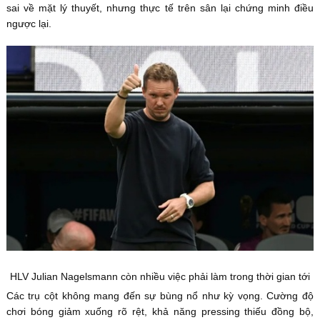
sai về mặt lý thuyết, nhưng thực tế trên sân lại chứng minh điều
ngược lại.
HLV Julian Nagelsmann còn nhiều việc phải làm trong thời gian tới
Các trụ cột không mang đến sự bùng nổ như kỳ vọng. Cường độ
chơi bóng giảm xuống rõ rệt, khả năng pressing thiếu đồng bộ,