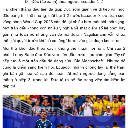
ĐT Đức (áo xanh) thua ngược Ecuador 1-2
Hai chiến thắng đầu tiên đã giúp Đức sớm giành vé đi tiếp với ngôi
đầu bảng E. Thế nhưng, thất bại 1-2 trước Ecuador ở lượt trận cuối
vòng bảng World Cup 2026 vẫn để lại nhiều hơn một nỗi thất vọng.
Một trận đấu không còn nhiều ý nghĩa về mặt điểm số lại phơi bày
gần như toàn bộ những vấn đề mà Julian Nagelsmann vẫn chưa
thể giải quyết trước khi “cỗ xe tăng” bước vào giai đoạn knock-out.
Mọi thứ khởi đầu theo cách không thể thuận lợi hơn. Chỉ sau 2
phút, Leroy Sane đưa Đức vượt lên dẫn trước, tạo cảm giác đây sẽ
tiếp tục là một trận đấu dễ dàng của "Die Mannschaft". Nhưng đó
cũng là điểm sáng hiếm hoi. Ecuador nhanh chóng lấy lại thế trận,
ghi bàn gỡ hòa và sau đó hoàn tất màn ngược dòng bằng bàn
thắng ở hiệp 2, trong khi Đức tỏ ra bế tắc trong việc tìm kiếm lời
đáp trả.