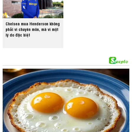
Chelsea mua Henderson không
phải vì chuyên môn, mà vì một
lý do đặc biệt