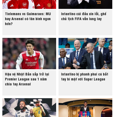
Tielemans vs Guimaraes: MU
Infantino cúi đầu xin lỗi, ghế
hay Arsenal có tân binh ngon
chủ tịch FIFA vẫn lung lay
hơn?
Hậu vệ Nhật Bản sắp trở lại
Infantino bị phanh phui cú bắt
Premier League sau 1 năm
tay bí mật với Super League
chia tay Arsenal