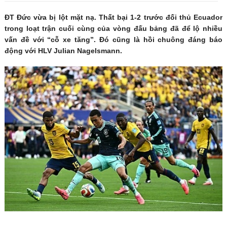
ĐT Đức vừa bị lột mặt nạ. Thất bại 1-2 trước đối thủ Ecuador
trong loạt trận cuối cùng của vòng đấu bảng đã để lộ nhiều
vấn đề với “cỗ xe tăng”. Đó cũng là hồi chuông đáng báo
động với HLV Julian Nagelsmann.