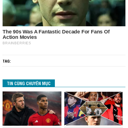
TAG:
TIN CÙNG CHUYÊN MỤC