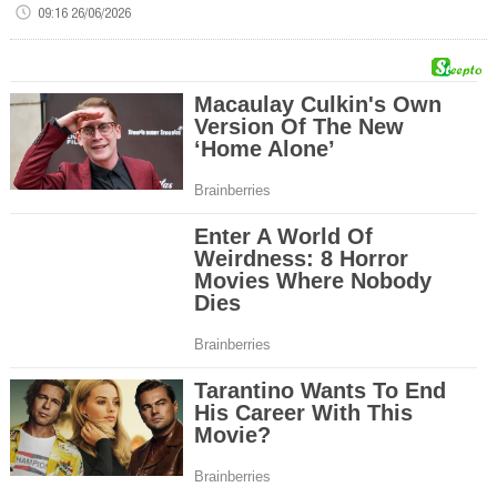
09:16 26/06/2026