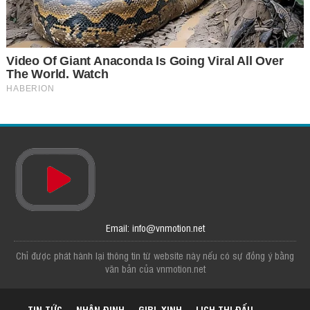
Email: info@vnmotion.net
Chỉ được phát hành lại thông tin từ website này nếu có sự đồng ý bằng
văn bản của vnmotion.net
TIN TỨC
NHẬN ĐỊNH
GIRL XINH
LỊCH THI ĐẤU