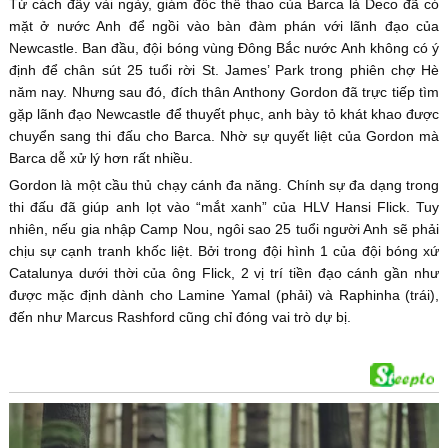
Từ cách đây vài ngày, giám đốc thể thao của Barca là Deco đã có
mặt ở nước Anh để ngồi vào bàn đàm phán với lãnh đạo của
Newcastle. Ban đầu, đội bóng vùng Đông Bắc nước Anh không có ý
định để chân sút 25 tuổi rời St. James’ Park trong phiên chợ Hè
năm nay. Nhưng sau đó, đích thân Anthony Gordon đã trực tiếp tìm
gặp lãnh đạo Newcastle để thuyết phục, anh bày tỏ khát khao được
chuyển sang thi đấu cho Barca. Nhờ sự quyết liệt của Gordon mà
Barca dễ xử lý hơn rất nhiều.
Gordon là một cầu thủ chạy cánh đa năng. Chính sự đa dạng trong
thi đấu đã giúp anh lọt vào “mắt xanh” của HLV Hansi Flick. Tuy
nhiên, nếu gia nhập Camp Nou, ngôi sao 25 tuổi người Anh sẽ phải
chịu sự cạnh tranh khốc liệt. Bởi trong đội hình 1 của đội bóng xứ
Catalunya dưới thời của ông Flick, 2 vị trí tiền đạo cánh gần như
được mặc định dành cho Lamine Yamal (phải) và Raphinha (trái),
đến như Marcus Rashford cũng chỉ đóng vai trò dự bị.