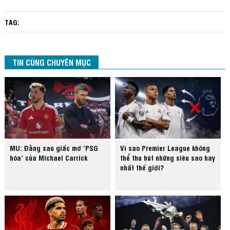
TAG:
TIN CÙNG CHUYÊN MỤC
MU: Đằng sau giấc mơ ‘PSG
Vì sao Premier League không
hóa’ của Michael Carrick
thể thu hút những siêu sao hay
nhất thế giới?