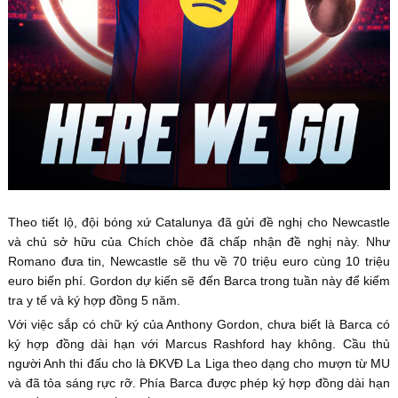
Theo tiết lộ, đội bóng xứ Catalunya đã gửi đề nghị cho Newcastle
và chủ sở hữu của Chích chòe đã chấp nhận đề nghị này. Như
Romano đưa tin, Newcastle sẽ thu về 70 triệu euro cùng 10 triệu
euro biến phí. Gordon dự kiến sẽ đến Barca trong tuần này để kiểm
tra y tế và ký hợp đồng 5 năm.
Với việc sắp có chữ ký của Anthony Gordon, chưa biết là Barca có
ký hợp đồng dài hạn với Marcus Rashford hay không. Cầu thủ
người Anh thi đấu cho là ĐKVĐ La Liga theo dạng cho mượn từ MU
và đã tỏa sáng rực rỡ. Phía Barca được phép ký hợp đồng dài hạn