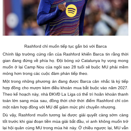
Rashford chỉ muốn tiếp tục gắn bó với Barca
Chính lập trường cứng rắn của Rashford khiến Barca tin rằng thời
gian đang đứng về phía họ. Đội bóng xứ Catalunya hy vọng mong
muốn ở lại Camp Nou của ngôi sao 28 tuổi sẽ buộc MU phải mềm
mỏng hơn trong các cuộc đàm phán tiếp theo.
Một trong những phương án đang được Barca cân nhắc là ký tiếp
hợp đồng cho mượn kèm điều khoản mua bắt buộc vào năm 2027.
Theo kế hoạch này, nhà ĐKVĐ La Liga có thể trì hoãn khoản thanh
toán lớn sang mùa sau, đồng thời chờ thời điểm Rashford chỉ còn
một năm hợp đồng với MU để giảm mức phí chuyển nhượng.
Dù vậy, Rashford muốn tương lai được giải quyết càng sớm càng
tốt trước khi giai đoạn tiền mùa giải bắt đầu, vì anh không muốn trở
lại hội quân cùng MU trong mùa hè này. Ở chiều ngược lại, MU vẫn