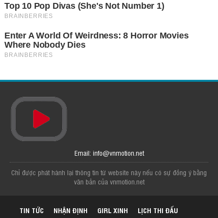
Email: info@vnmotion.net
Chỉ được phát hành lại thông tin từ website này nếu có sự đồng ý bằng
văn bản của vnmotion.net
TIN TỨC
NHẬN ĐỊNH
GIRL XINH
LỊCH THI ĐẤU