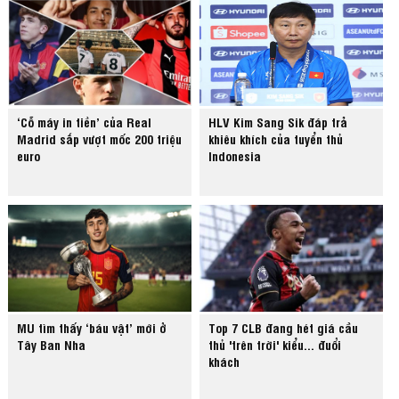
‘Cỗ máy in tiền’ của Real
HLV Kim Sang Sik đáp trả
Madrid sắp vượt mốc 200 triệu
khiêu khích của tuyển thủ
euro
Indonesia
MU tìm thấy ‘báu vật’ mới ở
Top 7 CLB đang hét giá cầu
Tây Ban Nha
thủ 'trên trời' kiểu... đuổi
khách