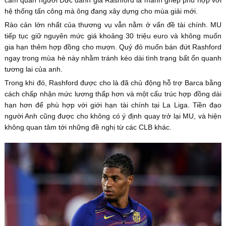
cầm quân người Đức đánh giá Rashford là mảnh ghép phù hợp với
hệ thống tấn công mà ông đang xây dựng cho mùa giải mới.
Rào cản lớn nhất của thương vụ vẫn nằm ở vấn đề tài chính. MU
tiếp tục giữ nguyên mức giá khoảng 30 triệu euro và không muốn
gia hạn thêm hợp đồng cho mượn. Quỷ đỏ muốn bán đứt Rashford
ngay trong mùa hè này nhằm tránh kéo dài tình trạng bất ổn quanh
tương lai của anh.
Trong khi đó, Rashford được cho là đã chủ động hỗ trợ Barca bằng
cách chấp nhận mức lương thấp hơn và một cấu trúc hợp đồng dài
hạn hơn để phù hợp với giới hạn tài chính tại La Liga. Tiền đạo
người Anh cũng được cho không có ý định quay trở lại MU, và hiện
không quan tâm tới những đề nghị từ các CLB khác.