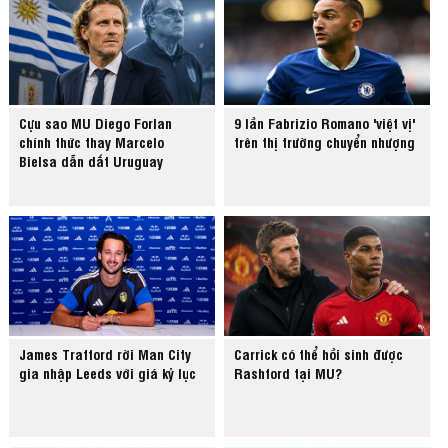
Cựu sao MU Diego Forlan
9 lần Fabrizio Romano 'việt vị'
chính thức thay Marcelo
trên thị trường chuyển nhượng
Bielsa dẫn dắt Uruguay
James Trafford rời Man City
Carrick có thể hồi sinh được
gia nhập Leeds với giá kỷ lục
Rashford tại MU?