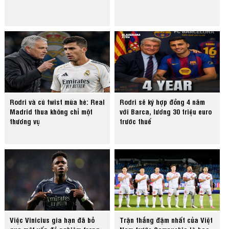
Rodri và cú twist mùa hè: Real
Rodri sẽ ký hợp đồng 4 năm
Madrid thua không chỉ một
với Barca, lương 30 triệu euro
thương vụ
trước thuế
Việc Vinicius gia hạn đã bỏ
Trận thắng đậm nhất của Việt