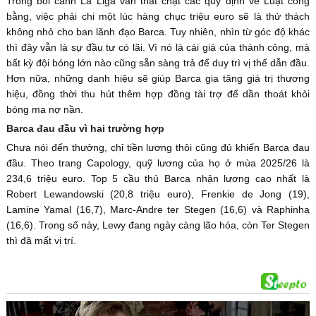
Trong bối cảnh La Liga vẫn thắt chặt các quy định về Luật công
bằng, việc phải chi một lúc hàng chục triệu euro sẽ là thử thách
không nhỏ cho ban lãnh đạo Barca. Tuy nhiên, nhìn từ góc độ khác
thì đây vẫn là sự đầu tư có lãi. Vì nó là cái giá của thành công, mà
bất kỳ đội bóng lớn nào cũng sẵn sàng trả để duy trì vị thế dẫn đầu.
Hơn nữa, những danh hiệu sẽ giúp Barca gia tăng giá trị thương
hiệu, đồng thời thu hút thêm hợp đồng tài trợ để dần thoát khỏi
bóng ma nợ nần.
Barca đau đầu vì hai trường hợp
Chưa nói đến thưởng, chỉ tiền lương thôi cũng đủ khiến Barca đau
đầu. Theo trang Capology, quỹ lương của họ ở mùa 2025/26 là
234,6 triệu euro. Top 5 cầu thủ Barca nhận lương cao nhất là
Robert Lewandowski (20,8 triệu euro), Frenkie de Jong (19),
Lamine Yamal (16,7), Marc-Andre ter Stegen (16,6) và Raphinha
(16,6). Trong số này, Lewy đang ngày càng lão hóa, còn Ter Stegen
thì đã mất vị trí.