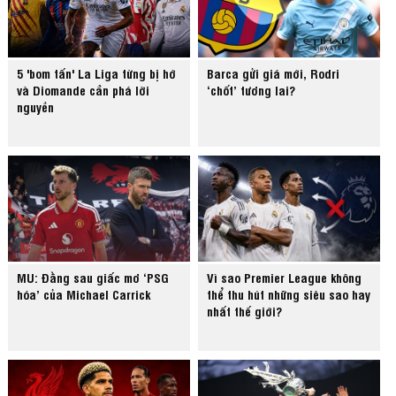
5 'bom tấn' La Liga từng bị hớ
Barca gửi giá mới, Rodri
và Diomande cần phá lời
‘chốt’ tương lai?
nguyền
MU: Đằng sau giấc mơ ‘PSG
Vì sao Premier League không
hóa’ của Michael Carrick
thể thu hút những siêu sao hay
nhất thế giới?