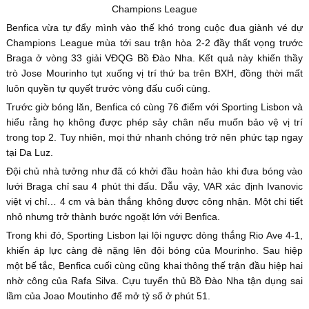
Champions League
Benfica vừa tự đẩy mình vào thế khó trong cuộc đua giành vé dự
Champions League mùa tới sau trận hòa 2-2 đầy thất vọng trước
Braga ở vòng 33 giải VĐQG Bồ Đào Nha. Kết quả này khiến thầy
trò Jose Mourinho tụt xuống vị trí thứ ba trên BXH, đồng thời mất
luôn quyền tự quyết trước vòng đấu cuối cùng.
Trước giờ bóng lăn, Benfica có cùng 76 điểm với Sporting Lisbon và
hiểu rằng họ không được phép sảy chân nếu muốn bảo vệ vị trí
trong top 2. Tuy nhiên, mọi thứ nhanh chóng trở nên phức tạp ngay
tại Da Luz.
Đội chủ nhà tưởng như đã có khởi đầu hoàn hảo khi đưa bóng vào
lưới Braga chỉ sau 4 phút thi đấu. Dẫu vậy, VAR xác định Ivanovic
việt vị chỉ… 4 cm và bàn thắng không được công nhận. Một chi tiết
nhỏ nhưng trở thành bước ngoặt lớn với Benfica.
Trong khi đó, Sporting Lisbon lại lội ngược dòng thắng Rio Ave 4-1,
khiến áp lực càng đè nặng lên đội bóng của Mourinho. Sau hiệp
một bế tắc, Benfica cuối cùng cũng khai thông thế trận đầu hiệp hai
nhờ công của Rafa Silva. Cựu tuyển thủ Bồ Đào Nha tận dụng sai
lầm của Joao Moutinho để mở tỷ số ở phút 51.