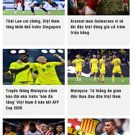
Thái Lan coi chừng, Việt Nam
Arsenal mua Guimaraes vì vũ
từng khốn khổ trước Singapore
khí đặc biệt đáng giá cả trăm
triệu bảng
Truyền thông Malaysia cảnh
Malaysia: Từ thắng ăn gian
báo đội nhà trước ‘hòn đá
đến thua đau đớn Việt Nam
tảng’ Việt Nam ở bán kết AFF
Cup 2026