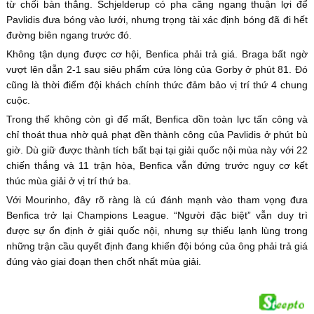
từ chối bàn thắng. Schjelderup có pha căng ngang thuận lợi để
Pavlidis đưa bóng vào lưới, nhưng trọng tài xác định bóng đã đi hết
đường biên ngang trước đó.
Không tận dụng được cơ hội, Benfica phải trả giá. Braga bất ngờ
vượt lên dẫn 2-1 sau siêu phẩm cứa lòng của Gorby ở phút 81. Đó
cũng là thời điểm đội khách chính thức đảm bảo vị trí thứ 4 chung
cuộc.
Trong thế không còn gì để mất, Benfica dồn toàn lực tấn công và
chỉ thoát thua nhờ quả phạt đền thành công của Pavlidis ở phút bù
giờ. Dù giữ được thành tích bất bại tại giải quốc nội mùa này với 22
chiến thắng và 11 trận hòa, Benfica vẫn đứng trước nguy cơ kết
thúc mùa giải ở vị trí thứ ba.
Với Mourinho, đây rõ ràng là cú đánh mạnh vào tham vọng đưa
Benfica trở lại Champions League. “Người đặc biệt” vẫn duy trì
được sự ổn định ở giải quốc nội, nhưng sự thiếu lạnh lùng trong
những trận cầu quyết định đang khiến đội bóng của ông phải trả giá
đúng vào giai đoạn then chốt nhất mùa giải.