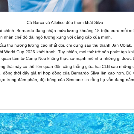
Cả Barca và Atletico đều thèm khát Silva
ài chính. Bernardo đang nhận mức lương khoảng 18 triệu euro mỗi m
uốn nhận chế độ đãi ngộ tương xứng với đẳng cấp của mình.
cầu thủ hưởng lương cao nhất đội, chỉ đứng sau thủ thành Jan Oblak.
hi World Cup 2026 khởi tranh. Tuy nhiên, mọi thứ trở nên phức tạp kh
g sự quan tâm từ Camp Nou không thực sự mạnh mẽ như những gì được 
động thái này có thể liên quan đến căng thẳng giữa hai CLB sau những 
đồng thời đẩy giá trị hợp đồng của Bernardo Silva lên cao hơn. Dù v
ch cực trong đàm phán, đội bóng của Simeone tin rằng họ vẫn đang nắm