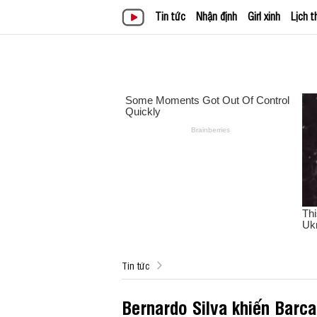
Tin tức
Nhận định
Girl xinh
Lịch t
Tin tức
Bernardo Silva khiến Barca