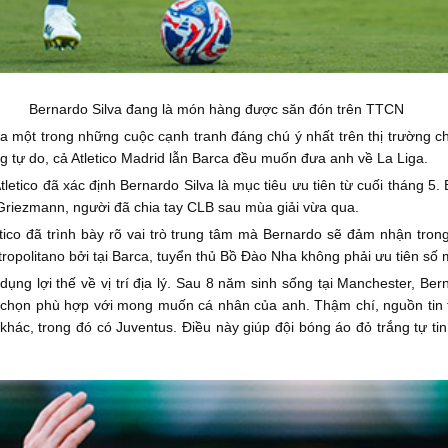
Bernardo Silva đang là món hàng được săn đón trên TTCN
a một trong những cuộc cạnh tranh đáng chú ý nhất trên thị trường c
g tự do, cả Atletico Madrid lẫn Barca đều muốn đưa anh về La Liga.
Atletico đã xác định Bernardo Silva là mục tiêu ưu tiên từ cuối tháng 
e Griezmann, người đã chia tay CLB sau mùa giải vừa qua.
letico đã trình bày rõ vai trò trung tâm mà Bernardo sẽ đảm nhận tr
tropolitano bởi tại Barca, tuyển thủ Bồ Đào Nha không phải ưu tiên số
dụng lợi thế về vị trí địa lý. Sau 8 năm sinh sống tại Manchester, Be
 chọn phù hợp với mong muốn cá nhân của anh. Thậm chí, nguồn tin 
n khác, trong đó có Juventus. Điều này giúp đội bóng áo đỏ trắng tự 