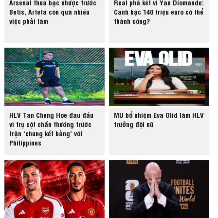
Arsenal thua bạc nhược trước
Real phá két vì Yan Diomande:
Betis, Arteta còn quá nhiều
Canh bạc 140 triệu euro có thể
việc phải làm
thành công?
HLV Tan Cheng Hoe đau đầu
MU bổ nhiệm Eva Olid làm HLV
vì trụ cột chấn thương trước
trưởng đội nữ
trận ‘chung kết bảng’ với
Philippines