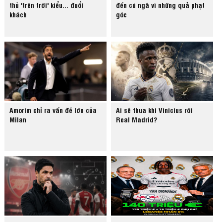
thủ 'trên trời' kiểu... đuổi
đến cú ngã vì những quả phạt
khách
góc
Amorim chỉ ra vấn đề lớn của
Ai sẽ thua khi Vinicius rời
Milan
Real Madrid?