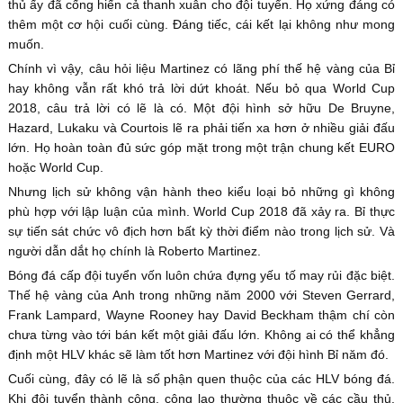
thủ ấy đã cống hiến cả thanh xuân cho đội tuyển. Họ xứng đáng có
thêm một cơ hội cuối cùng. Đáng tiếc, cái kết lại không như mong
muốn.
Chính vì vậy, câu hỏi liệu Martinez có lãng phí thế hệ vàng của Bỉ
hay không vẫn rất khó trả lời dứt khoát. Nếu bỏ qua World Cup
2018, câu trả lời có lẽ là có. Một đội hình sở hữu De Bruyne,
Hazard, Lukaku và Courtois lẽ ra phải tiến xa hơn ở nhiều giải đấu
lớn. Họ hoàn toàn đủ sức góp mặt trong một trận chung kết EURO
hoặc World Cup.
Nhưng lịch sử không vận hành theo kiểu loại bỏ những gì không
phù hợp với lập luận của mình. World Cup 2018 đã xảy ra. Bỉ thực
sự tiến sát chức vô địch hơn bất kỳ thời điểm nào trong lịch sử. Và
người dẫn dắt họ chính là Roberto Martinez.
Bóng đá cấp đội tuyển vốn luôn chứa đựng yếu tố may rủi đặc biệt.
Thế hệ vàng của Anh trong những năm 2000 với Steven Gerrard,
Frank Lampard, Wayne Rooney hay David Beckham thậm chí còn
chưa từng vào tới bán kết một giải đấu lớn. Không ai có thể khẳng
định một HLV khác sẽ làm tốt hơn Martinez với đội hình Bỉ năm đó.
Cuối cùng, đây có lẽ là số phận quen thuộc của các HLV bóng đá.
Khi đội tuyển thành công, công lao thường thuộc về các cầu thủ.