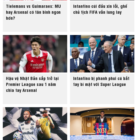
Tielemans vs Guimaraes: MU
Infantino cúi đầu xin lỗi, ghế
hay Arsenal có tân binh ngon
chủ tịch FIFA vẫn lung lay
hơn?
Hậu vệ Nhật Bản sắp trở lại
Infantino bị phanh phui cú bắt
Premier League sau 1 năm
tay bí mật với Super League
chia tay Arsenal