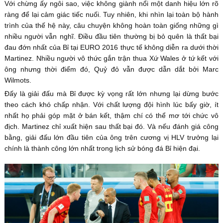
Với chừng ấy ngôi sao, việc không giành nổi một danh hiệu lớn rõ
ràng để lại cảm giác tiếc nuối. Tuy nhiên, khi nhìn lại toàn bộ hành
trình của thế hệ này, câu chuyện không hoàn toàn giống những gì
nhiều người vẫn nghĩ. Điều đầu tiên thường bị bỏ quên là thất bại
đau đớn nhất của Bỉ tại EURO 2016 thực tế không diễn ra dưới thời
Martinez. Nhiều người vô thức gắn trận thua Xứ Wales ở tứ kết với
ông nhưng thời điểm đó, Quỷ đỏ vẫn được dẫn dắt bởi Marc
Wilmots.
Đấy là giải đấu mà Bỉ được kỳ vọng rất lớn nhưng lại dừng bước
theo cách khó chấp nhận. Với chất lượng đội hình lúc bấy giờ, ít
nhất họ phải góp mặt ở bán kết, thậm chí có thể mơ tới chức vô
địch. Martinez chỉ xuất hiện sau thất bại đó. Và nếu đánh giá công
bằng, giải đấu lớn đầu tiên của ông trên cương vị HLV trưởng lại
chính là thành công lớn nhất trong lịch sử bóng đá Bỉ hiện đại.