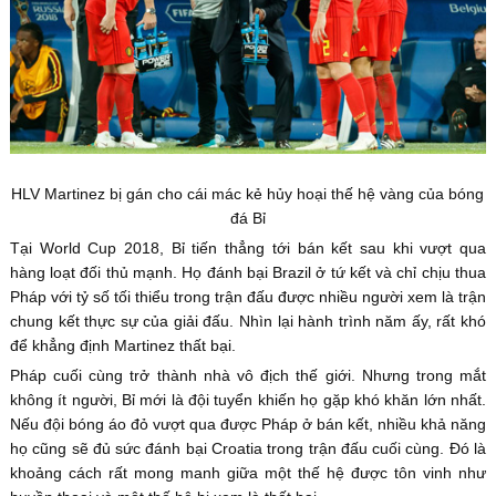
HLV Martinez bị gán cho cái mác kẻ hủy hoại thế hệ vàng của bóng
đá Bỉ
Tại World Cup 2018, Bỉ tiến thẳng tới bán kết sau khi vượt qua
hàng loạt đối thủ mạnh. Họ đánh bại Brazil ở tứ kết và chỉ chịu thua
Pháp với tỷ số tối thiểu trong trận đấu được nhiều người xem là trận
chung kết thực sự của giải đấu. Nhìn lại hành trình năm ấy, rất khó
để khẳng định Martinez thất bại.
Pháp cuối cùng trở thành nhà vô địch thế giới. Nhưng trong mắt
không ít người, Bỉ mới là đội tuyển khiến họ gặp khó khăn lớn nhất.
Nếu đội bóng áo đỏ vượt qua được Pháp ở bán kết, nhiều khả năng
họ cũng sẽ đủ sức đánh bại Croatia trong trận đấu cuối cùng. Đó là
khoảng cách rất mong manh giữa một thế hệ được tôn vinh như