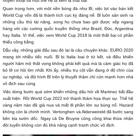
huyền thoại và một thế hệ bị xem là thất bại.
Quan trọng hơn, với một nền bóng đá như Bỉ, việc lọt vào bán kết
World Cup vốn đã là thành tích cực kỳ đáng nể. Bỉ luôn sản sinh ra
những cầu thủ tài năng, song họ chưa bao giờ được xếp ngang
hàng với các cường quốc truyền thống như Brazil, Đức, Argentina
hay Italia. Vì thế, việc xem World Cup 2018 là một thất bại có phần
thiếu công bằng.
Dẫu vậy, những giải đấu sau đó lại là câu chuyện khác. EURO 2020
mang tới nhiều tiếc nuối. Bỉ bị Italia loại ở tứ kết, và điều khiến
người hâm mộ thất vọng không phải kết quả mà là cảm giác họ đã
bỏ lỡ cơ hội lớn nhất. Khi ấy, nhiều trụ cột vẫn đang ở độ chín của
sự nghiệp, và đội hình Bỉ trên lý thuyết thậm chí còn mạnh hơn nhà
vô địch sau cùng.
Việc dừng bước quá sớm khiến những dấu hỏi về Martinez bắt đầu
xuất hiện. Rồi World Cup 2022 trở thành thảm họa thực sự. Thế hệ
vàng năm nào đã già nua và mất đi phần lớn sự bùng nổ. Hazard
không còn là chính mình. Vertonghen và Alderweireld đã bước sang
bên kia sườn dốc. Ngay cả De Bruyne cũng công khai thừa nhận
đội tuyển không còn đủ khả năng cạnh tranh chức vô địch.