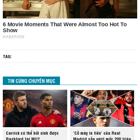
TAG:
TIN CÙNG CHUYÊN MỤC
Carrick có thể hồi sinh được
‘Cỗ máy in tiền’ của Real
Rashford tại MU?
Madrid sắp vượt mốc 200 triệu