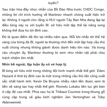
tuyển?
Sau trận hòa đầy nhọc nhằn của Bồ Đào Nha trước CHDC Congo,
những lời chỉ trích hướng về Martinez nhanh chóng xuất hiện trở
lại. Không ít người cho rằng vị HLV người Tây Ban Nha đang lặp lại
điều từng xảy ra với tuyển Bỉ: sở hữu một tập thể tài năng song
không thể đưa họ tới đỉnh cao.
Đó là quan điểm đã tồn tại nhiều năm qua. Mỗi khi nhắc tới thế hệ
vàng của bóng đá Bỉ, người ta thường nhớ đến một tập hợp cầu thủ
xuất chúng nhưng không giành được danh hiệu lớn nào. Và trong
câu chuyện ấy, Martinez thường bị xem như nhân vật phải chịu
trách nhiệm lớn nhất.
Nhìn bề ngoài, lập luận ấy có vẻ hợp lý.
Bỉ từng sở hữu một trong những đội hình mạnh nhất thế giới. Eden
Hazard ở thời kỳ đỉnh cao là một trong những cầu thủ tấn công xuất
sắc nhất hành tinh. Kevin De Bruyne nhiều năm liền được xem là
tiền vệ sáng tạo hay nhất thế giới. Romelu Lukaku liên tục ghi bàn
ở cấp độ cao nhất. Phía sau họ là Thibaut Courtois trong khung gỗ
cùng cặp trung vệ giàu kinh nghiệm Jan Vertonghen và Toby
Alderweireld.