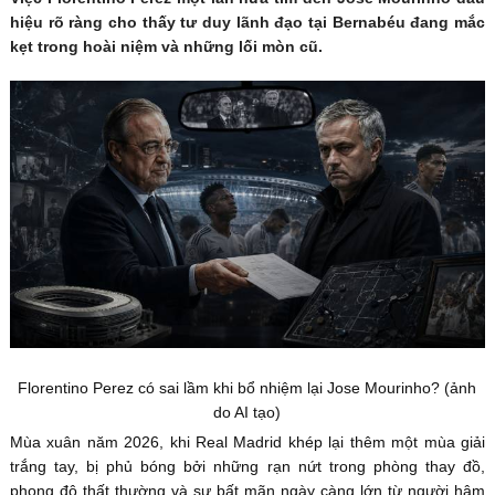
hiệu rõ ràng cho thấy tư duy lãnh đạo tại Bernabéu đang mắc
kẹt trong hoài niệm và những lối mòn cũ.
Florentino Perez có sai lầm khi bổ nhiệm lại Jose Mourinho? (ảnh
do AI tạo)
Mùa xuân năm 2026, khi Real Madrid khép lại thêm một mùa giải
trắng tay, bị phủ bóng bởi những rạn nứt trong phòng thay đồ,
phong độ thất thường và sự bất mãn ngày càng lớn từ người hâm