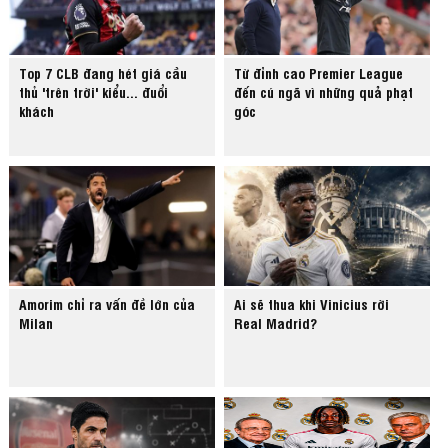
Top 7 CLB đang hét giá cầu
Từ đỉnh cao Premier League
thủ 'trên trời' kiểu... đuổi
đến cú ngã vì những quả phạt
khách
góc
Amorim chỉ ra vấn đề lớn của
Ai sẽ thua khi Vinicius rời
Milan
Real Madrid?