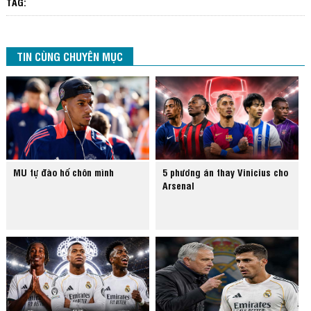
TAG:
TIN CÙNG CHUYÊN MỤC
MU tự đào hố chôn mình
5 phương án thay Vinicius cho
Arsenal