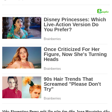
Việc Florentino Perez một lần nữa tìm đến Jose Mourinho dấu