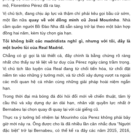
mộ, Florentino Pérez đã ra tay.
Vị chủ tịch, đang chịu áp lực và thậm chí phải kêu gọi bầu cử sớm,
một lần nữa
quay về với đồng minh cũ José Mourinho
. Nhà
cầm quân người Bồ Đào Nha đã sẵn sàng trở lại theo một bản hợp
đồng hai năm, kèm tùy chọn gia hạn.
Tôi không biết các madridista nghĩ gì, nhưng với tôi, đây là
một bước lùi của Real Madrid.
Chẳng có gì gọi là tái thiết cả, đây chính là bằng chứng rõ ràng
nhất cho thấy sự tê liệt về tư duy của Pérez ngày càng trầm trọng.
Vị chủ tịch lão luyện của Real đang từ chối tiến hóa, từ chối đặt
niềm tin vào những ý tưởng mới, và từ chối xây dựng vượt ra ngoài
các mối quan hệ cá nhân cùng những giải pháp hoài niệm ngắn
hạn.
Trong thời đại mà bóng đá đòi hỏi đổi mới về chiến thuật, tâm lý
cầu thủ và xây dựng dự án dài hạn, nhân vật quyền lực nhất ở
Bernabeu lại chọn quay đi quay lại với cái giếng cũ.
Thực ra ý tưởng bổ nhiệm lại Mourinho của Perez không phải bây
giờ mới nảy ra. Ông được cho là đã nhiều lần cân nhắc đưa “Người
đặc biệt” trở lại Bernabeu, có thể kể ra đây các năm 2015, 2016,