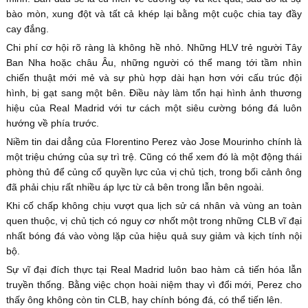
bào mòn, xung đột và tất cả khép lại bằng một cuộc chia tay đầy
cay đắng.
Chi phí cơ hội rõ ràng là không hề nhỏ. Những HLV trẻ người Tây
Ban Nha hoặc châu Âu, những người có thể mang tới tầm nhìn
chiến thuật mới mẻ và sự phù hợp dài hạn hơn với cấu trúc đội
hình, bị gạt sang một bên. Điều này làm tổn hại hình ảnh thương
hiệu của Real Madrid với tư cách một siêu cường bóng đá luôn
hướng về phía trước.
Niềm tin dai dẳng của Florentino Perez vào Jose Mourinho chính là
một triệu chứng của sự trì trệ. Cũng có thể xem đó là một động thái
phòng thủ để củng cố quyền lực của vị chủ tịch, trong bối cảnh ông
đã phải chịu rất nhiều áp lực từ cả bên trong lẫn bên ngoài.
Khi cố chấp không chịu vượt qua lịch sử cá nhân và vùng an toàn
quen thuộc, vị chủ tịch có nguy cơ nhốt một trong những CLB vĩ đại
nhất bóng đá vào vòng lặp của hiệu quả suy giảm và kịch tính nội
bộ.
Sự vĩ đại đích thực tại Real Madrid luôn bao hàm cả tiến hóa lẫn
truyền thống. Bằng việc chọn hoài niệm thay vì đổi mới, Perez cho
thấy ông không còn tin CLB, hay chính bóng đá, có thể tiến lên.