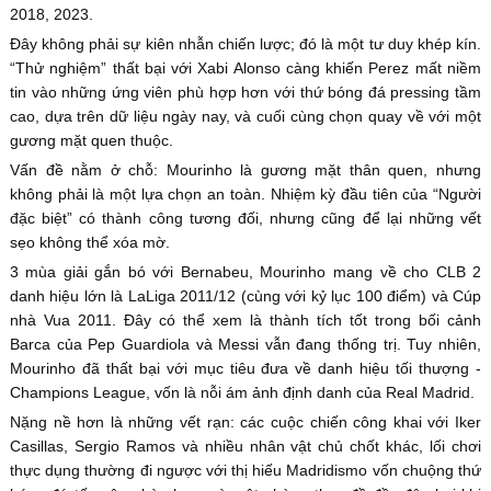
2018, 2023.
Đây không phải sự kiên nhẫn chiến lược; đó là một tư duy khép kín.
“Thử nghiệm” thất bại với Xabi Alonso càng khiến Perez mất niềm
tin vào những ứng viên phù hợp hơn với thứ bóng đá pressing tầm
cao, dựa trên dữ liệu ngày nay, và cuối cùng chọn quay về với một
gương mặt quen thuộc.
Vấn đề nằm ở chỗ: Mourinho là gương mặt thân quen, nhưng
không phải là một lựa chọn an toàn. Nhiệm kỳ đầu tiên của “Người
đặc biệt” có thành công tương đối, nhưng cũng để lại những vết
sẹo không thể xóa mờ.
3 mùa giải gắn bó với Bernabeu, Mourinho mang về cho CLB 2
danh hiệu lớn là LaLiga 2011/12 (cùng với kỷ lục 100 điểm) và Cúp
nhà Vua 2011. Đây có thể xem là thành tích tốt trong bối cảnh
Barca của Pep Guardiola và Messi vẫn đang thống trị. Tuy nhiên,
Mourinho đã thất bại với mục tiêu đưa về danh hiệu tối thượng -
Champions League, vốn là nỗi ám ảnh định danh của Real Madrid.
Nặng nề hơn là những vết rạn: các cuộc chiến công khai với Iker
Casillas, Sergio Ramos và nhiều nhân vật chủ chốt khác, lối chơi
thực dụng thường đi ngược với thị hiếu Madridismo vốn chuộng thứ