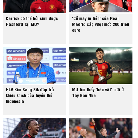
Carrick có thể hồi sinh được
‘Cỗ máy in tiền’ của Real
Rashford tại MU?
Madrid sắp vượt mốc 200 triệu
euro
HLV Kim Sang Sik đáp trả
MU tìm thấy ‘báu vật’ mới ở
khiêu khích của tuyển thủ
Tây Ban Nha
Indonesia