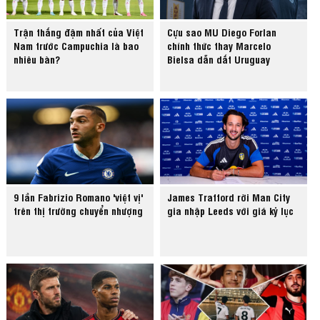
Trận thắng đậm nhất của Việt
Cựu sao MU Diego Forlan
Nam trước Campuchia là bao
chính thức thay Marcelo
nhiêu bàn?
Bielsa dẫn dắt Uruguay
9 lần Fabrizio Romano 'việt vị'
James Trafford rời Man City
trên thị trường chuyển nhượng
gia nhập Leeds với giá kỷ lục