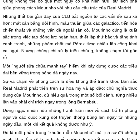
Cũng không thể bỏ qua một nguy cơ khá hiện hữu: sự lệch pha
giữa phong cách Mourinho với nhu cầu cấu trúc của Real Madrid.
Những thất bại gần đây của CLB bắt nguồn từ các vấn đề sâu xa
hơn: mất cân bằng đội hình, mâu thuẫn giữa các galactico, tiến hóa
chiến thuật và những vấn đề ngoài sân cỏ. Mourinho đúng là xuất
sắc trong việc tạo động lực ngắn hạn, thiết lập thứ bậc và tăng tính
cạnh tranh, những phẩm chất mà Pérez từng nhiều lần công khai
ca ngợi. Nhưng chúng chỉ xử lý triệu chứng, không chạm tới gốc
rễ.
Một “người sửa chữa mạnh tay” hiếm khi xây dựng được các triều
đại bền vững trong bóng đá ngày nay.
Sự va chạm về phong cách là điều không thể tránh khỏi. Bản sắc
Real Madrid phát triển trên sự hoa mỹ và áp đảo; chủ nghĩa thực
dụng của Mourinho, dù hiệu quả trong một số bối cảnh, từng nhiều
lần vấp phải chỉ trích ngay trong lòng Bernabéu.
Đừng ngạc nhiên nếu những tranh luận mới về cách bố trí phòng
ngự và các cuộc xung đột truyền thông bùng lên ngay từ những
ngày đầu, một khi kết quả không được như ý.
Đó là một phần trong “khuôn mẫu Mourinho” mà lịch sử đã chứng
minh. Ban đầu sẽ là cú hích về cường độ và kết quả, sau đó là sự