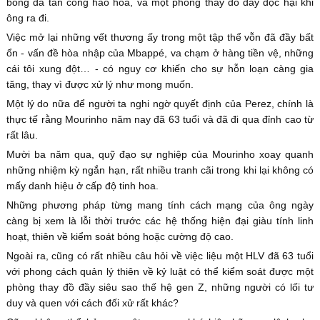
bóng đá tấn công hào hoa, và một phòng thay đồ đầy độc hại khi
ông ra đi.
Việc mở lại những vết thương ấy trong một tập thể vỗn đã đầy bất
ổn - vấn đề hòa nhập của Mbappé, va chạm ở hàng tiền vệ, những
cái tôi xung đột… - có nguy cơ khiến cho sự hỗn loạn càng gia
tăng, thay vì được xử lý như mong muốn.
Một lý do nữa để người ta nghi ngờ quyết định của Perez, chính là
thực tế rằng Mourinho năm nay đã 63 tuổi và đã đi qua đỉnh cao từ
rất lâu.
Mười ba năm qua, quỹ đạo sự nghiệp của Mourinho xoay quanh
những nhiệm kỳ ngắn hạn, rất nhiều tranh cãi trong khi lại không có
mấy danh hiệu ở cấp độ tinh hoa.
Những phương pháp từng mang tính cách mạng của ông ngày
càng bị xem là lỗi thời trước các hệ thống hiện đại giàu tính linh
hoạt, thiên về kiểm soát bóng hoặc cường độ cao.
Ngoài ra, cũng có rất nhiều câu hỏi về việc liệu một HLV đã 63 tuổi
với phong cách quản lý thiên về kỷ luật có thể kiểm soát được một
phòng thay đồ đầy siêu sao thế hệ gen Z, những người có lối tư
duy và quen với cách đối xử rất khác?