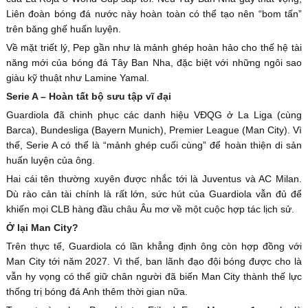
Liên đoàn bóng đá nước này hoàn toàn có thể tạo nên “bom tấn”
trên băng ghế huấn luyện.
Về mặt triết lý, Pep gần như là mảnh ghép hoàn hảo cho thế hệ tài
năng mới của bóng đá Tây Ban Nha, đặc biệt với những ngôi sao
giàu kỹ thuật như Lamine Yamal.
Serie A – Hoàn tất bộ sưu tập vĩ đại
Guardiola đã chinh phục các danh hiệu VĐQG ở La Liga (cùng
Barca), Bundesliga (Bayern Munich), Premier League (Man City). Vì
thế, Serie A có thể là “mảnh ghép cuối cùng” để hoàn thiện di sản
huấn luyện của ông.
Hai cái tên thường xuyên được nhắc tới là Juventus và AC Milan.
Dù rào cản tài chính là rất lớn, sức hút của Guardiola vẫn đủ để
khiến mọi CLB hàng đầu châu Âu mơ về một cuộc hợp tác lịch sử.
Ở lại Man City?
Trên thực tế, Guardiola có lần khẳng định ông còn hợp đồng với
Man City tới năm 2027. Vì thế, ban lãnh đạo đội bóng được cho là
vẫn hy vọng có thể giữ chân người đã biến Man City thành thế lực
thống trị bóng đá Anh thêm thời gian nữa.