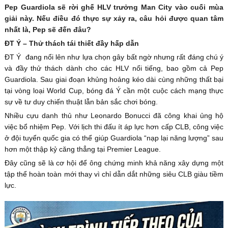
Pep Guardiola sẽ rời ghế HLV trưởng Man City vào cuối mùa
giải này. Nếu điều đó thực sự xảy ra, câu hỏi được quan tâm
nhất là, Pep sẽ đến đâu?
ĐT Ý – Thử thách tái thiết đầy hấp dẫn
ĐT Ý đang nổi lên như lựa chọn gây bất ngờ nhưng rất đáng chú ý
và đầy thử thách dành cho các HLV nổi tiếng, bao gồm cả Pep
Guardiola. Sau giai đoạn khủng hoảng kéo dài cùng những thất bại
tại vòng loại World Cup, bóng đá Ý cần một cuộc cách mạng thực
sự về tư duy chiến thuật lẫn bản sắc chơi bóng.
Nhiều cựu danh thủ như Leonardo Bonucci đã công khai ủng hộ
việc bổ nhiệm Pep. Với lịch thi đấu ít áp lực hơn cấp CLB, công việc
ở đội tuyển quốc gia có thể giúp Guardiola “nạp lại năng lượng” sau
hơn một thập kỷ căng thẳng tại Premier League.
Đây cũng sẽ là cơ hội để ông chứng minh khả năng xây dựng một
tập thể hoàn toàn mới thay vì chỉ dẫn dắt những siêu CLB giàu tiềm
lực.