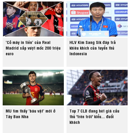
‘Cỗ máy in tiền’ của Real
HLV Kim Sang Sik đáp trả
Madrid sắp vượt mốc 200 triệu
khiêu khích của tuyển thủ
euro
Indonesia
MU tìm thấy ‘báu vật’ mới ở
Top 7 CLB đang hét giá cầu
Tây Ban Nha
thủ 'trên trời' kiểu... đuổi
khách