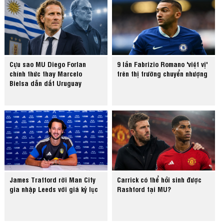
Cựu sao MU Diego Forlan
9 lần Fabrizio Romano 'việt vị'
chính thức thay Marcelo
trên thị trường chuyển nhượng
Bielsa dẫn dắt Uruguay
James Trafford rời Man City
Carrick có thể hồi sinh được
gia nhập Leeds với giá kỷ lục
Rashford tại MU?