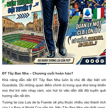
ĐT Tây Ban Nha – Chương cuối hoàn hảo?
Khả năng dẫn dắt ĐT Tây Ban Nha luôn là chủ đề đặc biệt với
Guardiola. Dù những quan điểm chính trị trong quá khứ từng khiến
mọi thứ trở nên nhạy cảm, sức hút từ việc dẫn dắt đội tuyển quê
hương vẫn rất lớn.
Tương lai của Luis de la Fuente sẽ phụ thuộc nhiều vào thành tích
của La Roja ở World Cup sắp tới. Nếu Tây Ban Nha gây thất vọng,