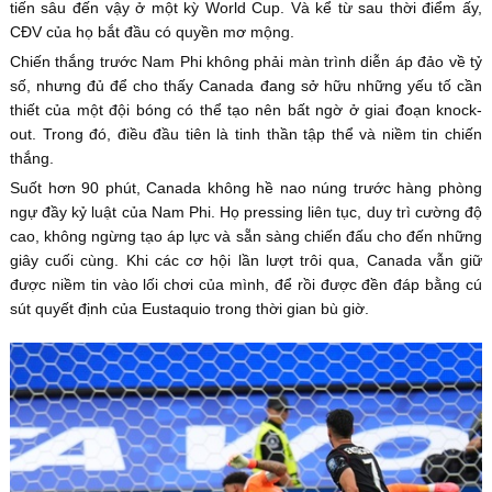
tiến sâu đến vậy ở một kỳ World Cup. Và kể từ sau thời điểm ấy,
CĐV của họ bắt đầu có quyền mơ mộng.
Chiến thắng trước Nam Phi không phải màn trình diễn áp đảo về tỷ
số, nhưng đủ để cho thấy Canada đang sở hữu những yếu tố cần
thiết của một đội bóng có thể tạo nên bất ngờ ở giai đoạn knock-
out. Trong đó, điều đầu tiên là tinh thần tập thể và niềm tin chiến
thắng.
Suốt hơn 90 phút, Canada không hề nao núng trước hàng phòng
ngự đầy kỷ luật của Nam Phi. Họ pressing liên tục, duy trì cường độ
cao, không ngừng tạo áp lực và sẵn sàng chiến đấu cho đến những
giây cuối cùng. Khi các cơ hội lần lượt trôi qua, Canada vẫn giữ
được niềm tin vào lối chơi của mình, để rồi được đền đáp bằng cú
sút quyết định của Eustaquio trong thời gian bù giờ.