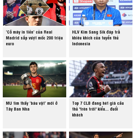
‘Cỗ máy in tiền’ của Real
HLV Kim Sang Sik đáp trả
Madrid sắp vượt mốc 200 triệu
khiêu khích của tuyển thủ
euro
Indonesia
MU tìm thấy ‘báu vật’ mới ở
Top 7 CLB đang hét giá cầu
Tây Ban Nha
thủ 'trên trời' kiểu... đuổi
khách