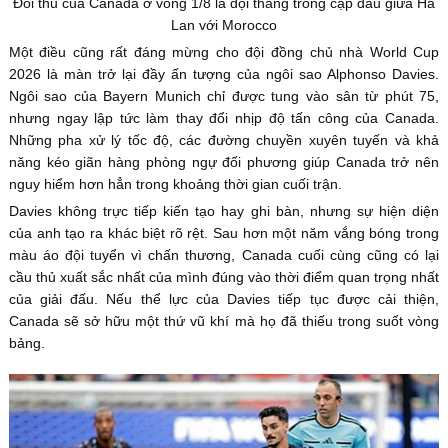
Đối thủ của Canada ở vòng 1/8 là đội thắng trong cặp đấu giữa Hà
Lan với Morocco
Một điều cũng rất đáng mừng cho đội đồng chủ nhà World Cup
2026 là màn trở lại đầy ấn tượng của ngôi sao Alphonso Davies.
Ngôi sao của Bayern Munich chỉ được tung vào sân từ phút 75,
nhưng ngay lập tức làm thay đổi nhịp độ tấn công của Canada.
Những pha xử lý tốc độ, các đường chuyền xuyên tuyến và khả
năng kéo giãn hàng phòng ngự đối phương giúp Canada trở nên
nguy hiểm hơn hẳn trong khoảng thời gian cuối trận.
Davies không trực tiếp kiến tạo hay ghi bàn, nhưng sự hiện diện
của anh tạo ra khác biệt rõ rệt. Sau hơn một năm vắng bóng trong
màu áo đội tuyển vì chấn thương, Canada cuối cùng cũng có lại
cầu thủ xuất sắc nhất của mình đúng vào thời điểm quan trọng nhất
của giải đấu. Nếu thể lực của Davies tiếp tục được cải thiện,
Canada sẽ sở hữu một thứ vũ khí mà họ đã thiếu trong suốt vòng
bảng.