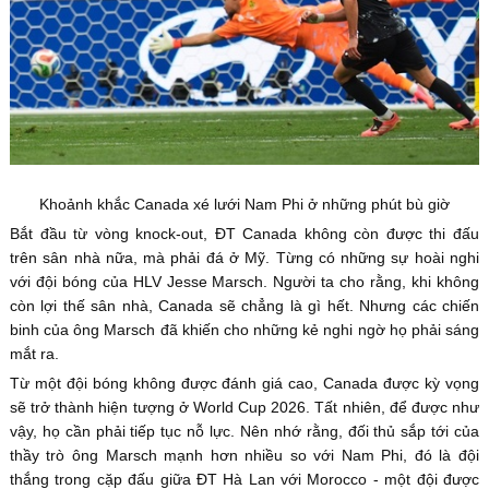
Khoảnh khắc Canada xé lưới Nam Phi ở những phút bù giờ
Bắt đầu từ vòng knock-out, ĐT Canada không còn được thi đấu
trên sân nhà nữa, mà phải đá ở Mỹ. Từng có những sự hoài nghi
với đội bóng của HLV Jesse Marsch. Người ta cho rằng, khi không
còn lợi thế sân nhà, Canada sẽ chẳng là gì hết. Nhưng các chiến
binh của ông Marsch đã khiến cho những kẻ nghi ngờ họ phải sáng
mắt ra.
Từ một đội bóng không được đánh giá cao, Canada được kỳ vọng
sẽ trở thành hiện tượng ở World Cup 2026. Tất nhiên, để được như
vậy, họ cần phải tiếp tục nỗ lực. Nên nhớ rằng, đối thủ sắp tới của
thầy trò ông Marsch mạnh hơn nhiều so với Nam Phi, đó là đội
thắng trong cặp đấu giữa ĐT Hà Lan với Morocco - một đội được