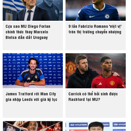
Cựu sao MU Diego Forlan
9 lần Fabrizio Romano 'việt vị'
chính thức thay Marcelo
trên thị trường chuyển nhượng
Bielsa dẫn dắt Uruguay
James Trafford rời Man City
Carrick có thể hồi sinh được
gia nhập Leeds với giá kỷ lục
Rashford tại MU?