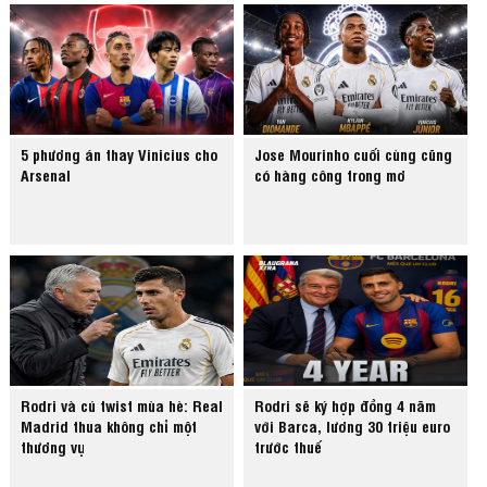
5 phương án thay Vinicius cho
Jose Mourinho cuối cùng cũng
Arsenal
có hàng công trong mơ
Rodri và cú twist mùa hè: Real
Rodri sẽ ký hợp đồng 4 năm
Madrid thua không chỉ một
với Barca, lương 30 triệu euro
thương vụ
trước thuế