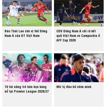
Báo Thái Lan chê vị thế Đông
CĐV Đông Nam Á chỉ rõ kết
Nam Á của ĐT Việt Nam
quả Việt Nam vs Campuchia ở
AFF Cup 2026
10 tài năng trẻ hứa hẹn bùng
MU tự đào hố chôn mình
nổ tại Premier League 2026/27