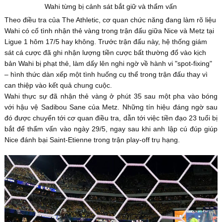
Wahi từng bị cảnh sát bắt giữ và thẩm vấn
Theo điều tra của The Athletic, cơ quan chức năng đang làm rõ liệu
Wahi có cố tình nhận thẻ vàng trong trận đấu giữa Nice và Metz tại
Ligue 1 hôm 17/5 hay không. Trước trận đấu này, hệ thống giám
sát cá cược đã ghi nhận lượng tiền cược bất thường đổ vào kịch
bản Wahi bị phạt thẻ, làm dấy lên nghi ngờ về hành vi "spot-fixing"
– hình thức dàn xếp một tình huống cụ thể trong trận đấu thay vì
can thiệp vào kết quả chung cuộc.
Wahi thực sự đã nhận thẻ vàng ở phút 35 sau một pha vào bóng
với hậu vệ Sadibou Sane của Metz. Những tín hiệu đáng ngờ sau
đó được chuyển tới cơ quan điều tra, dẫn tới việc tiền đạo 23 tuổi bị
bắt để thẩm vấn vào ngày 29/5, ngay sau khi anh lập cú đúp giúp
Nice đánh bại Saint-Etienne trong trận play-off trụ hạng.