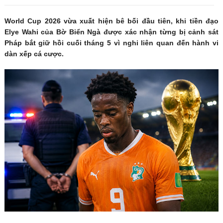
World Cup 2026 vừa xuất hiện bê bối đầu tiên, khi tiền đạo
Elye Wahi của Bờ Biển Ngà được xác nhận từng bị cảnh sát
Pháp bắt giữ hồi cuối tháng 5 vì nghi liên quan đến hành vi
dàn xếp cá cược.