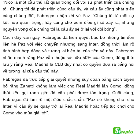
“Nico là một cầu thủ rất quan trọng đối với sự phát triển của chúng
tôi. Chúng tôi đã phát triển cùng cậu ấy, và cậu ấy cũng phát triển
cùng chúng tôi”, Fabregas nhận xét về Paz. “Chúng tôi là một sự
kết hợp quan trọng, hãy cùng chờ xem điều gì sẽ xảy ra, nhưng
nguyện vọng của chúng tôi là cậu ấy sẽ ở lại với đội bóng”.
Cách đây vài ngày, Fabregas đã kiên quyết bác bỏ những tin đồn
liên hệ Paz với việc chuyển nhượng sang Inter, đồng thời làm rõ
tình hình hợp đồng và tương lai hiện tại của tiền vệ này. Fabregas
nhấn mạnh rằng Paz vẫn thuộc sở hữu 50% của Como, đồng thời
lưu ý rằng Real Madrid là CLB duy nhất có quyền đưa ra tiếng nói
về tương lai của cầu thủ này.
Fabregas đã trực tiếp giải quyết những suy đoán bằng cách tuyên
bố rằng Zanetti không làm việc cho Real Madrid lẫn Como, đồng
thời kêu gọi ranh giới đó cần phải được tôn trọng. Cuối cùng,
Fabregas đã làm rõ một điều chắc chắn: “Paz sẽ không chơi cho
Inter, vì cậu ấy sẽ quay trở lại Real Madrid hoặc tiếp tục chơi cho
Como vào mùa giải tới”.