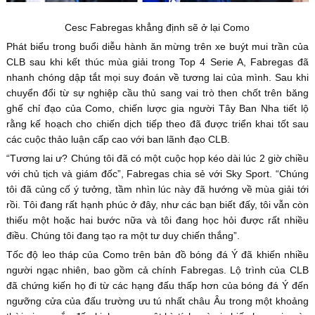
Cesc Fabregas khẳng định sẽ ở lại Como
Phát biểu trong buổi diễu hành ăn mừng trên xe buýt mui trần của
CLB sau khi kết thúc mùa giải trong Top 4 Serie A, Fabregas đã
nhanh chóng dập tắt mọi suy đoán về tương lai của mình. Sau khi
chuyển đổi từ sự nghiệp cầu thủ sang vai trò then chốt trên băng
ghế chỉ đạo của Como, chiến lược gia người Tây Ban Nha tiết lộ
rằng kế hoạch cho chiến dịch tiếp theo đã được triển khai tốt sau
các cuộc thảo luận cấp cao với ban lãnh đạo CLB.
“Tương lai ư? Chúng tôi đã có một cuộc họp kéo dài lúc 2 giờ chiều
với chủ tịch và giám đốc”, Fabregas chia sẻ với Sky Sport. “Chúng
tôi đã củng cố ý tưởng, tầm nhìn lúc này đã hướng về mùa giải tới
rồi. Tôi đang rất hạnh phúc ở đây, như các bạn biết đấy, tôi vẫn còn
thiếu một hoặc hai bước nữa và tôi đang học hỏi được rất nhiều
điều. Chúng tôi đang tạo ra một tư duy chiến thắng”.
Tốc độ leo tháp của Como trên bản đồ bóng đá Ý đã khiến nhiều
người ngạc nhiên, bao gồm cả chính Fabregas. Lộ trình của CLB
đã chứng kiến họ đi từ các hạng đấu thấp hơn của bóng đá Ý đến
ngưỡng cửa của đấu trường ưu tú nhất châu Âu trong một khoảng