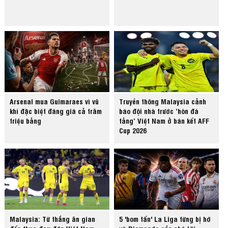
Arsenal mua Guimaraes vì vũ
Truyền thông Malaysia cảnh
khí đặc biệt đáng giá cả trăm
báo đội nhà trước ‘hòn đá
triệu bảng
tảng’ Việt Nam ở bán kết AFF
Cup 2026
Malaysia: Từ thắng ăn gian
5 'bom tấn' La Liga từng bị hớ