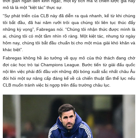
thời gian ngắn đến kinh ngạc, một kỳ tích mà vị chiến lược gia này
mô tả là một "kiệt tác" thực sự.
“Sự phát triển của CLB này đã diễn ra quá nhanh, kể từ khi chúng
tôi bắt đầu, đã hai năm rưỡi trôi qua chúng tôi liên tục thúc đẩy
những kỳ vọng”, Fabregas nói. “Chúng tôi nhận thức được mình là
ai, chúng tôi có một tầm nhìn rõ ràng. Một kiệt tác, nhưng từ ngày
hôm nay, chúng tôi bắt đầu chuẩn bị cho một mùa giải khó khăn và
khác biệt”.
Fabregas không hề ảo tưởng về quy mô của thử thách đang chờ
đợi các học trò tại Champions League. Bước tiến từ giải đấu quốc
nội lên việc phải đối đầu với những đội bóng xuất sắc nhất châu Âu
đòi hỏi một sự nâng cấp đáng kể về cả chiến thuật lẫn thể lực nếu
CLB muốn tránh việc bị ngợp trên đấu trường châu lục.