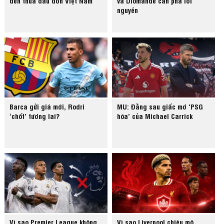
đến thua đau đớn Việt Nam
và Diomande cần phá lời
nguyền
Barca gửi giá mới, Rodri
MU: Đằng sau giấc mơ ‘PSG
‘chốt’ tương lai?
hóa’ của Michael Carrick
Vì sao Premier League không
Vì sao Liverpool chiêu mộ