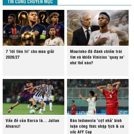
TIN CÙNG CHUYÊN MỤC
7 ‘lời tiên tri’ cho mùa giải
Mourinho đã đánh chiếm trái
2026/27
tim và khiến Vinicius ‘quay xe’
như thế nào?
Vấn đề của Barca là… Julian
Báo Indonesia ‘cợt nhả’ bình
Alvarez!
luận công thức nhập tịch & cú
sốc AFF Cup