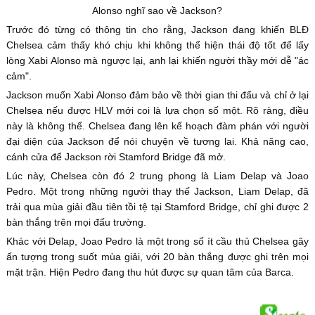
Alonso nghĩ sao về Jackson?
Trước đó từng có thông tin cho rằng, Jackson đang khiến BLĐ
Chelsea cảm thấy khó chịu khi không thể hiện thái độ tốt để lấy
lòng Xabi Alonso mà ngược lại, anh lại khiến người thầy mới dễ "ác
cảm".
Jackson muốn Xabi Alonso đảm bảo về thời gian thi đấu và chỉ ở lại
Chelsea nếu được HLV mới coi là lựa chọn số một. Rõ ràng, điều
này là không thể. Chelsea đang lên kế hoạch đàm phán với người
đại diện của Jackson để nói chuyện về tương lai. Khả năng cao,
cánh cửa để Jackson rời Stamford Bridge đã mở.
Lúc này, Chelsea còn đó 2 trung phong là Liam Delap và Joao
Pedro. Một trong những người thay thế Jackson, Liam Delap, đã
trải qua mùa giải đầu tiên tồi tệ tại Stamford Bridge, chỉ ghi được 2
bàn thắng trên mọi đấu trường.
Khác với Delap, Joao Pedro là một trong số ít cầu thủ Chelsea gây
ấn tượng trong suốt mùa giải, với 20 bàn thắng được ghi trên mọi
mặt trận. Hiện Pedro đang thu hút được sự quan tâm của Barca.