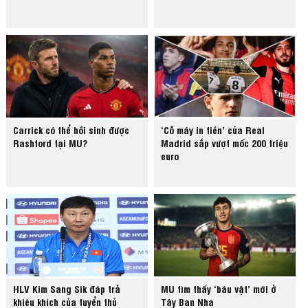
Carrick có thể hồi sinh được
‘Cỗ máy in tiền’ của Real
Rashford tại MU?
Madrid sắp vượt mốc 200 triệu
euro
HLV Kim Sang Sik đáp trả
MU tìm thấy ‘báu vật’ mới ở
khiêu khích của tuyển thủ
Tây Ban Nha