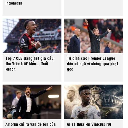
Indonesia
Top 7 CLB đang hét giá cầu
Từ đỉnh cao Premier League
thủ 'trên trời' kiểu... đuổi
đến cú ngã vì những quả phạt
khách
góc
Amorim chỉ ra vấn đề lớn của
Ai sẽ thua khi Vinicius rời