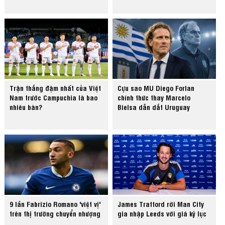
Trận thắng đậm nhất của Việt
Cựu sao MU Diego Forlan
Nam trước Campuchia là bao
chính thức thay Marcelo
nhiêu bàn?
Bielsa dẫn dắt Uruguay
9 lần Fabrizio Romano 'việt vị'
James Trafford rời Man City
trên thị trường chuyển nhượng
gia nhập Leeds với giá kỷ lục