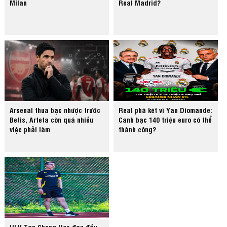
Milan
Real Madrid?
Arsenal thua bạc nhược trước
Real phá két vì Yan Diomande:
Betis, Arteta còn quá nhiều
Canh bạc 140 triệu euro có thể
việc phải làm
thành công?
HLV Tan Cheng Hoe đau đầu