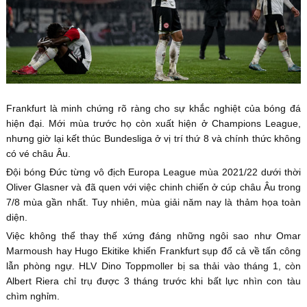
Frankfurt là minh chứng rõ ràng cho sự khắc nghiệt của bóng đá
hiện đại. Mới mùa trước họ còn xuất hiện ở Champions League,
nhưng giờ lại kết thúc Bundesliga ở vị trí thứ 8 và chính thức không
có vé châu Âu.
Đội bóng Đức từng vô địch Europa League mùa 2021/22 dưới thời
Oliver Glasner và đã quen với việc chinh chiến ở cúp châu Âu trong
7/8 mùa gần nhất. Tuy nhiên, mùa giải năm nay là thảm họa toàn
diện.
Việc không thể thay thế xứng đáng những ngôi sao như Omar
Marmoush hay Hugo Ekitike khiến Frankfurt sụp đổ cả về tấn công
lẫn phòng ngự. HLV Dino Toppmoller bị sa thải vào tháng 1, còn
Albert Riera chỉ trụ được 3 tháng trước khi bất lực nhìn con tàu
chìm nghỉm.