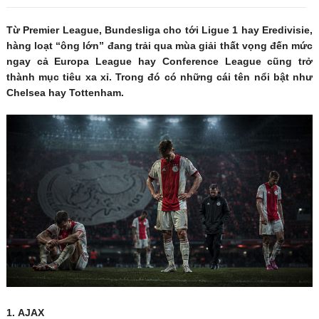
Từ Premier League, Bundesliga cho tới Ligue 1 hay Eredivisie,
hàng loạt “ông lớn” đang trải qua mùa giải thất vọng đến mức
ngay cả Europa League hay Conference League cũng trở
thành mục tiêu xa xỉ. Trong đó có những cái tên nổi bật như
Chelsea hay Tottenham.
1. AJAX