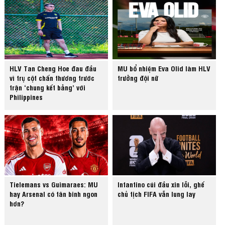
HLV Tan Cheng Hoe đau đầu
MU bổ nhiệm Eva Olid làm HLV
vì trụ cột chấn thương trước
trưởng đội nữ
trận ‘chung kết bảng’ với
Philippines
Tielemans vs Guimaraes: MU
Infantino cúi đầu xin lỗi, ghế
hay Arsenal có tân binh ngon
chủ tịch FIFA vẫn lung lay
hơn?