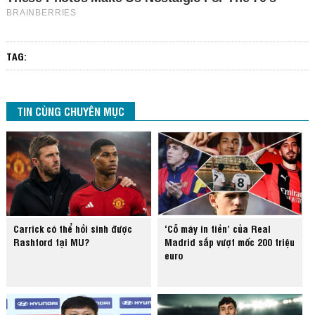
TAG:
TIN CÙNG CHUYÊN MỤC
Carrick có thể hồi sinh được
‘Cỗ máy in tiền’ của Real
Rashford tại MU?
Madrid sắp vượt mốc 200 triệu
euro