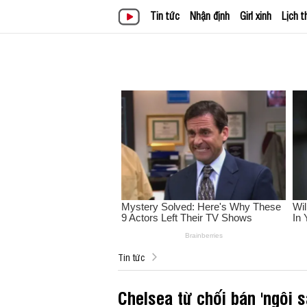
Tin tức
Nhận định
Girl xinh
Lịch t
Tin tức
Chelsea từ chối bán 'ngôi 