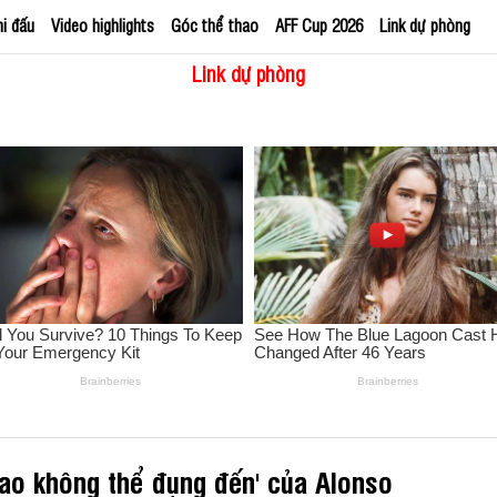
hi đấu
Video highlights
Góc thể thao
AFF Cup 2026
Link dự phòng
Link dự phòng
sao không thể đụng đến' của Alonso