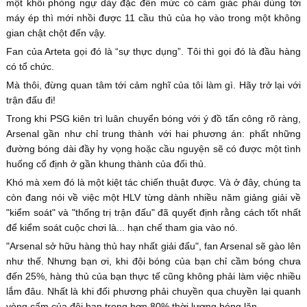
một khối phòng ngự dày đặc đến mức có cảm giác phải dùng tới
máy ép thì mới nhồi được 11 cầu thủ của họ vào trong một không
gian chật chột đến vậy.
Fan của Arteta gọi đó là “sự thực dụng”. Tôi thì gọi đó là đầu hàng
có tổ chức.
Mà thôi, đừng quan tâm tới cảm nghĩ của tôi làm gì. Hãy trở lại với
trận đấu đi!
Trong khi PSG kiên trì luân chuyển bóng với ý đồ tấn công rõ ràng,
Arsenal gần như chỉ trung thành với hai phương án: phất những
đường bóng dài đầy hy vọng hoặc cầu nguyện sẽ có được một tình
huống cố định ở gần khung thành của đối thủ.
Khó mà xem đó là một kiệt tác chiến thuật được. Và ở đây, chúng ta
còn đang nói về việc một HLV từng dành nhiều năm giảng giải về
"kiểm soát" và "thống trị trận đấu" đã quyết định rằng cách tốt nhất
để kiểm soát cuộc chơi là... hạn chế tham gia vào nó.
"Arsenal sở hữu hàng thủ hay nhất giải đấu", fan Arsenal sẽ gào lên
như thế. Nhưng bạn ơi, khi đội bóng của bạn chỉ cầm bóng chưa
đến 25%, hàng thủ của bạn thực tế cũng không phải làm việc nhiều
lắm đâu. Nhất là khi đối phương phải chuyền qua chuyền lại quanh
vòng cấm của đội bạn trong hơn 80% thời lượng bóng lăn.