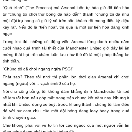
"Quá trình" (The Process) mà Arsenal luôn tự hào giờ đã tiến hóa
từ "chúng tôi chơi thứ bóng đá hấp dẫn" thành "chúng tôi đá như
một đội trụ hạng cố giữ tỷ số trên sân khách rồi mong điều kỳ diệu
xảy ra". Nếu đó là “tiến hóa”, thì quả là một sự tiến hóa đáng kinh
ngạc.
Trong khi đó, những cổ động viên Arsenal từng dành nhiều năm
cười nhạo quá trình tái thiết của Manchester United giờ đây lại ăn
mừng thất bại trên chấm luân lưu như thể đó là một phép thắng lợi
tinh thần.
"Chúng tôi đã chơi ngang ngửa PSG!"
Thật sao? Theo tôi nhớ thì phần lớn thời gian Arsenal chỉ chơi
ngang (ngửa) với… vạch 5m50 của họ.
Nói cho công bằng, tôi không dám khẳng định Manchester United
sẽ làm tốt hơn nếu góp mặt trong trận chung kết năm nay. Nhưng ít
nhất khi United dựng xe buýt trước khung thành, chúng tôi làm điều
đó với sự cam chịu của một đội bóng đang loay hoay trong quá
trình chuyển giao.
Chứ không phải với vẻ tự tin tới cao ngạoc của một người vẫn tin
rằng mình đang phát minh lại bóng đá.