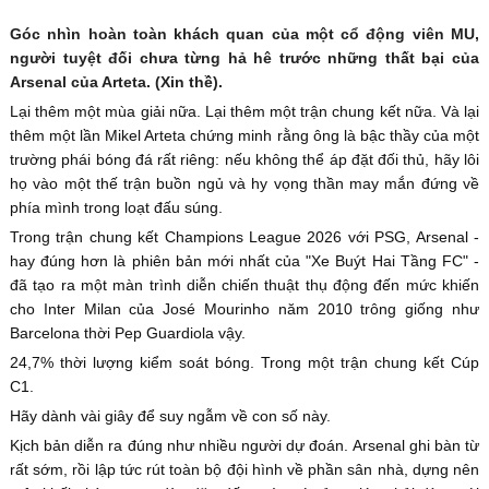
Góc nhìn hoàn toàn khách quan của một cổ động viên MU,
người tuyệt đối chưa từng hả hê trước những thất bại của
Arsenal của Arteta. (Xin thề).
Lại thêm một mùa giải nữa. Lại thêm một trận chung kết nữa. Và lại
thêm một lần Mikel Arteta chứng minh rằng ông là bậc thầy của một
trường phái bóng đá rất riêng: nếu không thể áp đặt đối thủ, hãy lôi
họ vào một thế trận buồn ngủ và hy vọng thần may mắn đứng về
phía mình trong loạt đấu súng.
Trong trận chung kết Champions League 2026 với PSG, Arsenal -
hay đúng hơn là phiên bản mới nhất của "Xe Buýt Hai Tầng FC" -
đã tạo ra một màn trình diễn chiến thuật thụ động đến mức khiến
cho Inter Milan của José Mourinho năm 2010 trông giống như
Barcelona thời Pep Guardiola vậy.
24,7% thời lượng kiểm soát bóng. Trong một trận chung kết Cúp
C1.
Hãy dành vài giây để suy ngẫm về con số này.
Kịch bản diễn ra đúng như nhiều người dự đoán. Arsenal ghi bàn từ
rất sớm, rồi lập tức rút toàn bộ đội hình về phần sân nhà, dựng nên