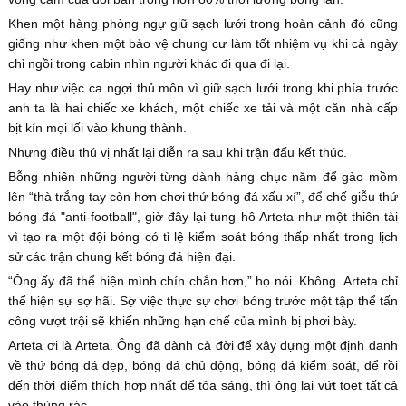
Khen một hàng phòng ngự giữ sạch lưới trong hoàn cảnh đó cũng
giống như khen một bảo vệ chung cư làm tốt nhiệm vụ khi cả ngày
chỉ ngồi trong cabin nhìn người khác đi qua đi lại.
Hay như việc ca ngợi thủ môn vì giữ sạch lưới trong khi phía trước
anh ta là hai chiếc xe khách, một chiếc xe tải và một căn nhà cấp
bịt kín mọi lối vào khung thành.
Nhưng điều thú vị nhất lại diễn ra sau khi trận đấu kết thúc.
Bỗng nhiên những người từng dành hàng chục năm để gào mồm
lên “thà trắng tay còn hơn chơi thứ bóng đá xấu xí”, để chế giễu thứ
bóng đá "anti-football", giờ đây lại tung hô Arteta như một thiên tài
vì tạo ra một đội bóng có tỉ lệ kiểm soát bóng thấp nhất trong lịch
sử các trận chung kết bóng đá hiện đại.
“Ông ấy đã thể hiện mình chín chắn hơn,” họ nói. Không. Arteta chỉ
thể hiện sự sợ hãi. Sợ việc thực sự chơi bóng trước một tập thể tấn
công vượt trội sẽ khiến những hạn chế của mình bị phơi bày.
Arteta ơi là Arteta. Ông đã dành cả đời để xây dựng một định danh
về thứ bóng đá đẹp, bóng đá chủ động, bóng đá kiểm soát, để rồi
đến thời điểm thích hợp nhất để tỏa sáng, thì ông lại vứt toẹt tất cả
vào thùng rác.