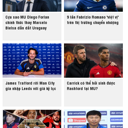
Cựu sao MU Diego Forlan
9 lần Fabrizio Romano 'việt vị'
chính thức thay Marcelo
trên thị trường chuyển nhượng
Bielsa dẫn dắt Uruguay
James Trafford rời Man City
Carrick có thể hồi sinh được
gia nhập Leeds với giá kỷ lục
Rashford tại MU?