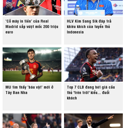
‘Cỗ máy in tiền’ của Real
HLV Kim Sang Sik đáp trả
Madrid sắp vượt mốc 200 triệu
khiêu khích của tuyển thủ
euro
Indonesia
MU tìm thấy ‘báu vật’ mới ở
Top 7 CLB đang hét giá cầu
Tây Ban Nha
thủ 'trên trời' kiểu... đuổi
khách