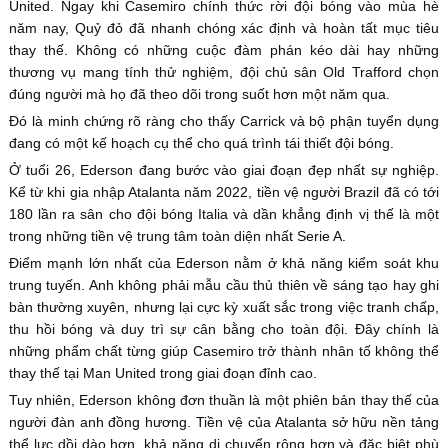
United. Ngay khi Casemiro chính thức rời đội bóng vào mùa hè
năm nay, Quỷ đỏ đã nhanh chóng xác định và hoàn tất mục tiêu
thay thế. Không có những cuộc đàm phán kéo dài hay những
thương vụ mang tính thử nghiệm, đội chủ sân Old Trafford chọn
đúng người mà họ đã theo dõi trong suốt hơn một năm qua.
Đó là minh chứng rõ ràng cho thấy Carrick và bộ phận tuyển dụng
đang có một kế hoạch cụ thể cho quá trình tái thiết đội bóng.
Ở tuổi 26, Ederson đang bước vào giai đoạn đẹp nhất sự nghiệp.
Kể từ khi gia nhập Atalanta năm 2022, tiền vệ người Brazil đã có tới
180 lần ra sân cho đội bóng Italia và dần khẳng định vị thế là một
trong những tiền vệ trung tâm toàn diện nhất Serie A.
Điểm mạnh lớn nhất của Ederson nằm ở khả năng kiểm soát khu
trung tuyến. Anh không phải mẫu cầu thủ thiên về sáng tạo hay ghi
bàn thường xuyên, nhưng lại cực kỳ xuất sắc trong việc tranh chấp,
thu hồi bóng và duy trì sự cân bằng cho toàn đội. Đây chính là
những phẩm chất từng giúp Casemiro trở thành nhân tố không thể
thay thế tại Man United trong giai đoạn đỉnh cao.
Tuy nhiên, Ederson không đơn thuần là một phiên bản thay thế của
người đàn anh đồng hương. Tiền vệ của Atalanta sở hữu nền tảng
thể lực dồi dào hơn, khả năng di chuyển rộng hơn và đặc biệt phù