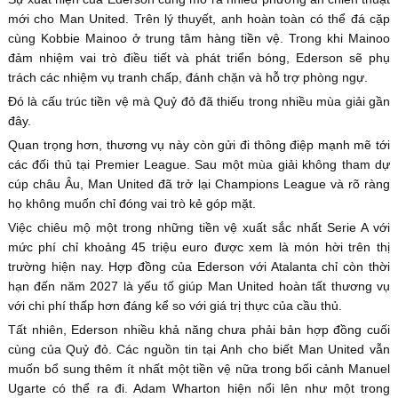
mới cho Man United. Trên lý thuyết, anh hoàn toàn có thể đá cặp
cùng Kobbie Mainoo ở trung tâm hàng tiền vệ. Trong khi Mainoo
đảm nhiệm vai trò điều tiết và phát triển bóng, Ederson sẽ phụ
trách các nhiệm vụ tranh chấp, đánh chặn và hỗ trợ phòng ngự.
Đó là cấu trúc tiền vệ mà Quỷ đỏ đã thiếu trong nhiều mùa giải gần
đây.
Quan trọng hơn, thương vụ này còn gửi đi thông điệp mạnh mẽ tới
các đối thủ tại Premier League. Sau một mùa giải không tham dự
cúp châu Âu, Man United đã trở lại Champions League và rõ ràng
họ không muốn chỉ đóng vai trò kẻ góp mặt.
Việc chiêu mộ một trong những tiền vệ xuất sắc nhất Serie A với
mức phí chỉ khoảng 45 triệu euro được xem là món hời trên thị
trường hiện nay. Hợp đồng của Ederson với Atalanta chỉ còn thời
hạn đến năm 2027 là yếu tố giúp Man United hoàn tất thương vụ
với chi phí thấp hơn đáng kể so với giá trị thực của cầu thủ.
Tất nhiên, Ederson nhiều khả năng chưa phải bản hợp đồng cuối
cùng của Quỷ đỏ. Các nguồn tin tại Anh cho biết Man United vẫn
muốn bổ sung thêm ít nhất một tiền vệ nữa trong bối cảnh Manuel
Ugarte có thể ra đi. Adam Wharton hiện nổi lên như một trong