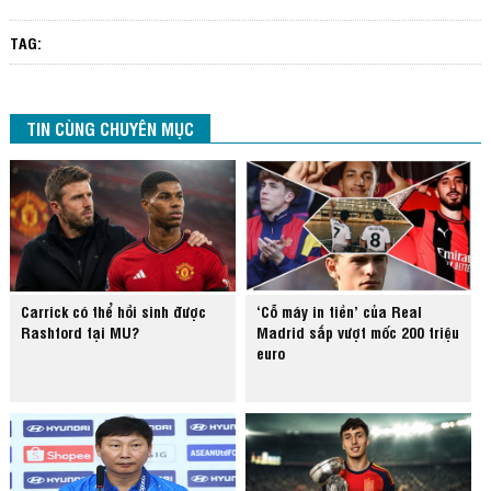
TAG:
TIN CÙNG CHUYÊN MỤC
Carrick có thể hồi sinh được
‘Cỗ máy in tiền’ của Real
Rashford tại MU?
Madrid sắp vượt mốc 200 triệu
euro