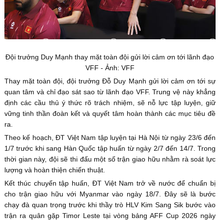
Đội trưởng Duy Mạnh thay mặt toàn đội gửi lời cảm ơn tới lãnh đạo
VFF - Ảnh: VFF
Thay mặt toàn đội, đội trưởng Đỗ Duy Mạnh gửi lời cảm ơn tới sự
quan tâm và chỉ đạo sát sao từ lãnh đạo VFF. Trung vệ này khẳng
định các cầu thủ ý thức rõ trách nhiệm, sẽ nỗ lực tập luyện, giữ
vững tinh thần đoàn kết và quyết tâm hoàn thành các mục tiêu đề
ra.
Theo kế hoạch, ĐT Việt Nam tập luyện tại Hà Nội từ ngày 23/6 đến
1/7 trước khi sang Hàn Quốc tập huấn từ ngày 2/7 đến 14/7. Trong
thời gian này, đội sẽ thi đấu một số trận giao hữu nhằm rà soát lực
lượng và hoàn thiện chiến thuật.
Kết thúc chuyến tập huấn, ĐT Việt Nam trở về nước để chuẩn bị
cho trận giao hữu với Myanmar vào ngày 18/7. Đây sẽ là bước
chạy đà quan trọng trước khi thầy trò HLV Kim Sang Sik bước vào
trận ra quân gặp Timor Leste tại vòng bảng AFF Cup 2026 ngày