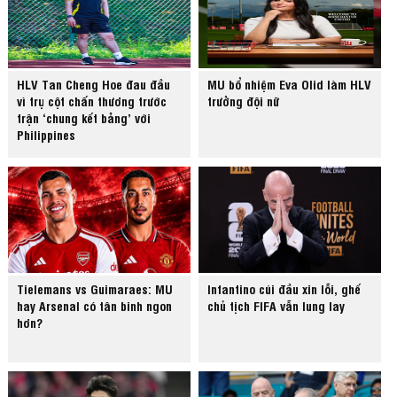
HLV Tan Cheng Hoe đau đầu
MU bổ nhiệm Eva Olid làm HLV
vì trụ cột chấn thương trước
trưởng đội nữ
trận ‘chung kết bảng’ với
Philippines
Tielemans vs Guimaraes: MU
Infantino cúi đầu xin lỗi, ghế
hay Arsenal có tân binh ngon
chủ tịch FIFA vẫn lung lay
hơn?