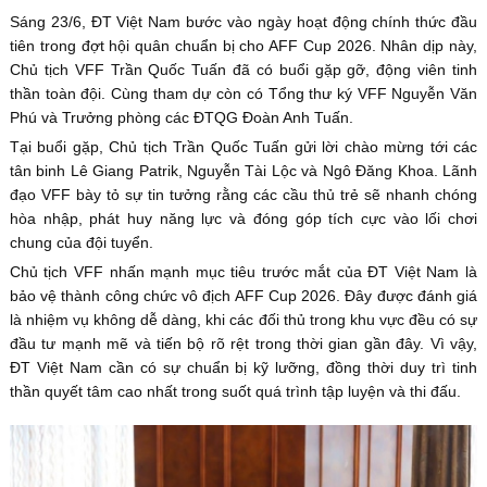
Sáng 23/6, ĐT Việt Nam bước vào ngày hoạt động chính thức đầu
tiên trong đợt hội quân chuẩn bị cho AFF Cup 2026. Nhân dịp này,
Chủ tịch VFF Trần Quốc Tuấn đã có buổi gặp gỡ, động viên tinh
thần toàn đội. Cùng tham dự còn có Tổng thư ký VFF Nguyễn Văn
Phú và Trưởng phòng các ĐTQG Đoàn Anh Tuấn.
Tại buổi gặp, Chủ tịch Trần Quốc Tuấn gửi lời chào mừng tới các
tân binh Lê Giang Patrik, Nguyễn Tài Lộc và Ngô Đăng Khoa. Lãnh
đạo VFF bày tỏ sự tin tưởng rằng các cầu thủ trẻ sẽ nhanh chóng
hòa nhập, phát huy năng lực và đóng góp tích cực vào lối chơi
chung của đội tuyển.
Chủ tịch VFF nhấn mạnh mục tiêu trước mắt của ĐT Việt Nam là
bảo vệ thành công chức vô địch AFF Cup 2026. Đây được đánh giá
là nhiệm vụ không dễ dàng, khi các đối thủ trong khu vực đều có sự
đầu tư mạnh mẽ và tiến bộ rõ rệt trong thời gian gần đây. Vì vậy,
ĐT Việt Nam cần có sự chuẩn bị kỹ lưỡng, đồng thời duy trì tinh
thần quyết tâm cao nhất trong suốt quá trình tập luyện và thi đấu.