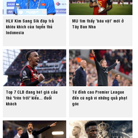
HLV Kim Sang Sik đáp trả
MU tìm thấy ‘báu vật’ mới ở
khiêu khích của tuyển thủ
Tây Ban Nha
Indonesia
Top 7 CLB đang hét giá cầu
Từ đỉnh cao Premier League
thủ 'trên trời' kiểu... đuổi
đến cú ngã vì những quả phạt
khách
góc