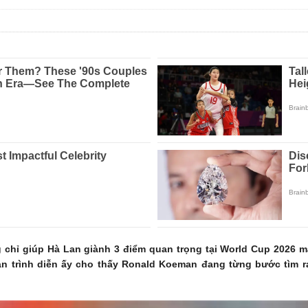
g chỉ giúp Hà Lan giành 3 điểm quan trọng tại World Cup 2026 
n trình diễn ấy cho thấy Ronald Koeman đang từng bước tìm r