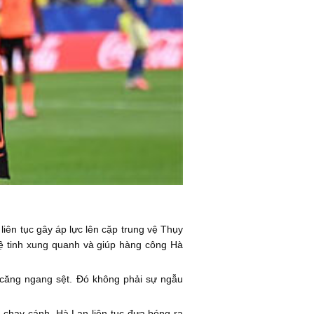
 liên tục gây áp lực lên cặp trung vệ Thụy
vệ tinh xung quanh và giúp hàng công Hà
 căng ngang sệt. Đó không phải sự ngẫu
chạy cánh. Hà Lan liên tục đưa bóng ra