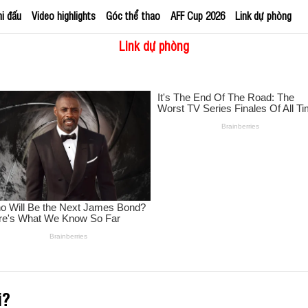
hi đấu
Video highlights
Góc thể thao
AFF Cup 2026
Link dự phòng
Link dự phòng
i?