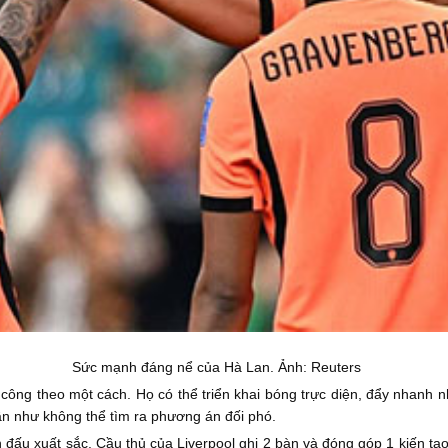
Sức mạnh đáng nể của Hà Lan. Ảnh: Reuters
 công theo một cách. Họ có thể triển khai bóng trực diện, đẩy nhanh n
ần như không thể tìm ra phương án đối phó.
đấu xuất sắc. Cầu thủ của Liverpool ghi 2 bàn và đóng góp 1 kiến tạ