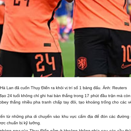
Hà Lan đã cuốn Thụy Điển ra khỏi vị trí số 1 bảng đấu. Ảnh: Reuters
 đạo 24 tuổi không chỉ ghi hai bàn thắng trong 17 phút đầu trận mà còn
obbey thắng nhiều pha tranh chấp tay đôi, tạo khoảng trống cho các 
đến từ những pha di chuyển vào khu vực cấm địa để đón các đường
ợc chuẩn bị kỹ lưỡng.
phòng ngự của Thụy Điển nằm ở khoảng không phía sau các cầu thủ 