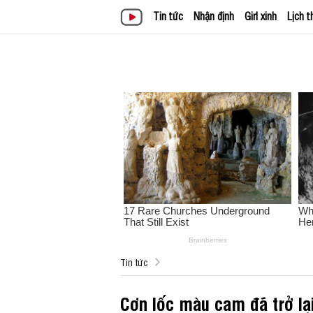
Tin tức
Nhận định
Girl xinh
Lịch t
Tin tức
Cơn lốc màu cam đã trở lạ