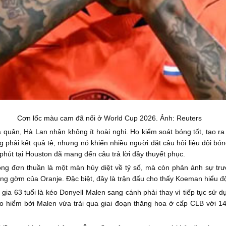
Cơn lốc màu cam đã nổi ở World Cup 2026. Ảnh: Reuters
quân, Hà Lan nhận không ít hoài nghi. Họ kiểm soát bóng tốt, tạo ra 
ng phải kết quả tệ, nhưng nó khiến nhiều người đặt câu hỏi liệu đội 
phút tại Houston đã mang đến câu trả lời đầy thuyết phục.
ông đơn thuần là một màn hủy diệt về tỷ số, mà còn phản ánh sự trư
ng gờm của Oranje. Đặc biệt, đây là trận đấu cho thấy Koeman hiểu độ
gia 63 tuổi là kéo Donyell Malen sang cánh phải thay vì tiếp tục sử d
 hiểm bởi Malen vừa trải qua giai đoạn thăng hoa ở cấp CLB với 14 