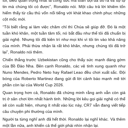
tôi, điều quan trọng nhất là công sức mà toàn đội đã bỏ ra và sự tự
tin mà chúng tôi có được”, Ronaldo nói. Một câu trả lời khiêm tốn
hiếm thấy từ cầu thủ vốn nổi tiếng với khát khao chinh phục những
cột mốc mới.
“Tôi biết rằng ai làm việc chăm chỉ thì Chúa sẽ giúp đỡ. Đó là một
tuần khó khăn, một tuần tăm tối, nó bắt đầu như thể tôi đã chuẩn bị
giải nghệ. Nhưng tôi đã kiên trì như mọi khi vì tôi tin vào khả năng
của mình. Phải thừa nhận là rất khó khăn, nhưng chúng tôi đã trở
lại”, Ronaldo nói thêm.
Chiến thắng trước Uzbekistan cũng cho thấy sức mạnh đáng gờm
của Bồ Đào Nha. Bên cạnh Ronaldo, các vệ tinh xung quanh như
Nuno Mendes, Pedro Neto hay Rafael Leao đều chơi xuất sắc. Đội
bóng của Roberto Martinez đang gửi đi lời cảnh báo mạnh mẽ tới
phần còn lại của World Cup 2026.
Quan trọng hơn cả, Ronaldo đã chứng minh rằng anh vẫn còn giá
trị ở sân chơi lớn nhất hành tinh. Những lời kêu gọi giải nghệ có thể
sẽ còn xuất hiện, nhưng ít nhất vào lúc này, CR7 vẫn đang viết tiếp
câu chuyện phi thường của mình.
Người ta từng nghĩ anh đã hết thời. Ronaldo lại nghĩ khác. Và thêm
một lần nữa, anh khiến cả thế giới phải nhìn nhận lại.