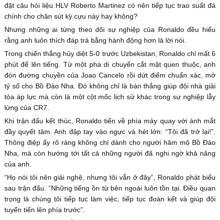
đặt câu hỏi liệu HLV Roberto Martinez có nên tiếp tục trao suất đá
chính cho chân sút kỳ cựu này hay không?
Nhưng những ai từng theo dõi sự nghiệp của Ronaldo đều hiểu
rằng anh luôn thích đáp trả bằng hành động hơn là lời nói.
Trong chiến thắng hủy diệt 5-0 trước Uzbekistan, Ronaldo chỉ mất 6
phút để lên tiếng. Từ một pha di chuyển cắt mặt quen thuộc, anh
đón đường chuyền của Joao Cancelo rồi dứt điểm chuẩn xác, mở
tỷ số cho Bồ Đào Nha. Đó không chỉ là bàn thắng giúp đội nhà giải
tỏa áp lực mà còn là một cột mốc lịch sử khác trong sự nghiệp lẫy
lừng của CR7.
Khi trận đấu kết thúc, Ronaldo tiến về phía máy quay với ánh mắt
đầy quyết tâm. Anh đập tay vào ngực và hét lớn: “Tôi đã trở lại!”.
Thông điệp ấy rõ ràng không chỉ dành cho người hâm mộ Bồ Đào
Nha, mà còn hướng tới tất cả những người đã nghi ngờ khả năng
của anh.
“Họ nói tôi nên giải nghệ, nhưng tôi vẫn ở đây”, Ronaldo phát biểu
sau trận đấu. “Những tiếng ồn từ bên ngoài luôn tồn tại. Điều quan
trọng là chúng tôi tiếp tục làm việc, tiếp tục đoàn kết và giúp đội
tuyển tiến lên phía trước”.