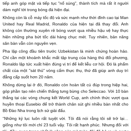
tiếp anh góp mặt và tiếp tục "nổ súng", thành tích mà rất ít người
dám nghĩ tới trong bóng đá hiện đại.
Không còn là cỗ máy tốc độ và sức mạnh như thời đỉnh cao tại Man
United hay Real Madrid, Ronaldo của hiện tại đã thay đổi. Anh
không còn thường xuyên rê bóng vượt qua nhiều hậu vệ hay thực
hiện những pha bứt tốc dài hàng chục mét. Tuy nhiên, bản năng
săn bàn vẫn còn nguyên vẹn.
Pha lập công đầu tiên trước Uzbekistan là minh chứng hoàn hảo.
Chỉ cần một khoảnh khắc mất tập trung của hàng thủ đối phương,
Ronaldo lập tức xuất hiện đúng vị trí để kết liễu cơ hội. Đó là phẩm
chất của một "sát thủ" vòng cấm thực thụ, thứ đã giúp anh duy trì
đẳng cấp suốt hơn 20 năm.
Không dừng lại ở đó, Ronaldo còn hoàn tất cú đúp trong hiệp hai,
góp phần tạo nên chiến thắng tưng bừng cho Seleccao. Với 10 bàn
thắng tại các vòng chung kết World Cup, anh chính thức vượt qua
huyền thoại Eusebio để trở thành chân sút ghi nhiều bàn nhất cho
Bồ Đào Nha trong lịch sử giải đấu.
“Những kỷ lục luôn rất tuyệt vời. Tôi đã nói rằng tôi sẽ trở lại…
giống như tôi mới chỉ 23 tuổi vậy. Tôi rất hạnh phúc. Nhưng đối với