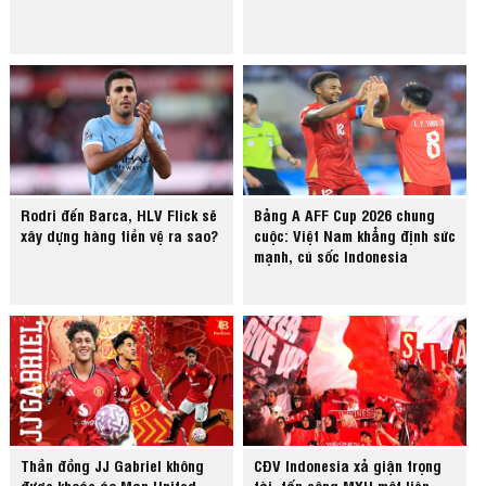
Rodri đến Barca, HLV Flick sẽ
Bảng A AFF Cup 2026 chung
xây dựng hàng tiền vệ ra sao?
cuộc: Việt Nam khẳng định sức
mạnh, cú sốc Indonesia
Thần đồng JJ Gabriel không
CĐV Indonesia xả giận trọng
được khoác áo Man United
tài, tấn công MXH một liên