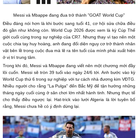
Messi và Mbappe đang đua trở thành "GOAT World Cup"
Điều đáng nói hơn là khi bước sang tuổi 41, cơ hội sửa chữa điều
đó gần như không còn. World Cup 2026 được xem là kỳ Cúp Thế
giới cuối cùng trong sự nghiệp của CR7. Nhưng thay vì tạo nên một
cuộc chia tay huy hoàng, anh đang đối diện nguy cơ trở thành nhân
vật bên lề trong cuộc đua mà lẽ ra tên tuổi của mình phải xuất hiện
ở vị trí trung tâm.
Trong khi đó, Messi và Mbappe đang viết nên một chương mới đầy
lôi cuốn. Messi sẽ tròn 39 tuổi vào ngày 24/6 tới. Anh bước vào kỳ
World Cup thứ 6 trong sự nghiệp với tư cách nhà đương kim VĐTG.
Nhiều người cho rằng "La Pulga" đến Bắc Mỹ để tận hưởng những
tháng ngày cuối cùng ở sân chơi lớn nhất hành tinh. Nhưng thực tế
cho thấy điều ngược lại. Hat-trick vào lưới Algeria là lời tuyên bố
rằng, Messi chưa hề có ý định dừng lại.