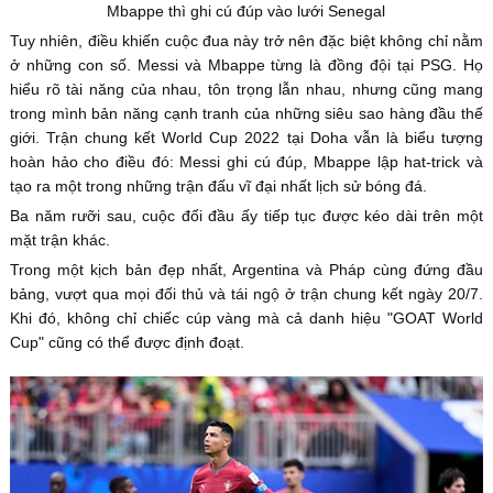
Mbappe thì ghi cú đúp vào lưới Senegal
Tuy nhiên, điều khiến cuộc đua này trở nên đặc biệt không chỉ nằm
ở những con số. Messi và Mbappe từng là đồng đội tại PSG. Họ
hiểu rõ tài năng của nhau, tôn trọng lẫn nhau, nhưng cũng mang
trong mình bản năng cạnh tranh của những siêu sao hàng đầu thế
giới. Trận chung kết World Cup 2022 tại Doha vẫn là biểu tượng
hoàn hảo cho điều đó: Messi ghi cú đúp, Mbappe lập hat-trick và
tạo ra một trong những trận đấu vĩ đại nhất lịch sử bóng đá.
Ba năm rưỡi sau, cuộc đối đầu ấy tiếp tục được kéo dài trên một
mặt trận khác.
Trong một kịch bản đẹp nhất, Argentina và Pháp cùng đứng đầu
bảng, vượt qua mọi đối thủ và tái ngộ ở trận chung kết ngày 20/7.
Khi đó, không chỉ chiếc cúp vàng mà cả danh hiệu "GOAT World
Cup" cũng có thể được định đoạt.