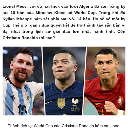
Lionel Messi với cú hat-trick vào lưới Algeria đã san bằng kỷ
lục 16 bàn của Miroslav Klose tại World Cup. Trong khi đó
Kylian Mbappe bám sát phía sau với 14 bàn. Họ sẽ có một kỳ
Cúp Thế giới ganh đua quyết liệt để trở thành tay săn bàn vĩ
đại nhất trong lịch sử giải đấu lớn nhất hành tinh. Còn
Cristiano Ronaldo thì sao?
Thành tích tại World Cup của Cristiano Ronaldo kém xa Lionel