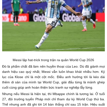
Messi lập hat-trick trong trận ra quân World Cup 2026
Đó là phẩm chất đã làm nên huyền thoại của Leo. Dù đã giành mọi
danh hiệu cao quý nhất, Messi vẫn luôn khao khát nhiều hơn. Kỷ
lục của Klose chỉ là một cột mốc. Điều anh hướng tới là kéo dài
thêm di sản của mình tại World Cup, giải đấu từng là mảnh ghép
cuối cùng giúp anh hoàn thiện bức tranh sự nghiệp lẫy lừng.
Nhưng nếu Messi là hiện tại, thì Mbappe chính là tương lai. Ở tuổi
27, đội trưởng tuyển Pháp mới chỉ tham dự kỳ World Cup thứ ba.
Thế nhưng anh đã ghi tới 14 bàn thắng chỉ sau 15 trận. Hiệu suất