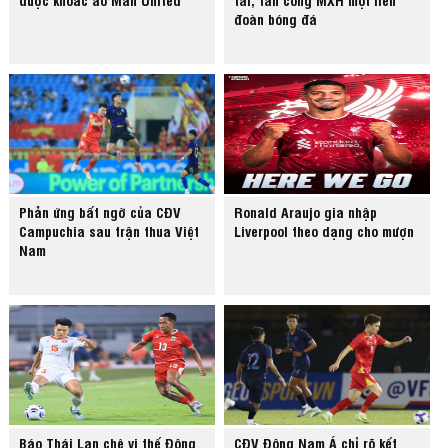
đoàn bóng đá
Phản ứng bất ngờ của CĐV
Ronald Araujo gia nhập
Campuchia sau trận thua Việt
Liverpool theo dạng cho mượn
Nam
Báo Thái Lan chê vị thế Đông
CĐV Đông Nam Á chỉ rõ kết