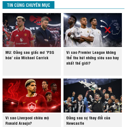
TIN CÙNG CHUYÊN MỤC
MU: Đằng sau giấc mơ ‘PSG
Vì sao Premier League không
hóa’ của Michael Carrick
thể thu hút những siêu sao hay
nhất thế giới?
Vì sao Liverpool chiêu mộ
Đằng sau sự thay đổi của
Ronald Araujo?
Newcastle