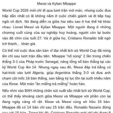
Messi và Kylian Mbappe
World Cup 2026 mới chỉ đi qua lượt trận mở màn, nhưng cuộc đua
hấp dẫn nhất có lẽ không nằm ở cuộc chiến giành vé đi tiếp hay
ngôi vô địch. Nó đang diễn ra giữa hai siêu sao ở hai thế hệ khác
nhau: Lionel Messi và Kylian Mbappe. Một người đang ở những
chương cuối cùng của sự nghiệp huy hoàng, người còn lại bước
vào độ chín của tuổi 27. Và ở giữa họ, Cristiano Ronaldo bất ngờ
trở thành… khán giả.
Có thể nói cuộc đua săn bàn vĩ đại nhất lịch sử World Cup đã nóng
lên chỉ sau lượt trận đầu tiên. Mbappe "nổ súng" 2 lần trong chiến
thắng 3-1 của Pháp trước Senegal, nâng tổng số bàn thắng tại các
kỳ World Cup lên 14. Nhưng ngay sau đó, Messi đáp trả bằng cú
hat-trick vào lưới Algeria, giúp Argentina thắng 3-0 và đưa anh
chạm cột mốc 16 bàn thắng, san bằng kỷ lục tồn tại suốt nhiều năm
của Klose. Một màn "ăn miếng trả miếng" hoàn hảo.
Nếu nhìn vào BXH những chân sút xuất sắc nhất lịch sử World Cup,
có thể thấy khoảng cách giữa Messi và Mbappe với phần còn lại
đang ngày càng rõ rệt. Klose và Messi cùng sở hữu 16 bàn.
Mbappe đã có 14 bàn chỉ sau 15 trận đấu. Ronaldo Nazario đứng
sau với 15 bàn. Trong khi đó, Cristiano Ronaldo mới chỉ ghi được 8