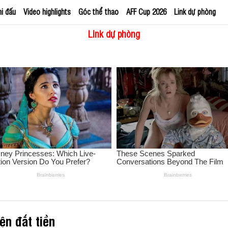
hi đấu
Video highlights
Góc thể thao
AFF Cup 2026
Link dự phòng
Link dự phòng
ện đắt tiền