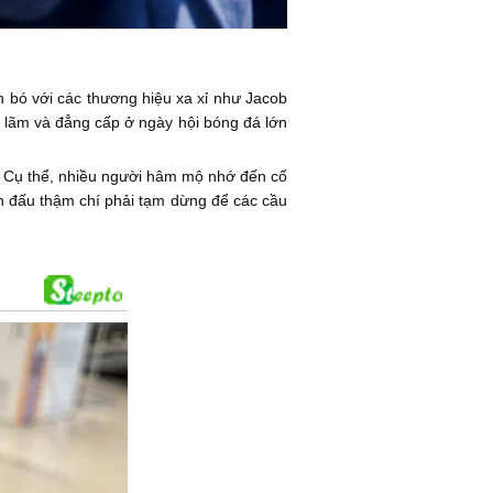
n bó với các thương hiệu xa xỉ như Jacob
h lãm và đẳng cấp ở ngày hội bóng đá lớn
a. Cụ thể, nhiều người hâm mộ nhớ đến cố
rận đấu thậm chí phải tạm dừng để các cầu