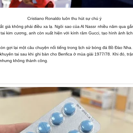
Cristiano Ronaldo luôn thu hút sự chú ý
t giá không phải điều xa lạ. Ngôi sao của Al Nassr nhiều năm qua gắ
ai kim cương, anh còn xuất hiện với kính râm Gucci, tạo hình ảnh lịc
còn gợi lại một câu chuyện nổi tiếng trong lịch sử bóng đá Bồ Đào Nh
i khuyên tai sau khi ghi bàn cho Benfica ở mùa giải 1977/78. Khi đó, t
c nhưng không thành công.