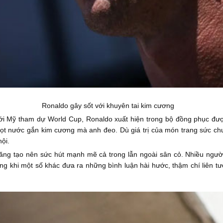
Ronaldo gây sốt với khuyên tai kim cương
ới Mỹ tham dự World Cup, Ronaldo xuất hiện trong bộ đồng phục được
giọt nước gắn kim cương mà anh đeo. Dù giá trị của món trang sức ch
ội.
 năng tạo nên sức hút mạnh mẽ cả trong lẫn ngoài sân cỏ. Nhiều ng
ng khi một số khác đưa ra những bình luận hài hước, thậm chí liên tư