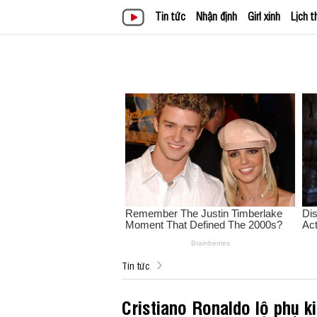
Tin tức
Nhận định
Girl xinh
Lịch t
Tin tức
Cristiano Ronaldo lộ phụ ki