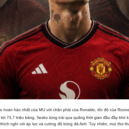
o hoàn hảo nhất của MU với chân phải của Ronaldo, tốc độ của Rooney
tới 73,7 triệu bảng, Sesko từng trải qua quãng thời gian đầu đầy khó
hích nghi với áp lực và cường độ bóng đá Anh. Tuy nhiên, mọi thứ tha