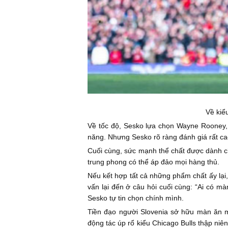
Về kiể
Về tốc độ, Sesko lựa chọn Wayne Rooney, 
năng. Nhưng Sesko rõ ràng đánh giá rất cao
Cuối cùng, sức mạnh thể chất được dành ch
trung phong có thể áp đảo mọi hàng thủ.
Nếu kết hợp tất cả những phẩm chất ấy lại,
vấn lại đến ở câu hỏi cuối cùng: “Ai có 
Sesko tự tin chọn chính mình.
Tiền đạo người Slovenia sở hữu màn ăn m
động tác úp rổ kiểu Chicago Bulls thập niê