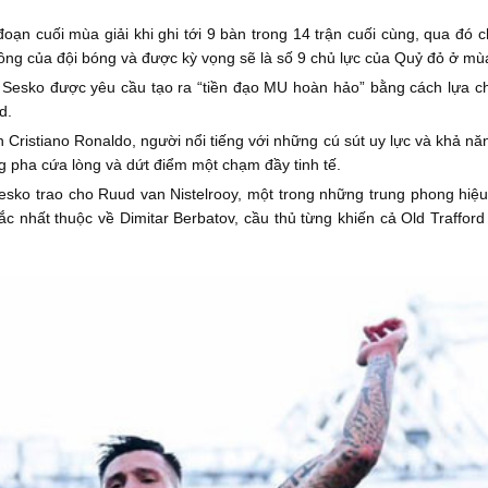
oạn cuối mùa giải khi ghi tới 9 bàn trong 14 trận cuối cùng, qua đó 
ông của đội bóng và được kỳ vọng sẽ là số 9 chủ lực của Quỷ đỏ ở mù
esko được yêu cầu tạo ra “tiền đạo MU hoàn hảo” bằng cách lựa ch
d.
Cristiano Ronaldo, người nổi tiếng với những cú sút uy lực và khả năn
 pha cứa lòng và dứt điểm một chạm đầy tinh tế.
ko trao cho Ruud van Nistelrooy, một trong những trung phong hiệu
ắc nhất thuộc về Dimitar Berbatov, cầu thủ từng khiến cả Old Traffo