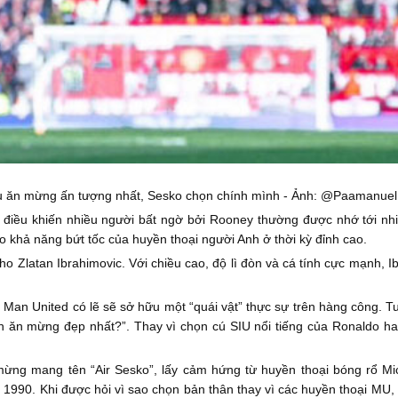
u ăn mừng ấn tượng nhất, Sesko chọn chính mình - Ảnh: @Paamanue
điều khiến nhiều người bất ngờ bởi Rooney thường được nhớ tới nhi
 khả năng bứt tốc của huyền thoại người Anh ở thời kỳ đỉnh cao.
o Zlatan Ibrahimovic. Với chiều cao, độ lì đòn và cá tính cực mạnh, 
 Man United có lẽ sẽ sở hữu một “quái vật” thực sự trên hàng công. T
màn ăn mừng đẹp nhất?”. Thay vì chọn cú SIU nổi tiếng của Ronaldo
ừng mang tên “Air Sesko”, lấy cảm hứng từ huyền thoại bóng rổ Mic
n 1990. Khi được hỏi vì sao chọn bản thân thay vì các huyền thoại MU, 