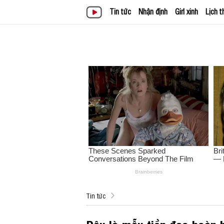
Tin tức
Nhận định
Girl xinh
Lịch t
Tin tức