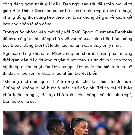
công đáng gờm nhất giải đấu. Dàn ngôi sao trải đều trên mọi vị trí
giúp HLV Didier Deschamps sở hữu nhiều phương án chiến thuật,
nhưng đồng thời cũng kéo theo bài toán không dễ giải về cách kết
hợp các nhân tố tấn công.
Trong cuộc phỏng vấn mới đây với RMC Sport, Ousmane Dembele
đã chia sẻ góc nhìn đáng chú ý về vai trò của mình trên hàng công
Les Bleus, đồng thời tiết lộ đối tác mà anh cảm thấy ăn ý nhất.
Ngôi sao đang khoác áo PSG vốn quen chơi dạt biên phải, nhưng
thời gian gần đây thường xuyên được trao sự tự do lớn hơn trong
hệ thống chiến thuật của Deschamps. Dembele cho biết anh có thể
thi đấu nhiều vai trò khác nhau nhằm tạo đột biến.
“Khoảng một năm qua, HLV trưởng đã cho tôi nhiều tự do hơn.
Chúng tôi không bị bó buộc ở một vị trí cố định. Tôi có thể đá biên
phải hoặc trung lộ để tạo khó khăn cho hàng thủ đối phương”,
Dembele chia sẻ.