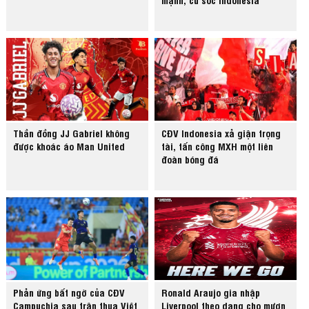
Thần đồng JJ Gabriel không
CĐV Indonesia xả giận trọng
được khoác áo Man United
tài, tấn công MXH một liên
đoàn bóng đá
Phản ứng bất ngờ của CĐV
Ronald Araujo gia nhập
Campuchia sau trận thua Việt
Liverpool theo dạng cho mượn