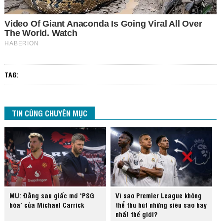
TAG:
TIN CÙNG CHUYÊN MỤC
MU: Đằng sau giấc mơ ‘PSG
Vì sao Premier League không
hóa’ của Michael Carrick
thể thu hút những siêu sao hay
nhất thế giới?