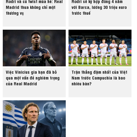
Rodri và cú twist mùa hè: Real
Rodri sẽ ký hợp đồng 4 năm
Madrid thua không chỉ một
với Barca, lương 30 triệu euro
thương vụ
trước thuế
Việc Vinicius gia hạn đã bỏ
Trận thắng đậm nhất của Việt
qua một vấn đề nghiêm trọng
Nam trước Campuchia là bao
của Real Madrid
nhiêu bàn?