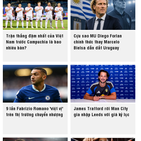
Trận thắng đậm nhất của Việt
Cựu sao MU Diego Forlan
Nam trước Campuchia là bao
chính thức thay Marcelo
nhiêu bàn?
Bielsa dẫn dắt Uruguay
9 lần Fabrizio Romano 'việt vị'
James Trafford rời Man City
trên thị trường chuyển nhượng
gia nhập Leeds với giá kỷ lục