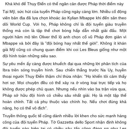
Khá khó để Thụy Điển có thể ngăn cản được Pháp thời điểm này
Tại Mỹ, sức hút của tuyển Pháp cũng ngày càng lớn. Nhiều cổ động
viên bản địa đã lựa chọn khoác áo Kylian Mbappe khi đến sân theo
dõi World Cup. Với họ, Pháp không chỉ là đội tuyển giàu truyền
thống mà còn là tập thể chơi bóng hấp dẫn nhất giải đấu. Một
người hâm mộ tên Oliver thổ lộ anh chọn cổ vũ Pháp đơn giản vì
Mbappe và bởi đây là "đội bóng hay nhất thế giới". Không ít khán
giả Mỹ cũng có chung quan điểm khi coi Les Bleus giống như một
đội hình toàn những siêu sao.
Sự yêu mến ấy càng được khuếch đại qua những lời phân tích của
Ibra trên sóng truyền hình. Sau chiến thắng trước Na Uy, huyền
thoại người Thụy Điển thậm chí thừa nhận: "Họ khiến tôi cảm thấy
hơi sợ. Mọi chuyện đều có thể xảy ra ở vòng loại trực tiếp và họ
không được phép chủ quan. Nhưng nếu nhìn vào ba trận vừa qua,
Pháp sở hữu đội hình có chiều sâu nhất giải. Họ là một tập thể
hoàn chỉnh. Tất cả phụ thuộc vào chính họ. Nếu chơi đúng khả
năng, họ có thể vô địch".
Truyền thông quốc tế cũng dành nhiều lời khen cho sức mạnh hàng
công của đội tuyển Pháp. Tờ Gazzetta dello Sport nhận định không
đội tuyển nào hiện tại có chiều sâu tấn công đáng sợ như Les