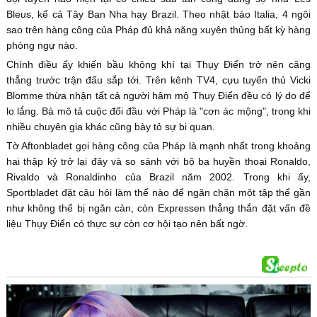
Bleus, kể cả Tây Ban Nha hay Brazil. Theo nhật báo Italia, 4 ngôi
sao trên hàng công của Pháp đủ khả năng xuyên thủng bất kỳ hàng
phòng ngự nào.
Chính điều ấy khiến bầu không khí tại Thụy Điển trở nên căng
thẳng trước trận đấu sắp tới. Trên kênh TV4, cựu tuyển thủ Vicki
Blomme thừa nhận tất cả người hâm mộ Thụy Điển đều có lý do để
lo lắng. Bà mô tả cuộc đối đầu với Pháp là "cơn ác mộng", trong khi
nhiều chuyên gia khác cũng bày tỏ sự bi quan.
Tờ Aftonbladet gọi hàng công của Pháp là mạnh nhất trong khoảng
hai thập kỷ trở lại đây và so sánh với bộ ba huyền thoại Ronaldo,
Rivaldo và Ronaldinho của Brazil năm 2002. Trong khi ấy,
Sportbladet đặt câu hỏi làm thế nào để ngăn chặn một tập thể gần
như không thể bị ngăn cản, còn Expressen thẳng thắn đặt vấn đề
liệu Thụy Điển có thực sự còn cơ hội tạo nên bất ngờ.