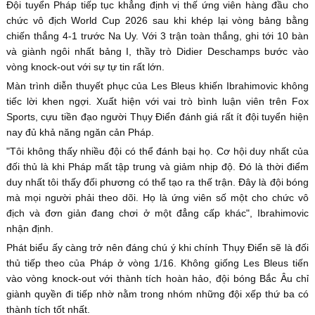
Đội tuyển Pháp tiếp tục khẳng định vị thế ứng viên hàng đầu cho
chức vô địch World Cup 2026 sau khi khép lại vòng bảng bằng
chiến thắng 4-1 trước Na Uy. Với 3 trận toàn thắng, ghi tới 10 bàn
và giành ngôi nhất bảng I, thầy trò Didier Deschamps bước vào
vòng knock-out với sự tự tin rất lớn.
Màn trình diễn thuyết phục của Les Bleus khiến Ibrahimovic không
tiếc lời khen ngợi. Xuất hiện với vai trò bình luận viên trên Fox
Sports, cựu tiền đạo người Thụy Điển đánh giá rất ít đội tuyển hiện
nay đủ khả năng ngăn cản Pháp.
"Tôi không thấy nhiều đội có thể đánh bại họ. Cơ hội duy nhất của
đối thủ là khi Pháp mất tập trung và giảm nhịp độ. Đó là thời điểm
duy nhất tôi thấy đối phương có thể tạo ra thế trận. Đây là đội bóng
mà mọi người phải theo dõi. Họ là ứng viên số một cho chức vô
địch và đơn giản đang chơi ở một đẳng cấp khác", Ibrahimovic
nhận định.
Phát biểu ấy càng trở nên đáng chú ý khi chính Thụy Điển sẽ là đối
thủ tiếp theo của Pháp ở vòng 1/16. Không giống Les Bleus tiến
vào vòng knock-out với thành tích hoàn hảo, đội bóng Bắc Âu chỉ
giành quyền đi tiếp nhờ nằm trong nhóm những đội xếp thứ ba có
thành tích tốt nhất.