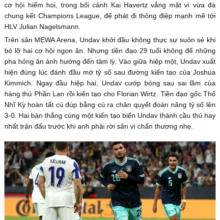
cơ hội hiếm hoi, trong bối cảnh Kai Havertz vắng mặt vì vừa đá
chung kết Champions League, để phát đi thông điệp mạnh mẽ tới
HLV Julian Nagelsmann.
Trên sân MEWA Arena, Undav khởi đầu không thực sự suôn sẻ khi
bỏ lỡ hai cơ hội ngon ăn. Nhưng tiền đạo 29 tuổi không để những
pha hỏng ăn ảnh hưởng đến tâm lý. Vào giữa hiệp một, Undav xuất
hiện đúng lúc đánh đầu mở tỷ số sau đường kiến tạo của Joshua
Kimmich. Ngay đầu hiệp hai, Undav cướp bóng sau sai lầm của
hàng thủ Phần Lan rồi kiến tạo cho Florian Wirtz. Tiền đạo gốc Thổ
Nhĩ Kỳ hoàn tất cú đúp bằng cú ra chân quyết đoán nâng tỷ số lên
3-0. Hai bàn thắng cùng một kiến tạo biến Undav thành cầu thủ hay
nhất trận đấu trước khi anh phải rời sân vì chấn thương nhẹ.