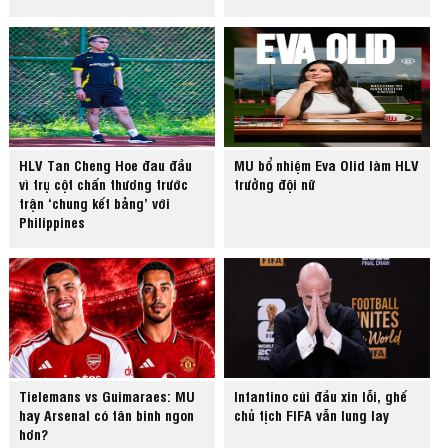
HLV Tan Cheng Hoe đau đầu
MU bổ nhiệm Eva Olid làm HLV
vì trụ cột chấn thương trước
trưởng đội nữ
trận ‘chung kết bảng’ với
Philippines
Tielemans vs Guimaraes: MU
Infantino cúi đầu xin lỗi, ghế
hay Arsenal có tân binh ngon
chủ tịch FIFA vẫn lung lay
hơn?