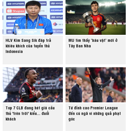
HLV Kim Sang Sik đáp trả
MU tìm thấy ‘báu vật’ mới ở
khiêu khích của tuyển thủ
Tây Ban Nha
Indonesia
Top 7 CLB đang hét giá cầu
Từ đỉnh cao Premier League
thủ 'trên trời' kiểu... đuổi
đến cú ngã vì những quả phạt
khách
góc