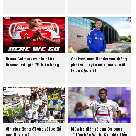
Bruno Guimaraes gia nhập
Chelsea mua Henderson không
Arsenal với giá 75 triệu bảng
phải vì chuyên môn, mà vì một
lý do đặc biệt
Vinicius đang đi vào vết xe đổ
Mùa hè điên rồ của Balogun,
của Neymar?
từ tâm bão World Cup đến biểu