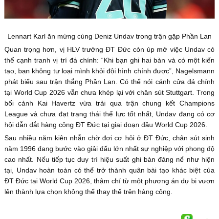
Lennart Karl ăn mừng cùng Deniz Undav trong trận gặp Phần Lan
Quan trọng hơn, vị HLV trưởng ĐT Đức còn úp mở việc Undav có
thể cạnh tranh vị trí đá chính: “Khi bạn ghi hai bàn và có một kiến
tạo, bạn không tự loại mình khỏi đội hình chính được”, Nagelsmann
phát biểu sau trận thắng Phần Lan. Có thể nói cánh cửa đá chính
tại World Cup 2026 vẫn chưa khép lại với chân sút Stuttgart. Trong
bối cảnh Kai Havertz vừa trải qua trận chung kết Champions
League và chưa đạt trạng thái thể lực tốt nhất, Undav đang có cơ
hội dẫn dắt hàng công ĐT Đức tại giai đoạn đầu World Cup 2026.
Sau nhiều năm kiên nhẫn chờ đợi cơ hội ở ĐT Đức, chân sút sinh
năm 1996 đang bước vào giải đấu lớn nhất sự nghiệp với phong độ
cao nhất. Nếu tiếp tục duy trì hiệu suất ghi bàn đáng nể như hiện
tại, Undav hoàn toàn có thể trở thành quân bài tạo khác biệt của
ĐT Đức tại World Cup 2026, thậm chí từ một phương án dự bị vươn
lên thành lựa chọn không thể thay thế trên hàng công.