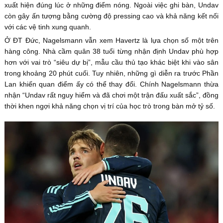
xuất hiện đúng lúc ở những điểm nóng. Ngoài việc ghi bàn, Undav
còn gây ấn tượng bằng cường độ pressing cao và khả năng kết nối
với các vệ tinh xung quanh.
Ở ĐT Đức, Nagelsmann vẫn xem Havertz là lựa chọn số một trên
hàng công. Nhà cầm quân 38 tuổi từng nhận định Undav phù hợp
hơn với vai trò “siêu dự bị”, mẫu cầu thủ tạo khác biệt khi vào sân
trong khoảng 20 phút cuối. Tuy nhiên, những gì diễn ra trước Phần
Lan khiến quan điểm ấy có thể thay đổi. Chính Nagelsmann thừa
nhận “Undav rất nguy hiểm và đã chơi một trận đấu xuất sắc”, đồng
thời khen ngợi khả năng chọn vị trí của học trò trong bàn mở tỷ số.