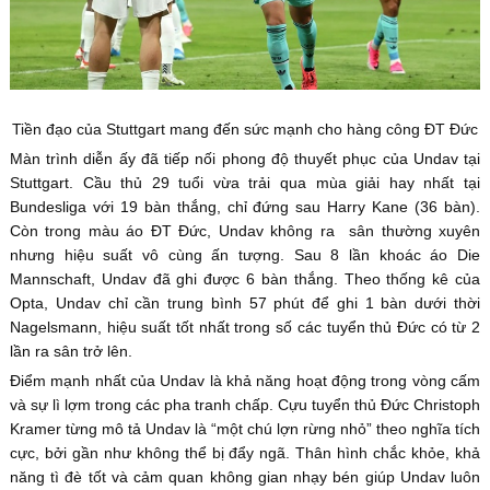
Tiền đạo của Stuttgart mang đến sức mạnh cho hàng công ĐT Đức
Màn trình diễn ấy đã tiếp nối phong độ thuyết phục của Undav tại
Stuttgart. Cầu thủ 29 tuổi vừa trải qua mùa giải hay nhất tại
Bundesliga với 19 bàn thắng, chỉ đứng sau Harry Kane (36 bàn).
Còn trong màu áo ĐT Đức, Undav không ra sân thường xuyên
nhưng hiệu suất vô cùng ấn tượng. Sau 8 lần khoác áo Die
Mannschaft, Undav đã ghi được 6 bàn thắng. Theo thống kê của
Opta, Undav chỉ cần trung bình 57 phút để ghi 1 bàn dưới thời
Nagelsmann, hiệu suất tốt nhất trong số các tuyển thủ Đức có từ 2
lần ra sân trở lên.
Điểm mạnh nhất của Undav là khả năng hoạt động trong vòng cấm
và sự lì lợm trong các pha tranh chấp. Cựu tuyển thủ Đức Christoph
Kramer từng mô tả Undav là “một chú lợn rừng nhỏ” theo nghĩa tích
cực, bởi gần như không thể bị đẩy ngã. Thân hình chắc khỏe, khả
năng tì đè tốt và cảm quan không gian nhạy bén giúp Undav luôn