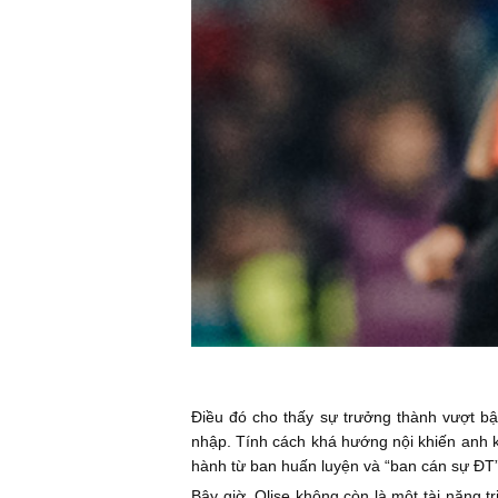
Điều đó cho thấy sự trưởng thành vượt bậ
nhập. Tính cách khá hướng nội khiến anh k
hành từ ban huấn luyện và “ban cán sự ĐT”,
Bây giờ, Olise không còn là một tài năng 