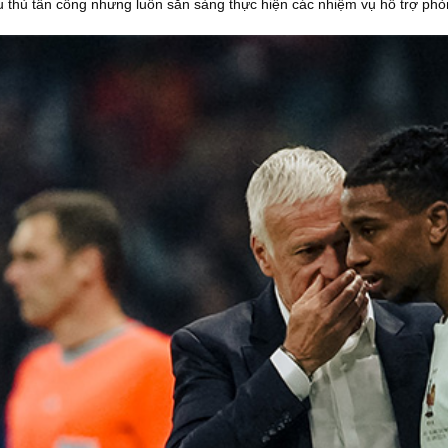
ầu thủ tấn công nhưng luôn sẵn sàng thực hiện các nhiệm vụ hỗ trợ ph