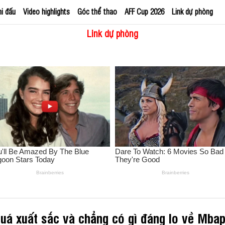
hi đấu
Video highlights
Góc thể thao
AFF Cup 2026
Link dự phòng
Link dự phòng
quá xuất sắc và chẳng có gì đáng lo về Mba