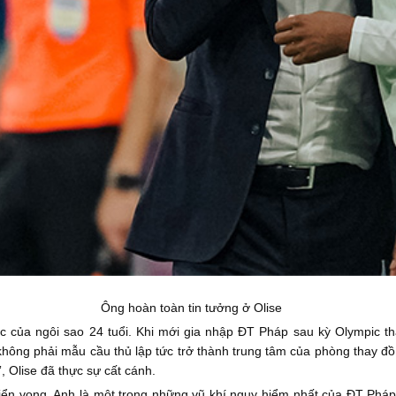
Ông hoàn toàn tin tưởng ở Olise
c của ngôi sao 24 tuổi. Khi mới gia nhập ĐT Pháp sau kỳ Olympic th
hông phải mẫu cầu thủ lập tức trở thành trung tâm của phòng thay đồ
 Olise đã thực sự cất cánh.
triển vọng. Anh là một trong những vũ khí nguy hiểm nhất của ĐT Phá