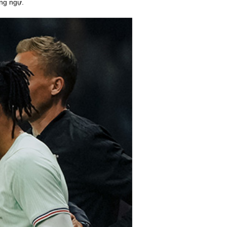
òng ngự.