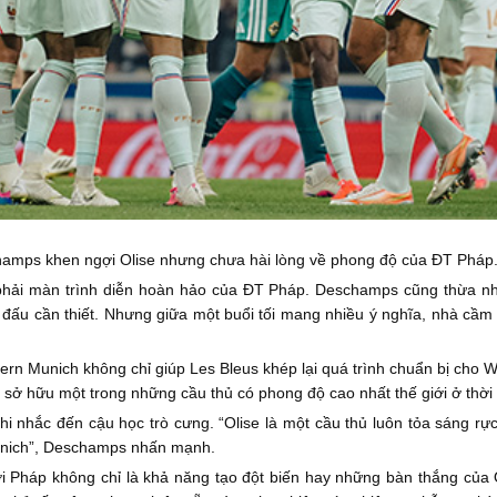
hamps khen ngợi Olise nhưng chưa hài lòng về phong độ của ĐT Pháp
phải màn trình diễn hoàn hảo của ĐT Pháp. Deschamps cũng thừa nhậ
 đấu cần thiết. Nhưng giữa một buổi tối mang nhiều ý nghĩa, nhà cầm 
yern Munich không chỉ giúp Les Bleus khép lại quá trình chuẩn bị cho
sở hữu một trong những cầu thủ có phong độ cao nhất thế giới ở thời 
 nhắc đến cậu học trò cưng. “Olise là một cầu thủ luôn tỏa sáng rực
Munich”, Deschamps nhấn mạnh.
i Pháp không chỉ là khả năng tạo đột biến hay những bàn thắng của O